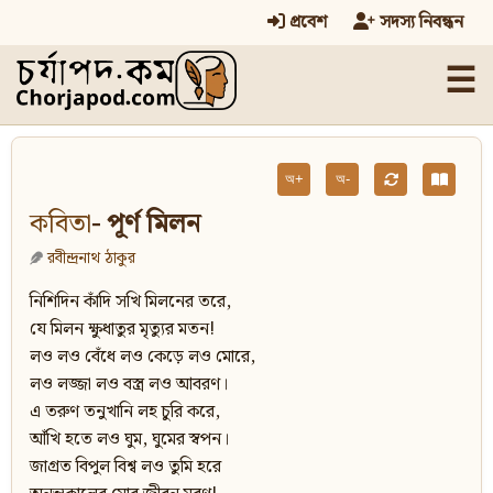
প্রবেশ
সদস্য নিবন্ধন
☰
অ+
অ-
কবিতা
- পূর্ণ মিলন
রবীন্দ্রনাথ ঠাকুর
নিশিদিন কাঁদি সখি মিলনের তরে,
যে মিলন ক্ষুধাতুর মৃত্যুর মতন!
লও লও বেঁধে লও কেড়ে লও মোরে,
লও লজ্জা লও বস্ত্র লও আবরণ।
এ তরুণ তনুখানি লহ চুরি করে,
আঁখি হতে লও ঘুম, ঘুমের স্বপন।
জাগ্রত বিপুল বিশ্ব লও তুমি হরে