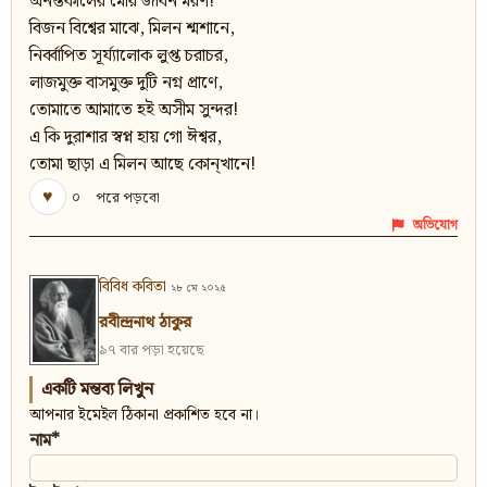
অনন্তকালের মোর জীবন মরণ!
বিজন বিশ্বের মাঝে, মিলন শ্মশানে,
নির্ব্বাপিত সূর্য্যালোক লুপ্ত চরাচর,
লাজমুক্ত বাসমুক্ত দুটি নগ্ন প্রাণে,
তোমাতে আমাতে হই অসীম সুন্দর!
এ কি দুরাশার স্বপ্ন হায় গো ঈশ্বর,
তোমা ছাড়া এ মিলন আছে কোন্‌খানে!
♥
০
পরে পড়বো
অভিযোগ
বিবিধ কবিতা
২৮ মে ২০২৫
রবীন্দ্রনাথ ঠাকুর
৯৭ বার পড়া হয়েছে
একটি মন্তব্য লিখুন
আপনার ইমেইল ঠিকানা প্রকাশিত হবে না।
নাম*