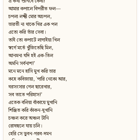
এ কথা শুনিবে কেবা!
আমার কপালে বিপরীত ফল—
চপলা লক্ষ্মী মোর অচপল,
ভারতী না থাকে থির এক পল
এতো করি তাঁর সেবা।
তাই তো কপাটে লাগাইয়া খিল
স্বর্গে মর্তে খুঁজিতেছি মিল,
আনমনা যদি হই এক-তিল
অমনি সর্বনাশ!’
মনে মনে হাসি মুখ করি ভার
কহে কবিজায়া, `পারি নেকো আর,
ঘরসংসার গেল ছারেখার,
সব তাতে পরিহাস!’
এতেক বলিয়া বাঁকায়ে মুখানি
শিঞ্জিত করি কাঁকন-দুখানি
চঞ্চল করে অঞ্চল টানি
রোষছলে যায় চলি।
হেরি সে ভুবন-গরব-দমন