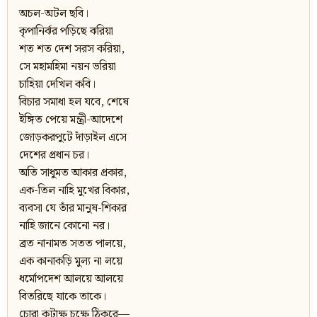
অচল-অটল ছবি।
কৃপানির্ঝর পড়িছে ঝরিয়া
শত শত দেশ সরস করিয়া,
সে মহামহিমা নয়ন ভরিয়া
চাহিয়া দেখিল কবি।
বিচার সমাধা হল যবে, শেষে
ইঙ্গিত পেয়ে মন্ত্রী-আদেশে
জোড়করপুটে দাঁড়াইল এসে
দেশের প্রধান চর।
অতি সাধুমত আকার প্রকার,
এক-তিল নাহি মুখের বিকার,
ব্যবসা যে তাঁর মানুষ-শিকার
নাহি জানে কোনো নর।
ব্রত নানামত সতত পালয়ে,
এক কানাকড়ি মুল্য না লয়ে
ধর্মোপদেশ আলয়ে আলয়ে
বিতরিছে যাকে তাকে।
চোরা কটাক্ষ চক্ষে ঠিকরে—