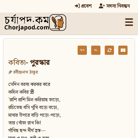
প্রবেশ
সদস্য নিবন্ধন
☰
অ+
অ-
কবিতা
- পুরস্কার
রবীন্দ্রনাথ ঠাকুর
সেদিন বরষা ঝরঝর ঝরে
কহিল কবির স্ত্রী
`রাশি রাশি মিল করিয়াছ জড়ো,
রচিতেছ বসি পুঁথি বড়ো বড়ো,
মাথার উপরে বাড়ি পড়ো-পড়ো,
তার খোঁজ রাখ কি!
গাঁথিছ ছন্দ দীর্ঘ হ্রস্ব—