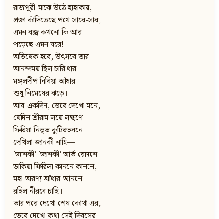
রাজপুরী-মাঝে উঠে হাহাকার,
প্রজা কাঁদিতেছে পথে সারে-সার,
এমন বজ্র কখনো কি আর
পড়েছে এমন ঘরে!
অভিষেক হবে, উত্‍‌সবে তার
আনন্দময় ছিল চারি ধার—
মঙ্গলদীপ নিবিয়া আঁধার
শুধু নিমেষের ঝড়ে।
আর-একদিন, ভেবে দেখো মনে,
যেদিন শ্রীরাম লয়ে লক্ষ্মণে
ফিরিয়া নিভৃত কুটিরভবনে
দেখিলা জানকী নাহি—
`জানকী’ `জানকী’ আর্ত রোদনে
ডাকিয়া ফিরিলা কাননে কাননে,
মহা-অরণ্য আঁধার-আননে
রহিল নীরবে চাহি।
তার পরে দেখো শেষ কোথা এর,
ভেবে দেখো কথা সেই দিবসের—