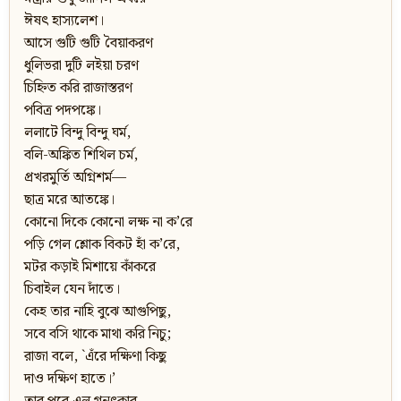
ঈষত্‍‌ হাস্যলেশ।
আসে গুটি গুটি বৈয়াকরণ
ধুলিভরা দুটি লইয়া চরণ
চিহ্নিত করি রাজাস্তরণ
পবিত্র পদপঙ্কে।
ললাটে বিন্দু বিন্দু ঘর্ম,
বলি-অঙ্কিত শিথিল চর্ম,
প্রখরমুর্তি অগ্নিশর্ম—
ছাত্র মরে আতঙ্কে।
কোনো দিকে কোনো লক্ষ না ক’রে
পড়ি গেল শ্লোক বিকট হাঁ ক’রে,
মটর কড়াই মিশায়ে কাঁকরে
চিবাইল যেন দাঁতে।
কেহ তার নাহি বুঝে আগুপিছু,
সবে বসি থাকে মাথা করি নিচু;
রাজা বলে, `এঁরে দক্ষিণা কিছু
দাও দক্ষিণ হাতে।’