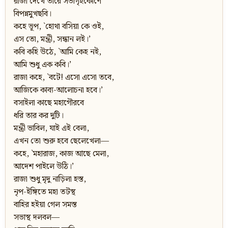
রাজা দেখে তারে সভাগৃহকোণে
বিপন্নমুখছবি।
কহে ভূপ, `হোথা বসিয়া কে ওই,
এস তো, মন্ত্রী, সন্ধান লই।’
কবি কহি উঠে, `আমি কেহ নই,
আমি শুধু এক কবি।’
রাজা কহে, `বটে! এসো এসো তবে,
আজিকে কাব্য-আলোচনা হবে।’
বসাইলা কাছে মহাগৌরবে
ধরি তার কর দুটি।
মন্ত্রী ভাবিল, যাই এই বেলা,
এখন তো শুরু হবে ছেলেখেলা—
কহে, `মহারাজ, কাজ আছে মেলা,
আদেশ পাইলে উঠি।’
রাজা শুধু মৃদু নাড়িলা হস্ত,
নৃপ-ইঙ্গিতে মহা তটস্থ
বাহির হইয়া গেল সমস্ত
সভাস্থ দলবল—