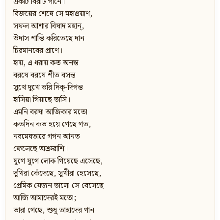
একটি বিরাট গানে।
বিজয়ের শেষে সে মহাপ্রয়াণ,
সফল আশার বিষাদ মহান্,
উদাস শান্তি করিতেছে দান
চিরমানবের প্রাণে।
হায়, এ ধরায় কত অনন্ত
বরষে বরষে শীত বসন্ত
সুখে দুখে ভরি দিক্-দিগন্ত
হাসিয়া গিয়াছে ভাসি।
এমনি বরষা আজিকার মতো
কতদিন কত হয়ে গেছে গত,
নবমেঘভারে গগন আনত
ফেলেছে অশ্রুরাশি।
যুগে যুগে লোক গিয়েছে এসেছে,
দুখিরা কেঁদেছে, সুখীরা হেসেছে,
প্রেমিক যেজন ভালো সে বেসেছে
আজি আমাদেরই মতো;
তারা গেছে, শুধু তাহাদের গান