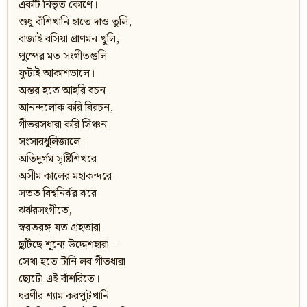
একটি নিভৃত কোণে।
শুধু বাঁশিখানি হাতে দাও তুলি,
বাজাই বসিয়া প্রাণমন খুলি,
পুষ্পের মত সংগীতগুলি
ফুটাই আকাশভালে।
অন্তর হতে আহরি বচন
আনন্দলোক করি বিরচন,
গীতরসধারা করি সিঞ্চন
সংসারধুলিজালে।
অতিদুর্গম সৃষ্টিশিখরে
অসীম কালের মহাকন্দরে
সতত বিশ্বনির্ঝর ঝরে
ঝর্ঝরসংগীতে,
স্বরতরঙ্গ যত গ্রহতারা
ছুটিছে শূন্যে উদ্দেশহারা—
সেথা হতে টানি লব গীতধারা
ছোটো এই বাঁশরিতে।
ধরণীর শ্যাম করপুটখানি