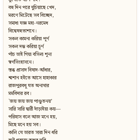
বহু দিন পরে ঘুচিয়াছে খেদ,
মরণে মিটেছে সব বিচ্ছেদ,
সমাধা যজ্ঞ মহা-নরমেধ
বিদ্বেষহুতাশনে।
সকল কামনা করিয়া পূর্ণ
সকল দম্ভ করিয়া চূর্ণ
পাঁচ ভাই গিয়া বসিলা শূন্য
স্বর্ণসিংহাসনে।
স্তব্ধ প্রাসাদ বিষাদ-আঁধার,
শ্মশান হইতে আসে হাহাকার
রাজপুরবধূ যত অনাথার
মর্মবিদার রব।
`জয় জয় জয় পাণ্ডুতনয়’
সারি সারি দ্বারী দাঁড়াইয়া কয়—
পরিহাস বলে আজ মনে হয়,
মিছে মনে হয় সব।
কালি যে ভারত সারা দিন ধরি