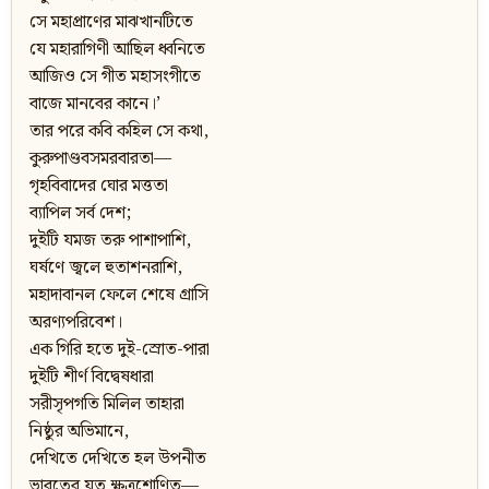
সে মহাপ্রাণের মাঝখানটিতে
যে মহারাগিণী আছিল ধ্বনিতে
আজিও সে গীত মহাসংগীতে
বাজে মানবের কানে।’
তার পরে কবি কহিল সে কথা,
কুরুপাণ্ডবসমরবারতা—
গৃহবিবাদের ঘোর মত্ততা
ব্যাপিল সর্ব দেশ;
দুইটি যমজ তরু পাশাপাশি,
ঘর্ষণে জ্বলে হুতাশনরাশি,
মহাদাবানল ফেলে শেষে গ্রাসি
অরণ্যপরিবেশ।
এক গিরি হতে দুই-স্রোত-পারা
দুইটি শীর্ণ বিদ্বেষধারা
সরীসৃপগতি মিলিল তাহারা
নিষ্ঠুর অভিমানে,
দেখিতে দেখিতে হল উপনীত
ভারতের যত ক্ষত্রশোণিত—