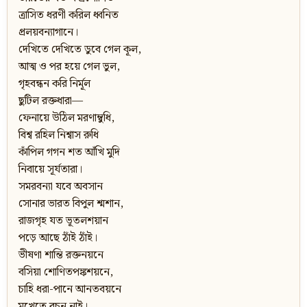
ত্রাসিত ধরণী করিল ধ্বনিত
প্রলয়বন্যাগানে।
দেখিতে দেখিতে ডুবে গেল কূল,
আত্ম ও পর হয়ে গেল ভুল,
গৃহবন্ধন করি নির্মূল
ছুটিল রক্তধারা—
ফেনায়ে উঠিল মরণাম্বুধি,
বিশ্ব রহিল নিশ্বাস রুধি
কাঁপিল গগন শত আঁখি মুদি
নিবায়ে সূর্যতারা।
সমরবন্যা যবে অবসান
সোনার ভারত বিপুল শ্মশান,
রাজগৃহ যত ভূতলশয়ান
পড়ে আছে ঠাঁই ঠাঁই।
ভীষণা শান্তি রক্তনয়নে
বসিয়া শোণিতপঙ্কশয়নে,
চাহি ধরা-পানে আনতবয়নে
মুখেতে বচন নাই।