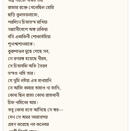
অট্ট গরজে অম্বর ভরি
রাজার রক্তে খেলেছিল হোরি
ছাড়ি কুলভয়লাজে,
পরদিনে চিতাভস্ম মাখিয়া
সন্ন্যাসীবেশে অঙ্গ ঢাকিয়া
বসি একাকিনী শোকার্তহিয়া
শূন্যশ্মশানমাঝে।
কুরুপাণ্ডব মুছে গেছে সব,
সে রণরঙ্গ হয়েছে নীরব,
সে চিতাবহ্নি অতি ভৈরব
ভস্মও নাহি তার।
যে ভূমি লইয়া এত হানাহানি
সে আজি কাহার তাহাও না জানি,
কোথা ছিল রাজা কোথা রাজধানী
চিহ্ন নাহিকো আর।
তবু কোথা হতে আসিছে সে স্বর—
যেন সে অমর সমরসাগর
গ্রহণ করেছে নব কলেবর