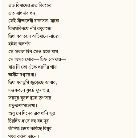
এত বিষাদের এত বিরহের
এত সাধনার ধন,
সেই সীতাদেবী রাজসভা-মাঝে
বিদায়বিনয়ে নমি রঘুরাজে
দ্বিধা ধরাতলে অভিমানে লাজে
হইলা অদর্শন।
সে-সকল দিন সেও চলে যায়,
সে অসহ শোক— চিহ্ন কোথায়—
যায় নি তো এঁকে ধরণীর গায়
অসীম দগ্ধরেখা।
দ্বিধা ধরাভুমি জুড়েছে আবার,
দণ্ডকবনে ফুটে ফুলভার,
সরযূর কূলে দুলে তৃণসার
প্রফুল্লশ্যামলেখা।
শুধু সে দিনের একখানি সুর
চিরদিন ধ’রে বহু বহু দূর
কাঁদিয়া হৃদয় করিছে বিধুর
মধুর করুণ তানে।