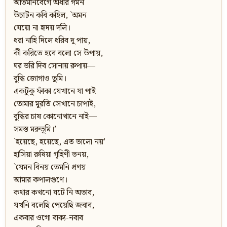
অভিমানবেগে অধীর গমন
উচাটন কবি কহিল, `অমন
যেয়ো না হৃদয় দলি।
ধরা নাহি দিলে ধরিব দু পায়,
কী করিতে হবে বলো সে উপায়,
ঘর ভরি দিব সোনায় রুপায়—
বুদ্ধি জোগাও তুমি।
একটুকু ফাঁকা যেখানে যা পাই
তোমার মুরতি সেখানে চাপাই,
বুদ্ধির চাষ কোনোখানে নাই—
সমস্ত মরুভূমি।’
`হয়েছে, হয়েছে, এত ভালো নয়’
হাসিয়া রুষিয়া গৃহিণী ভনয়,
`যেমন বিনয় তেমনি প্রণয়
আমার কপালগুণে।
কথার কখনো ঘটে নি অভাব,
যখনি বলেছি পেয়েছি জবাব,
একবার ওগো বাক্য-নবাব