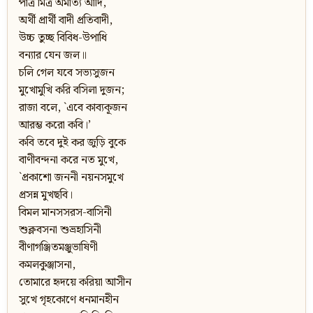
পাত্র মিত্র অমাত্য আদি,
অর্থী প্রার্থী বাদী প্রতিবাদী,
উচ্চ তুচ্ছ বিবিধ-উপাধি
বন্যার যেন জল॥
চলি গেল যবে সভ্যসুজন
মুখোমুখি করি বসিলা দুজন;
রাজা বলে, `এবে কাব্যকূজন
আরম্ভ করো কবি।’
কবি তবে দুই কর জুড়ি বুকে
বাণীবন্দনা করে নত মুখে,
`প্রকাশো জননী নয়নসমুখে
প্রসন্ন মুখছবি।
বিমল মানসসরস-বাসিনী
শুক্লবসনা শুভ্রহাসিনী
বীণাগঞ্জিতমঞ্জুভাষিণী
কমলকুঞ্জাসনা,
তোমারে হৃদয়ে করিয়া আসীন
সুখে গৃহকোণে ধনমানহীন