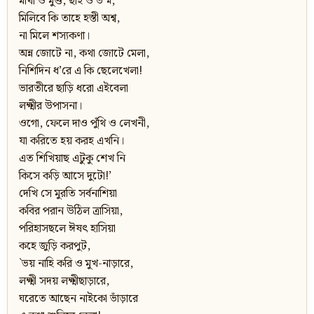
মাথা ও মুণ্ড, ছাই ও ভস্ম,
মিলিবে কি তাহে হস্তী অশ্ব,
না মিলে শস্যকণা।
অন্ন জোটে না, কথা জোটে মেলা,
নিশিদিন ধ’রে এ কি ছেলেখেলা!
ভারতীরে ছাড়ি ধরো এইবেলা
লক্ষ্মীর উপাসনা।
ওগো, ফেলে দাও পুঁথি ও লেখনী,
যা করিতে হয় করহ এখনি।
এত শিখিয়াছ এটুকু শেখ নি
কিসে কড়ি আসে দুটো!’
দেখি সে মুরতি সর্বনাশিয়া
কবির পরান উঠিল ত্রাসিয়া,
পরিহাসছলে ঈষত্‍‌ হাসিয়া
কহে জুড়ি করপুট,
`ভয় নাহি করি ও মুখ-নাড়ারে,
লক্ষ্মী সদয় লক্ষ্মীছাড়ারে,
ঘরেতে আছেন নাইকো ভাঁড়ারে