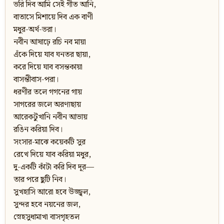
ভরি দিব আমি সেই গীত আনি,
বাতাসে মিশায়ে দিব এক বাণী
মধুর-অর্থ-ভরা।
নবীন আষাঢ়ে রচি নব মায়া
এঁকে দিয়ে যাব ঘনতর ছায়া,
করে দিয়ে যাব বসন্তকায়া
বাসন্তীবাস-পরা।
ধরণীর তলে গগনের গায়
সাগরের জলে অরণ্যছায়
আরেকটুখানি নবীন আভায়
রঙিন করিয়া দিব।
সংসার-মাঝে কয়েকটি সুর
রেখে দিয়ে যাব করিয়া মধুর,
দু-একটি কাঁটা করি দিব দূর—
তার পরে ছুটি নিব।
সুখহাসি আরো হবে উজ্জ্বল,
সুন্দর হবে নয়নের জল,
স্নেহসুধামাখা বাসগৃহতল