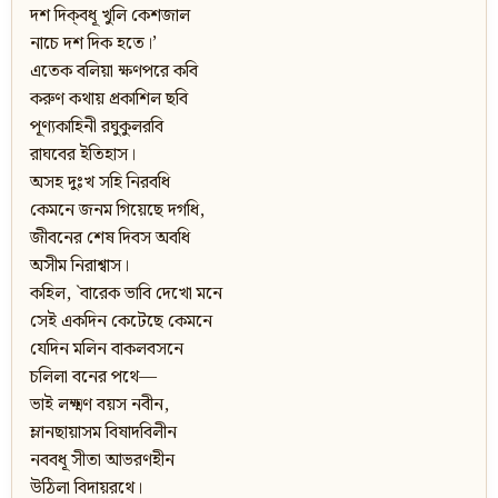
দশ দিক্‌বধূ খুলি কেশজাল
নাচে দশ দিক হতে।’
এতেক বলিয়া ক্ষণপরে কবি
করুণ কথায় প্রকাশিল ছবি
পূণ্যকাহিনী রঘুকুলরবি
রাঘবের ইতিহাস।
অসহ দুঃখ সহি নিরবধি
কেমনে জনম গিয়েছে দগধি,
জীবনের শেষ দিবস অবধি
অসীম নিরাশ্বাস।
কহিল, `বারেক ভাবি দেখো মনে
সেই একদিন কেটেছে কেমনে
যেদিন মলিন বাকলবসনে
চলিলা বনের পথে—
ভাই লক্ষ্মণ বয়স নবীন,
ম্লানছায়াসম বিষাদবিলীন
নববধূ সীতা আভরণহীন
উঠিলা বিদায়রথে।