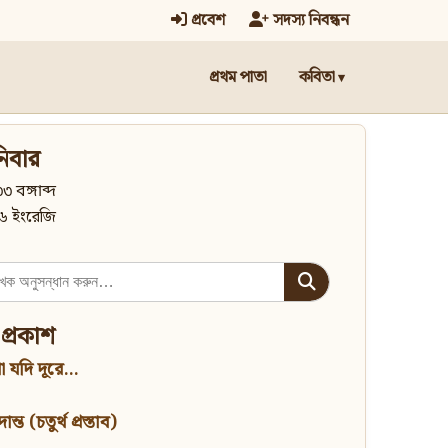
প্রবেশ
সদস্য নিবন্ধন
প্রথম পাতা
কবিতা
িবার
৩ বঙ্গাব্দ
৬ ইংরেজি
 প্রকাশ
 যদি দূরে...
্ত (চতুর্থ প্রস্তাব)