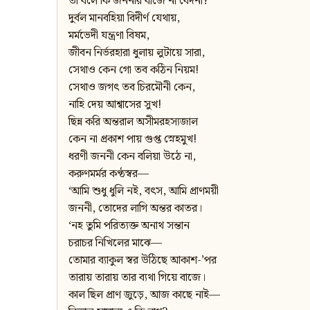
তা বলে কি জননীর বাজে না বেদনা?
দুর্বল মানবহিয়া বিদীর্ণ যেথায়,
মর্মভেদী যন্ত্রণা বিষম,
জীবন নির্ভরহারা ধুলায় লুটায়ে সারা,
সেথাও কেন গো তব কঠিন নিয়ম!
সেথাও জগৎ তব চিরমৌনী কেন,
নাহি দেয় আশ্বাসের সুখ!
ছিন্ন করি অন্তরাল অসীমরহস্যজাল
কেন না প্রকাশ পায় গুপ্ত স্নেহমুখ!
ধরণী জননী কেন বলিয়া উঠে না,
করুণমর্মর কণ্ঠস্বর—
‘আমি শুধু ধুলি নই, বৎস, আমি প্রাণময়ী
জননী, তোদের লাগি অন্তর কাতর।
‘নহ তুমি পরিত্যক্ত অনাথ সন্তান
চরাচর নিখিলের মাঝে—
তোমার ব্যাকুল স্বর উঠিছে আকাশ-’পর
তারায় তারায় তার ব্যথা গিয়ে বাজে।
কাল ছিল প্রাণ জুড়ে, আজ কাছে নাই—