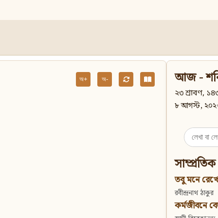
আজ - শন
অ+
অ-
২৩ শ্রাবণ, ১৪৩
৮ আগস্ট, ২০২
Search
for:
সাম্প্রতিক
তবু মনে রেখো
রবীন্দ্রনাথ ঠাকুর
কর্মজীবনে বেদান