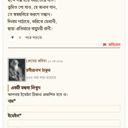
ছন্দে বন্ধ হয়ে করিতেছে বাস।
তুমিও গো যাও, হে অনাথ গান,
সে স্বপ্নছবিরে করগে সন্ধান।
দিলাম পাঠায়ে, করিতে মেলানী,
ছায়া-প্রতিমারে বায়ুময়ী বাণী।
♥
০
পরে পড়বো
অভিযোগ
প্রেমের কবিতা
১০ মে ২০২৪
রবীন্দ্রনাথ ঠাকুর
৩৪৮ বার পড়া হয়েছে
একটি মন্তব্য লিখুন
আপনার ইমেইল ঠিকানা প্রকাশিত হবে না।
নাম*
ইমেইল*