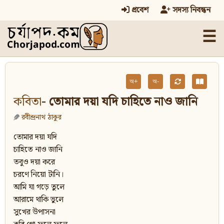
প্রবেশ
সদস্য নিবন্ধন
☰
অ+
অ-
কবিতা
- তোমার দয়া যদি চাহিতে নাও জানি
রবীন্দ্রনাথ ঠাকুর
তোমার দয়া যদি
চাহিতে নাও জানি
তবুও দয়া করে
চরণে নিয়ো টানি।
আমি যা গড়ে তুলে
আরামে থাকি ভুলে
সুখের উপাসনা