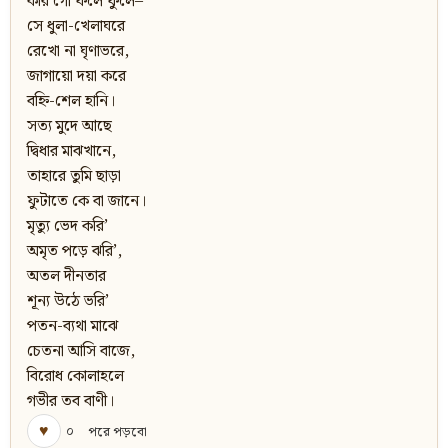
করি গো ফলে ফুলে–
সে ধুলা-খেলাঘরে
রেখো না ঘৃণাভরে,
জাগায়ো দয়া করে
বহ্নি-শেল হানি।
সত্য মুদে আছে
দ্বিধার মাঝখানে,
তাহারে তুমি ছাড়া
ফুটাতে কে বা জানে।
মৃত্যু ভেদ করি’
অমৃত পড়ে ঝরি’,
অতল দীনতার
শূন্য উঠে ভরি’
পতন-ব্যথা মাঝে
চেতনা আসি বাজে,
বিরোধ কোলাহলে
গভীর তব বাণী।
♥
০
পরে পড়বো