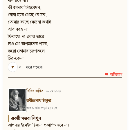
মান রহে না।
কী জানাব চিত্তবেদন,
বোবা হয়ে গেছে যে মন,
তোমার কাছে কোনো কথাই
আর কহে না।
ফিরায়ো না এবার তারে
লও গো অপমানের পারে,
করো তোমার চরণতলে
চির-কেনা।
♥
০
পরে পড়বো
অভিযোগ
বিবিধ কবিতা
২৬ মে ২০২৪
রবীন্দ্রনাথ ঠাকুর
৩৩৯ বার পড়া হয়েছে
একটি মন্তব্য লিখুন
আপনার ইমেইল ঠিকানা প্রকাশিত হবে না।