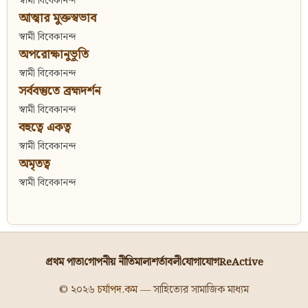
স্বামী বিবেকানন্দ
আত্মার মুক্তস্বভাব
স্বামী বিবেকানন্দ
অপরোক্ষানুভূতি
স্বামী বিবেকানন্দ
সর্ববস্তুতে ব্রহ্মদর্শন
স্বামী বিবেকানন্দ
বহুত্বে একত্ব
স্বামী বিবেকানন্দ
অমৃতত্ব
স্বামী বিবেকানন্দ
প্রথম পাতা
গোপনীয় নীতিমালা
শর্তাবলী
যোগাযোগ
ReActive
© ২০২৬
চর্যাপদ.কম
— সাহিত্যের সামাজিক মাধ্যম