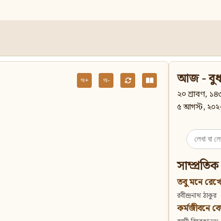
আজ - বুধ
অ+
অ-
২০ শ্রাবণ, ১৪৩
৫ আগস্ট, ২০২
Search
for:
সাম্প্রতিক
তবু মনে রেখো
রবীন্দ্রনাথ ঠাকুর
কর্মজীবনে বেদান