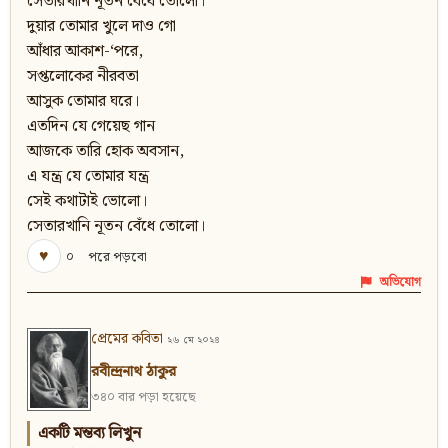
সেতারখানি নূতন বেঁধে তোলো।
দুয়ার তোমার খুলে দাও গো
আঁধার আকাশ-‘পরে,
সপ্তলোকের নীরবতা
আসুক তোমার ঘরে।
এতদিন যে গেয়েছ গান
আজকে তারি হোক অবসান,
এ যন্ত্র যে তোমার যন্ত্র
সেই কথাটাই ভোলো।
সেতারখানি নূতন বেঁধে তোলো।
♥
০
পরে পড়বো
অভিযোগ
প্রেমের কবিতা
২৬ মে ২০২৪
রবীন্দ্রনাথ ঠাকুর
৩৪০ বার পড়া হয়েছে
একটি মন্তব্য লিখুন