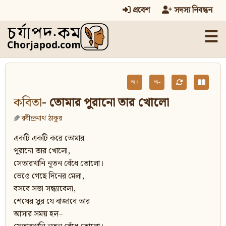
প্রবেশ
সদস্য নিবন্ধন
☰
অ+
অ-
কবিতা
- তোমার পুরানো তার খোলো
রবীন্দ্রনাথ ঠাকুর
একটি একটি করে তোমার
পুরানো তার খোলো,
সেতারখানি নূতন বেঁধে তোলো।
ভেঙে গেছে দিনের মেলা,
বসবে সভা সন্ধ্যাবেলা,
শেষের সুর যে বাজাবে তার
আসার সময় হল–