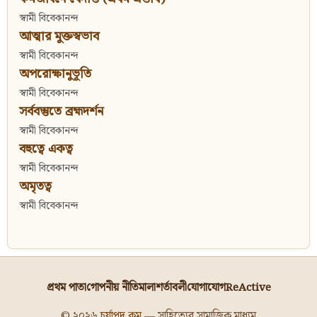
স্বামী বিবেকানন্দ
আত্মার মুক্তস্বভাব
স্বামী বিবেকানন্দ
অপরোক্ষানুভূতি
স্বামী বিবেকানন্দ
সর্ববস্তুতে ব্রহ্মদর্শন
স্বামী বিবেকানন্দ
বহুত্বে একত্ব
স্বামী বিবেকানন্দ
অমৃতত্ব
স্বামী বিবেকানন্দ
প্রথম পাতা
গোপনীয় নীতিমালা
শর্তাবলী
যোগাযোগ
ReActive
© ২০২৬
চর্যাপদ.কম
— সাহিত্যের সামাজিক মাধ্যম