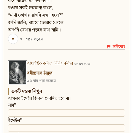
বারে বারেই ছিন্ন হল ফাঁসি।
শুধায় সবাই হতভাগ্য ব’লে,
“মাথা কোথায় রাখবি সন্ধ্যা হলে?”
জানি জানি, নামবে তােমার কোলে
আপনি যেথায় পড়বে মাথা নামি॥
♥
০
পরে পড়বো
অভিযোগ
আধ্যাত্মিক কবিতা
,
বিবিধ কবিতা
২০ জুন ২০২৫
রবীন্দ্রনাথ ঠাকুর
৯৬ বার পড়া হয়েছে
একটি মন্তব্য লিখুন
আপনার ইমেইল ঠিকানা প্রকাশিত হবে না।
নাম*
ইমেইল*