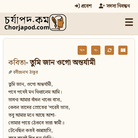
প্রবেশ
সদস্য নিবন্ধন
☰
অ+
অ-
কবিতা
- তুমি জান ওগাে অন্তর্যামী
রবীন্দ্রনাথ ঠাকুর
তুমি জান, ওগাে অন্তর্যামী,
পথে পথেই মন ফিরালেম আমি।
ভাবনা আমার বাঁধল নাকো বাসা,
কেবল তাদের স্রোতের ’পরেই ভাসা,
তবু আমার মনে আছে আশা-
তােমার পায়ে ঠেকবে তারা স্বামী॥
টেনেছিল কতই কান্নাহাসি,