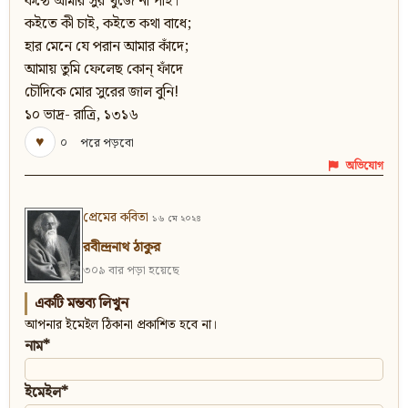
কণ্ঠে আমার সুর খুঁজে না পাই।
কইতে কী চাই, কইতে কথা বাধে;
হার মেনে যে পরান আমার কাঁদে;
আমায় তুমি ফেলেছ কোন্‌ ফাঁদে
চৌদিকে মোর সুরের জাল বুনি!
১০ ভাদ্র- রাত্রি, ১৩১৬
♥
০
পরে পড়বো
অভিযোগ
প্রেমের কবিতা
১৬ মে ২০২৪
রবীন্দ্রনাথ ঠাকুর
৩০৯ বার পড়া হয়েছে
একটি মন্তব্য লিখুন
আপনার ইমেইল ঠিকানা প্রকাশিত হবে না।
নাম*
ইমেইল*