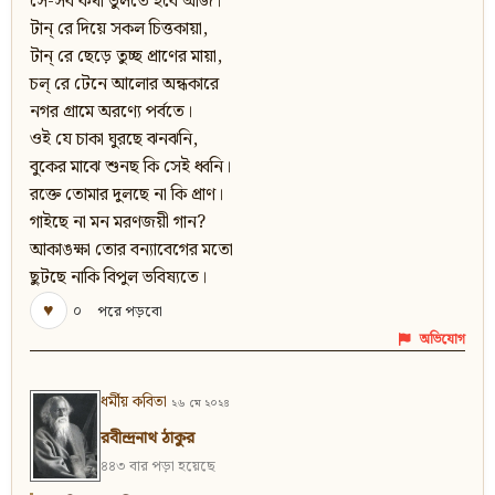
সে-সব কথা ভুলতে হবে আজ।
টান্‌ রে দিয়ে সকল চিত্তকায়া,
টান্‌ রে ছেড়ে তুচ্ছ প্রাণের মায়া,
চল্‌ রে টেনে আলোর অন্ধকারে
নগর গ্রামে অরণ্যে পর্বতে।
ওই যে চাকা ঘুরছে ঝনঝনি,
বুকের মাঝে শুনছ কি সেই ধ্বনি।
রক্তে তোমার দুলছে না কি প্রাণ।
গাইছে না মন মরণজয়ী গান?
আকাঙক্ষা তোর বন্যাবেগের মতো
ছুটছে নাকি বিপুল ভবিষ্যতে।
♥
০
পরে পড়বো
অভিযোগ
ধর্মীয় কবিতা
২৬ মে ২০২৪
রবীন্দ্রনাথ ঠাকুর
৪৪৩ বার পড়া হয়েছে