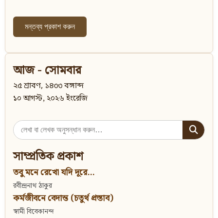
আজ - সোমবার
২৫ শ্রাবণ, ১৪৩৩ বঙ্গাব্দ
১০ আগস্ট, ২০২৬ ইংরেজি
Search
for:
সাম্প্রতিক প্রকাশ
তবু মনে রেখো যদি দূরে...
রবীন্দ্রনাথ ঠাকুর
কর্মজীবনে বেদান্ত (চতুর্থ প্রস্তাব)
স্বামী বিবেকানন্দ