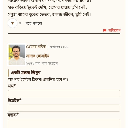
আরেক জীবন শুধবে সে ঋণ, অপেক্ষাটা নিঃশ্বাসের।
হাত বাড়িয়ে ছুঁতেই দেখি, তোমার ছায়ায় তুমি নেই,
সবুজ ঘাসের বুকের ভেতর, জলজ জীবন, ভূমি নেই।
♥
০
পরে পড়বো
অভিযোগ
প্রেমের কবিতা
৮ অক্টোবর ২০২৩
সাদাত হোসাইন
১৫৭৮ বার পড়া হয়েছে
একটি মন্তব্য লিখুন
আপনার ইমেইল ঠিকানা প্রকাশিত হবে না।
নাম*
ইমেইল*
মন্তব্য*