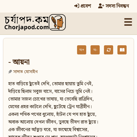
প্রবেশ
সদস্য নিবন্ধন
☰
অ+
অ-
- আয়না
সাদাত হোসাইন
হাত বাড়িয়ে ছুঁতেই দেখি, তোমার ছায়ায় তুমি নেই,
দাঁড়িয়ে ছিলাম সবুজ ঘাসে, ঘাসের নিচে ভূমি নেই।
তোমার সজল চোখের ভাষায়, যা ভেবেছি রাত্রিদিন,
মেঘের প্রহর কাটলে দেখি, ছুটেছে ট্রেন যাত্রীহীন।
একলা পথিক পথের ধুলোয়, হাঁটল যে পথ হাত ছুঁয়ে,
অবাক আলোয় দেখল জীবন, ডুবছে ভীষণ রাত ছুঁয়ে।
এক জীবনের আঁতুড় ঘরে, যা জন্মেছে বিশ্বাসের,