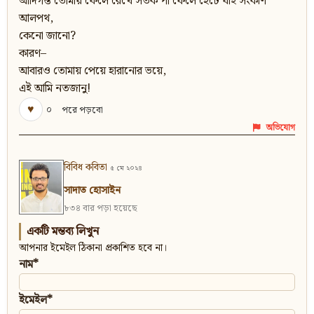
আদিগন্ত তোমায় ফেলে রেখে সতর্ক পা ফেলে হেঁটে যাই সংকীর্ণ
আলপথ,
কেনো জানো?
কারণ–
আবারও তোমায় পেয়ে হারানোর ভয়ে,
এই আমি নতজানু!
♥
০
পরে পড়বো
অভিযোগ
বিবিধ কবিতা
৫ মে ২০২৪
সাদাত হোসাইন
৮৩৪ বার পড়া হয়েছে
একটি মন্তব্য লিখুন
আপনার ইমেইল ঠিকানা প্রকাশিত হবে না।
নাম*
ইমেইল*