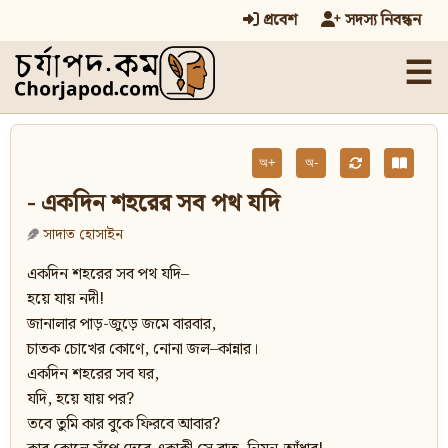
প্রবেশ
সদস্য নিবন্ধন
☰
অ+
অ-
- একদিন শহরের সব পথ যদি
সাদাত হোসাইন
একদিন শহরের সব পথ যদি–
হয়ে যায় নদী!
জানালার পাড়-জুড়ে জমে বারবার,
চাতক চোখের কোণে, নোনা জল–কান্নার।
একদিন শহরের সব ঘর,
যদি, হয়ে যায় পর?
তবে তুমি কার বুকে ফিরবে আবার?