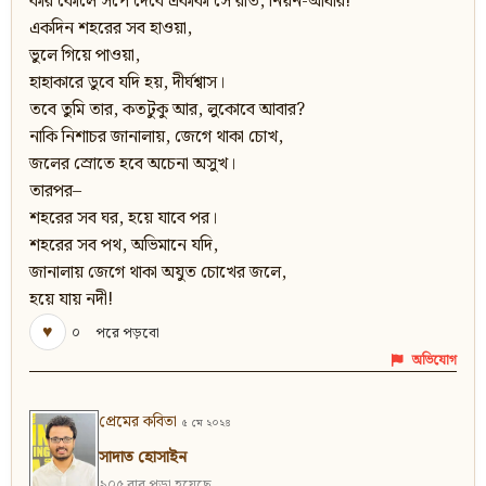
কার কোলে সঁপে দেবে একাকী সে রাত, নিয়ন-আঁধার!
একদিন শহরের সব হাওয়া,
ভুলে গিয়ে পাওয়া,
হাহাকারে ডুবে যদি হয়, দীর্ঘশ্বাস।
তবে তুমি তার, কতটুকু আর, লুকোবে আবার?
নাকি নিশাচর জানালায়, জেগে থাকা চোখ,
জলের স্রোতে হবে অচেনা অসুখ।
তারপর–
শহরের সব ঘর, হয়ে যাবে পর।
শহরের সব পথ, অভিমানে যদি,
জানালায় জেগে থাকা অযুত চোখের জলে,
হয়ে যায় নদী!
♥
০
পরে পড়বো
অভিযোগ
প্রেমের কবিতা
৫ মে ২০২৪
সাদাত হোসাইন
৯০৫ বার পড়া হয়েছে