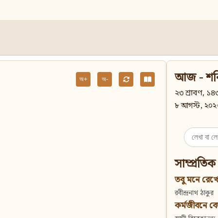
আজ - শন
অ+
অ-
২৩ শ্রাবণ, ১৪৩
৮ আগস্ট, ২০২
Search
for:
সাম্প্রতিক
তবু মনে রেখো
রবীন্দ্রনাথ ঠাকুর
কর্মজীবনে বেদান