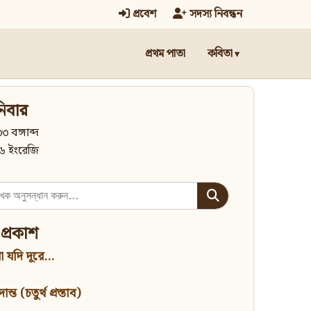
প্রবেশ
সদস্য নিবন্ধন
প্রথম পাতা
কবিতা
িবার
৩ বঙ্গাব্দ
৬ ইংরেজি
 প্রকাশ
 যদি দূরে...
্ত (চতুর্থ প্রস্তাব)