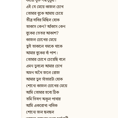
কারো বুক পদ্মপুকুর।
এই যে মেয়ে কাজল চোখ
তোমার বুকে আমায় চেয়ে
তীব্র দাবির মিছিল হোক
তাকাস কেন? আঁকাস কেন
বুকের ভেতর আকাশ?
কাজল চোখের মেয়ে
তুই তাকালে থমকে থাকে
আমার বুকের বাঁ পাশ।
তোমার চোখে চেয়েছি বলে
এমন ডুবলো আমার চোখ
অমন অথৈ জলে রোজ
আমার ডুব সাঁতারটা হোক
শোনো কাজল চোখের মেয়ে
আমি তোমার হবো ঠিক
তমি ভিষণ অকূল পাথার
আমি একরোখা নাবিক
শোনো জল ছলছল