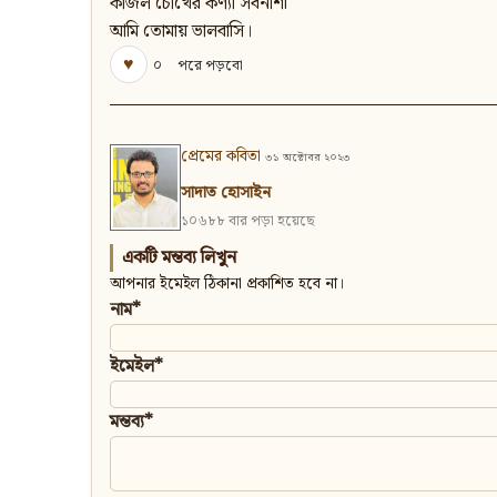
কাজল চোখের কণ্যা সর্বনাশী
আমি তোমায় ভালবাসি।
♥
০
পরে পড়বো
প্রেমের কবিতা
৩১ অক্টোবর ২০২৩
সাদাত হোসাইন
১০৬৮৮ বার পড়া হয়েছে
একটি মন্তব্য লিখুন
আপনার ইমেইল ঠিকানা প্রকাশিত হবে না।
নাম*
ইমেইল*
মন্তব্য*