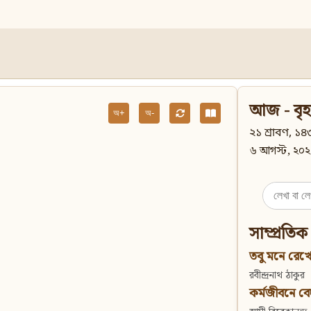
আজ - বৃহ
অ+
অ-
২১ শ্রাবণ, ১৪৩
৬ আগস্ট, ২০২
Search
for:
সাম্প্রতিক
তবু মনে রেখো
রবীন্দ্রনাথ ঠাকুর
কর্মজীবনে বেদান