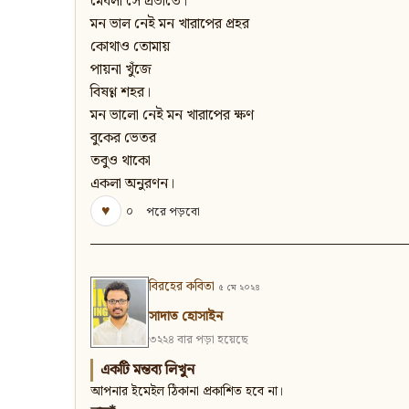
মেঘলা সে প্রভাতে।
মন ভাল নেই মন খারাপের প্রহর
কোথাও তোমায়
পায়না খুঁজে
বিষণ্ণ শহর।
মন ভালো নেই মন খারাপের ক্ষণ
বুকের ভেতর
তবুও থাকো
একলা অনুরণন।
♥
০
পরে পড়বো
বিরহের কবিতা
৫ মে ২০২৪
সাদাত হোসাইন
৩২২৪ বার পড়া হয়েছে
একটি মন্তব্য লিখুন
আপনার ইমেইল ঠিকানা প্রকাশিত হবে না।