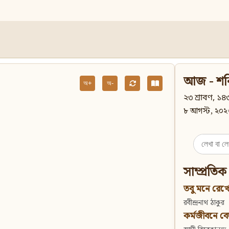
আজ - শন
অ+
অ-
২৩ শ্রাবণ, ১৪৩
৮ আগস্ট, ২০২
Search
for:
সাম্প্রতিক
তবু মনে রেখো
রবীন্দ্রনাথ ঠাকুর
কর্মজীবনে বেদান