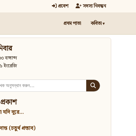
প্রবেশ
সদস্য নিবন্ধন
প্রথম পাতা
কবিতা
িবার
৩ বঙ্গাব্দ
৬ ইংরেজি
 প্রকাশ
 যদি দূরে...
্ত (চতুর্থ প্রস্তাব)