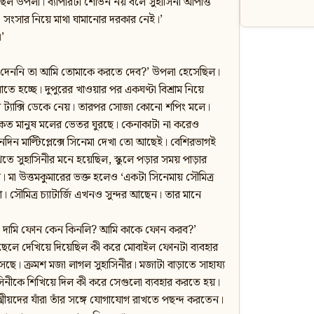
িল উপলা। ব্যাপারটা শোভন নয় বলে সুহাসিনী আপত্তি
সংসার নিয়ে মাথা ঘামানোর দরকার নেই।’
’
রতে দেননি তা আমি তোমাকে করতে দেব?’ উপলা হেসেছিল।
োতে হচ্ছে। দুপুরের খাওয়ার পর একঘণ্টা বিশ্রাম নিয়ে
 ট্যাক্সি ডেকে নেয়। তারপর সোজা কোনো শপিং মলে।
ই কত মানুষ মলের ভেতর ঘুরছে। কেনাকাটা না করেও
িনদিন মাল্টিপ্লেক্সে সিনেমা দেখা তো আছেই। বেশিরভাগই
খতে সুহাসিনীর মনে হয়েছিল, স্কুলে পড়ার সময় পাড়ার
। মা উত্তমকুমারের ভক্ত হলেও ‘একটা সিনেমায় সৌমিত্র
। সৌমিত্র চ্যাটার্জি এখনও সুন্দর আছেন। তার মানে
এত দামি ফোন কেন কিনলি? আমি কাকে ফোন করব?’
ছেলে দেখিয়ে দিয়েছিল কী করে মোবাইল ফোনটা ব্যবহার
ে। ক্রমশ মজা লাগল সুহাসিনীর। মজাটা বাড়াতে সাহায্য
নীকে শিখিয়ে দিল কী করে সেগুলো ব্যবহার করতে হয়।
়দের যাঁরা তাঁর সঙ্গে যোগাযোগ রাখতে পছন্দ করতেন।