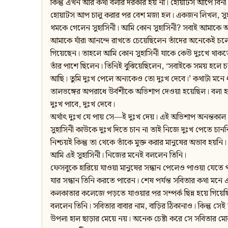
কিন্তু এখন আর কথা বলার দরকার হয় না। হোয়াটস আপে বি
হোয়াটস আপ চালু করার পর বেশ মজা হল। একজন লিখল, সুহা
থমকে গেলেন সুহাসিনী। আমি কোন সুহাসিনী? সবাই আমাকে আ
আমাকে যাঁরা আনন্দে রাখতে চেয়েছিলেন তাঁদের অনেকেই চলে
গিয়েছেন। তাহলে আমি কোন সুহাসিনী যাকে কেউ দুঃখে থাকতে
তাঁর পাশে ছিলেন। তিনিই বুঝিয়েছিলেন, ‘সবাইকে সময় হলে
আছি। তুমি দুঃখ পেলে অন্যকেও তো দুঃখ দেবে।’ কথাটা মনে 
তালভঙ্গের অপরাধে উর্বশীকে অভিশাপ দেওয়া হয়েছিল। বলা হয়ে
দুঃখ পাবে, দুঃখ দেবে।
অর্থাৎ দুঃখ যে পায় সে—ই দুঃখ দেয়। এই অভিশাপ অনন্তকাল 
সুহাসিনী কাউকে দুঃখ দিতে চান না তাই নিজে দুঃখ পেতে চাননি। 
নিশ্চয়ই কিন্তু তা থেকে তাঁকে মুক্ত করার মানুষের অভাব হয়নি।
আমি এই সুহাসিনী। নিজের মনেই বললেন তিনি।
ফেসবুকে হারিয়ে যাওয়া মানুষের সন্ধান পেলেও পাওয়া যেতে 
যার সন্ধান তিনি করতে পারেন। শেষ পর্যন্ত সবিতার কথা মনে এ
কলকাতার কলেজে পড়তে যাওয়ার পর সম্পর্ক ছিন্ন হয়ে গিয
বললেন তিনি। সবিতার বাবার নাম, বাড়ির ঠিকানাও। কিন্তু সেই 
উপলা হাল ছাড়ার মেয়ে নয়। অনেক চেষ্টা করে সে সবিতার 