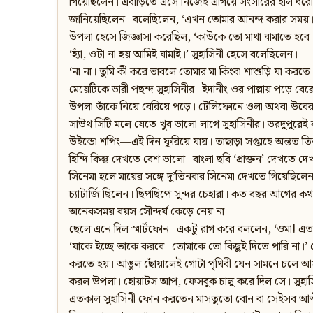
গিয়েছিলেন। এবাড়িতে এসে নিজেই এগিয়ে সংসারের হাল ধরেছ
জানিয়েছিলেন। বলেছিলেন, ‘এখন তোমার আনন্দ করার সময়। 
উপলা হেসে জিজ্ঞাসা করেছিল, ‘কাউকে তো মাথা ঘামাতে হবে।
‘হ্যাঁ, ওটা না হয় আমিই ঘামাই।’ সুহাসিনী হেসে বলেছিলেন।
‘না না। তুমি কী করে ভাবলে তোমার মা কিংবা শাশুড়ি যা ক
মেয়েটিকে ভারী পছন্দ সুহাসিনীর। ইদানীং ওর পাল্লায় পড়ে বের
উপলা তাঁকে নিয়ে বেরিয়ে পড়ে। টেলিফোনে ওলা অথবা উবের
সাউথ সিটি মলে যেতে খুব ভালো লাগে সুহাসিনীর। ভরদুপুরে
উইন্ডো শপিং—এই দিন ফুরিয়ে যায়। তাছাড়া সপ্তাহে অন্তত ত
হিন্দি কিন্তু দেখতে বেশ ভালো। বাংলা ছবি ‘প্রাক্তন’ দেখতে দে
সিনেমা হলে মায়ের সঙ্গে দু’তিনবার সিনেমা দেখতে গিয়েছিলেন
চ্যাটার্জি ছিলেন। ছিপছিপে সুন্দর চেহারা। কত বছর আগের কথা
অনেকসময় বয়স সৌন্দর্য কেড়ে নেয় না।
ছেলে এনে দিল স্মার্টফোন। একটু রাগ করে বললেন, ‘ওমা! 
‘যাকে ইচ্ছে তাকে করবে। তোমাকে তো কিছুই দিতে পারি না।’ 
করতে হয়। আঙুল ছোঁয়ালেই গোটা পৃথিবী যেন সামনে চলে আসছ
করল উপলা। হোয়াটস আপ, ফেসবুক চালু করে দিল সে। সুহাসি
এতকাল সুহাসিনী ফোন করতেন মাসতুতো বোন বা সেইসব আত্মীয