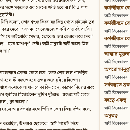
বলেছিল, ‘ক’বছর পরে মেয়ে তো শ্বশুরবাড়িতে যাবেই,
স্বামী বিবেকানন্দ
কর্মজীবনে বেদা
 সঙ্গে পড়লেও ওর কোনো ক্ষতি হবে না।’ বি এ পাশ
ুহাসিনী।
স্বামী বিবেকানন্দ
নি বলেন, তোর শ্বশুর কিংবা বর কিছু খেতে চাইলেই তুই
কর্মজীবনে বেদান
 নষ্ট করে দেবে। সবসময় সেজেগুজে থাকবি আর বই পড়বি।
স্বামী বিবেকানন্দ
 যে লাইব্রেরির মেম্বার, তোকেও তার মেম্বার করে দেব।’
কর্মজীবনে বেদা
্দ্র—হয়ে আশাপূর্ণা দেবী। স্বামী মানুষটা ভারী ভালো ছিল।
স্বামী বিবেকানন্দ
ব না।’
আত্মার মুক্তস্
স্বামী বিবেকানন্দ
অপরোক্ষানুভূ
ও ভালোভাবে সেজে যেতে হবে। সাজ শেষ হলে শাশুড়ির
স্বামী বিবেকানন্দ
দ না হলে কী করতে হবে সুন্দর করে বুঝিয়ে দিতেন।
সর্ববস্তুতে ব্রহ্
ড়ি আগে বউমাকে যা মানাবে তা কিনতেন, তারপর নিজের এবং
স্বামী বিবেকানন্দ
স জুগিয়ে গিয়েছিলেন দু’দিন দুইরাত। শ্বশুরমশাই হেসে
বহুত্বে একত্ব
ভালো, খুব ভালো।’
স্বামী বিবেকানন্দ
ন ছেলে আর বউমার সঙ্গে তিনি থাকেন। কিন্তু বউমা বলে,
অমৃতত্ব
দ করেছিল, উপলাও ছেলেকে। স্বামী বিয়েটা দিয়ে
স্বামী বিবেকানন্দ