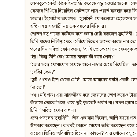
ফেসবুকে কেউ তাঁকে ইনভাইট করেছে বন্ধু হওয়ার জন্যে। ব
যেভাবে শিখিয়ে দিয়েছিল সেইভাবে পাস ওয়ার্ড ব্যবহার করে
সাতান্ন। ইংরেজির অধ্যাপক। সুহাসিনী যে কলেজে ছেলেদের স
হচ্ছিল হয় সহপাঠী নয় এক বছরের সিনিয়ার।
শোভন বসু নামের কাউকে মনে করার চেষ্টা করলেন সুহাসিনী। য
তিনি যাদের নির্লিপ্ত থেকে সরিয়ে দিতেন তাদের কারও নাম 
পরের দিন সবিতা ফোন করল, ‘অ্যাই তোকে শোভন ফেসবুক 
‘হ্যাঁ। কিন্তু উনি কে? আমার নাম্বার কী করে পেল?’
‘তোর সঙ্গে যোগাযোগ হয়েছে শুনে নাম্বার চেয়ে নিয়েছিল।
‘সেকি! কেন?’
‘তুই এখনও হাঁদা থেকে গেলি। আরে আমাদের বয়সি একটা লোক 
‘না তো!’
‘ওঃ। মাই গড। এরা সারাজীবন ধরে মেয়েদের ভোগ করেও টায়ার
কীভাবে তোকে গিলে খাবে তুই বুঝতেই পারবি না। যখন হজম হয়
চিনি।’ সবিতা ফোন রাখল।
ধন্দে পড়লেন সুহাসিনী। তাঁর এক মামা ছিলেন, আশি বছরে গত
উপকার করেছেন। কখনই কোনো মেয়ের ক্ষতি করেছেন বলে শোনা য
রায়ের। তিনিও অবিবাহিত ছিলেন। তাহলে? আর শোভন বসু লোকট