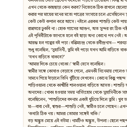
কলকাতার লেডি ব্রেবোর্ন কলেজে পড়াতে চেয়েছিল। কিন্তু মা 
এখন থেকে কাছছাড়া কেন করব? নিজেকে ঠিক রাখলে ছেলেদের
করার পর মায়ের মনের মতো পাত্রের সংসারে চলে এসেছিলেন স
কেউ কেউ কপাল করে আসে। নইলে এরকম শাশুড়ি কেউ পায় যি
রান্নাঘরে ঢুকবি না। হোক গ্যাসের আগুন, অত সুন্দর রং ঠিক
এই পৃথিবীটাকে জানতে হলে বই ছাড়া অন্য কোনো পথ নেই। আমি
আরম্ভ হল গল্পের বই পড়া। বঙ্কিমচন্দ্র থেকে রবীন্দ্রনাথ— শরৎচন
শুধু বলেছিল, ‘সুহাসিনী, তুমি বই পড়ো যখন আমি বাড়িতে থাক
‘যখন বাড়িতে থাকবে?’
‘আমার দিকে চেয়ে থেকো।’ স্বামী হেসে বলেছিল।
স্বামীর সঙ্গে কোথাও বেড়াতে গেলে, এমনকী সিনেমায় গেলে
সামনে গিয়ে দাঁড়ালে তিনি খুঁটিয়ে দেখবেন। কোনো কিছু পছন্
শাড়িওয়ালা থেকে কাশ্মীরি শালওয়ালা বাড়িতে আসত। শাশু
অন্যদের। খোকা হওয়ার সময় নার্সিংহোম থেকে সুহাসিনীকে সাহ
বলেছিলেন, ‘শাশুড়িদের বদনাম একাই ঘুচিয়ে দিলে তুমি। খুব 
মা—বাবা নেই, শ্বশুর—শাশুড়ি নেই, স্বামীও চলে গেছেন। এখ
‘কথাটা ঠিক নয়। আমরা তোমার সঙ্গেই থাকি।’
বড় অদ্ভুত মেয়ে এই বউমা। নামটিও অদ্ভুত, উপলা। ছেলে পছন্