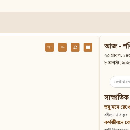
আজ - শন
অ+
অ-
২৩ শ্রাবণ, ১৪৩
৮ আগস্ট, ২০২
Search
for:
সাম্প্রতিক
তবু মনে রেখো
রবীন্দ্রনাথ ঠাকুর
কর্মজীবনে বেদান