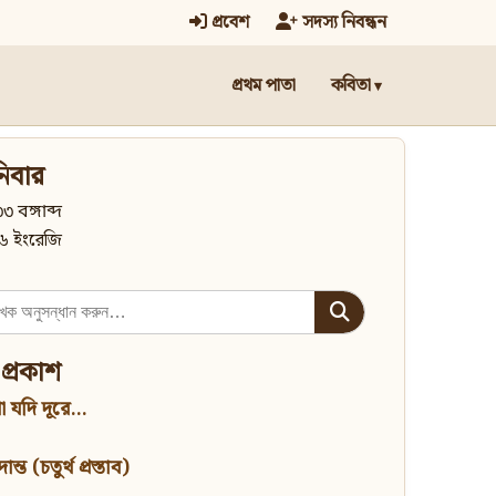
প্রবেশ
সদস্য নিবন্ধন
প্রথম পাতা
কবিতা
িবার
৩ বঙ্গাব্দ
৬ ইংরেজি
 প্রকাশ
 যদি দূরে...
্ত (চতুর্থ প্রস্তাব)