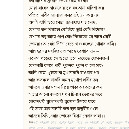
মরা লাশের সুযোগ পেয়ে মোল্লার রোষ।
মোল্লা সাহেব নায়েবে রাসুল ফতোয়া ঝারিশা কয়
পতিতা নারীর জানাজা কবর এই এলাকায় নয়।
শুধাই আমি ওরে মোল্লা জানাযায় যত দোষ,
বেশ্যার দান নিয়াছো ঝোলিয়ে তুমি বেটা নির্দোষ?
বেশ্যার তবু আছে পাপ বোধ নিজেকে সে ভাবে দোষী
তোমরা তো বেটা দি*ন বেচে খাও হচ্ছেয় খোদার খাসি।
আল্লাহর ঘর মসজিদে ও আছে বেশ্যার দান –
কলেমা পড়েছে সে ওতো তবে নামেতে মোসলমান!
বেশানারী ব্যবসা নারী পুরুষরা পুরুষ রা সব সৎ?
জানি মোল্লা খুলবে না মুখ চাকরি যাওয়ার পথ!
আর কতকাল থাকবি অমন মুখোশ ধারীর দল
আসবো এবার মশাল নিয়ে ভাঙতে তোদের কল।
সত্যর আলো জলবে যখন চিনবে তোদের সবে
লেবাশধারী মুখোশধারী মুখোশ উপরে যাবে।
এই ভাবে আর চালাবি কত ছল চাতুরীর খেলা
আসবে তিনি,এবার তোদের বিদায় নেবার পালা।।
**
এই কবিতাটি নিয়ে খানিক বিতর্ক আছে যে কবিতাটি কি কাজী নজরুল ইস
কারো লেখা। রিউমারস্ক্যান যে তথ্য দিয়েছে তারাও সেখানে শতভাগ নিশ্চয়