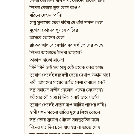
বেশ্যা তো ছিল খাস মাল, তোদের রাতের রানী
দিনের বেলায় ভুরু কোচ কাও?
মরিলে দেওনা পানি!
সাধু সুনামের ভেক ধরিয়া দেখালি দারুন খেলা
মুখোশ তোদের খুলবে অচিরে
আসবে তোদের বেলা।
রাতের আধারে বেশ্যার ঘর স্বর্গ তোদের কাছে
দিনের আলোতে চিননা তাহারে?
তাকাও নাকো লাজে!
চিনি চিনি ভাই সব সাধু রেই হরেক রকম সাজ
সুযোগ পেলেই দরবেশী ছেরে দেখাও উদ্দাম নাচ!
নারী আমাদের মায়ের জাতি বেশা বানালো কে?
ভদ্র সমাজে সতীর ছেলেরা খদ্দের সেজেছে?
গরীবের বৌ সস্তা জিনিস সবাই ডাকো ভাবি
সুযোগ পেলেই প্রস্তাব দাও আদিম পাপের দাবি।
স্বামী যখন মরলো ভাবির দুধের শিশু কোলে
ভদ্র দেবর সুযোগ খোঁজে সহানুভূতির ছলে,
দিনের মত দিন চলে যায় হয় না তাতে দোষ