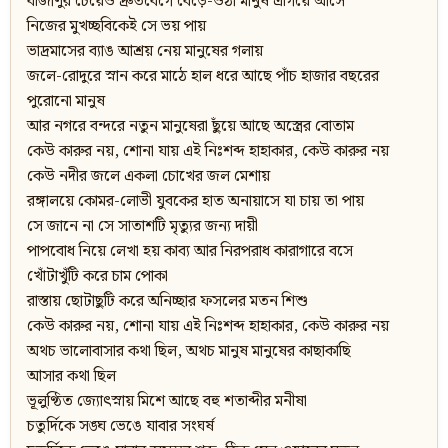
বীজাণুর চেয়েও দ্রুতবেগে বেড়ে-ওঠা মানুষ এগিয়ে আসে
নিজের মুখচ্ছবিকেই সে ভয় পায়
ভাদ্রমাসের ব্যাঙ আশ্রয় নেয় মানুষের গলায়
জলে-রোদুরে স্নান করে মাঠে হাল ধরে আছে পাঁচ হাজার বছরের
পুরোনো মানুষ
আর নগরে বন্দরে নতুন মানুষেরা ছুঁয়ে আছে অস্ত্রের বোতাম
কেউ কারুর নয়, শোনা যায় এই নিঃশব্দ হাহাকার, কেউ কারুর নয়
কেউ নদীর জলে একলা চোখের জল মেশায়
রঙ্গালয়ে কোমর-লোভী যুবকের হাত অনায়াসে যা চায় তা পায়
সে জানে না সে সাতাশটি মৃত্যুর জন্য দায়ী
পাপবোধ নিয়ে লেখা হয় কাব্য আর নিরপরাধ কারাগারে বসে
খোঁটাখুঁটি করে চাম পোকা
রাস্তায় ছোটাছুটি করে অনিচ্ছার ফসলের মতন শিশু
কেউ কারুর নয়, শোনা যায় এই নিঃশব্দ হাহাকার, কেউ কারুর নয়
অথচ ভালোবাসার কথা ছিল, অথচ মানুষ মানুষের কাছাকাছি
আসার কথা ছিল
ভূলুণ্ঠিত জ্যোৎস্নায় মিশে আছে বহু শতাব্দীর মনীষা
চতুর্দিকে সঙ্ঘ ভেঙে যাবার সংঘর্ষ