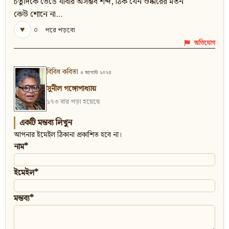
চতুর্দিকে ভেঙে যাবার অসম্ভব শব্দ, ঠিক যেন ওষ্কারের মতন
কেউ শোনে না…
♥
০
পরে পড়বো
অভিযোগ
বিবিধ কবিতা
৫ আগস্ট ২০২৪
সুনীল গঙ্গোপাধ্যায়
১৭৩ বার পড়া হয়েছে
একটি মন্তব্য লিখুন
আপনার ইমেইল ঠিকানা প্রকাশিত হবে না।
নাম*
ইমেইল*
মন্তব্য*