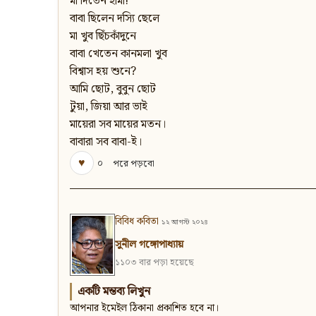
মা দিতেন হামা!
বাবা ছিলেন দস্যি ছেলে
মা খুব ছিঁচকাঁদুনে
বাবা খেতেন কানমলা খুব
বিশ্বাস হয় শুনে?
আমি ছোট, বুবুন ছোট
টুয়া, জিয়া আর ভাই
মায়েরা সব মায়ের মতন।
বাবারা সব বাবা-ই।
♥
০
পরে পড়বো
বিবিধ কবিতা
১২ আগস্ট ২০২৪
সুনীল গঙ্গোপাধ্যায়
১১০৩ বার পড়া হয়েছে
একটি মন্তব্য লিখুন
আপনার ইমেইল ঠিকানা প্রকাশিত হবে না।