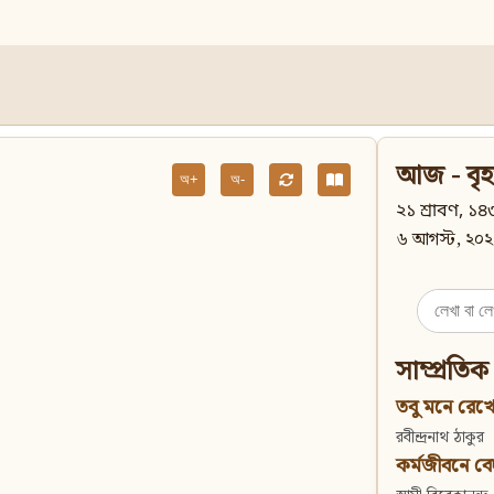
আজ - বৃহ
অ+
অ-
২১ শ্রাবণ, ১৪৩
৬ আগস্ট, ২০২
Search
for:
সাম্প্রতিক
তবু মনে রেখো
রবীন্দ্রনাথ ঠাকুর
কর্মজীবনে বেদান