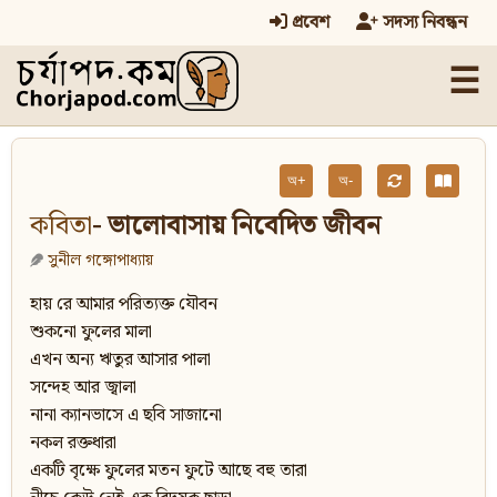
প্রবেশ
সদস্য নিবন্ধন
☰
অ+
অ-
কবিতা
- ভালোবাসায় নিবেদিত জীবন
সুনীল গঙ্গোপাধ্যায়
হায় রে আমার পরিত্যক্ত যৌবন
শুকনো ফুলের মালা
এখন অন্য ঋতুর আসার পালা
সন্দেহ আর জ্বালা
নানা ক্যানভাসে এ ছবি সাজানো
নকল রক্তধারা
একটি বৃক্ষে ফুলের মতন ফুটে আছে বহু তারা