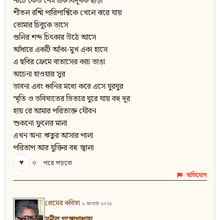
নীচে কেউ নেই এক বিদূষক ছাড়া
শীতল রশ্মি পারিপার্শ্বিকে খেলে ঝরে যায়
তোমার চিবুকে ভাসে
গুলির শব্দ চিৎকার উঠে আসে
আঁধারে একটি আঁকা-মুখ একা হাসে
এ ছবির ফ্রেমে বাতাসের কাচ ভাঙা
অচেনা হাওয়ার সুর
ভাবনা এবং ধ্বনির মধ্যে করে এসে ঘুরঘুর
স্মৃতি ও ভবিষ্যতের ভিতরে ঘুরে যায় বহু দূর
হায় রে আমার পরিত্যক্ত যৌবন
শুকনো ফুলের মালা
এখন অন্য ঋতুর আসার পালা
পরিতাপ আর যুক্তির বহু জ্বালা
♥
০
পরে পড়বো
অভিযোগ
প্রেমের কবিতা
৯ আগস্ট ২০২৪
সুনীল গঙ্গোপাধ্যায়