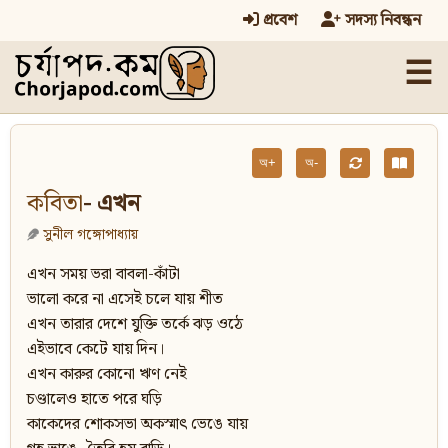
প্রবেশ
সদস্য নিবন্ধন
☰
অ+
অ-
কবিতা
- এখন
সুনীল গঙ্গোপাধ্যায়
এখন সময় ভরা বাবলা-কাঁটা
ভালো করে না এসেই চলে যায় শীত
এখন তারার দেশে যুক্তি তর্কে ঝড় ওঠে
এইভাবে কেটে যায় দিন।
এখন কারুর কোনো ঋণ নেই
চণ্ডালেও হাতে পরে ঘড়ি
কাকেদের শোকসভা অকস্মাৎ ভেঙে যায়