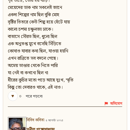
গৃহ ভাঙে, তৈরি হয় বাড়ি।
মেয়েদের ডাক নাম সকলেই জানে
একদা শিল্পের নাম ছিল বুঝি মোহ
বৃষ্টির ভিতরে কেউ শিল্প হয়ে হেঁটে যায়
কালো চশমা চক্ষুলজা ঢাকে।
বাতাসে সৌরভ ছিল, ধুলো ছিল
এক অনুতপ্ত মুখে বসেছি সিঁড়িতে
কোথাও যাবার কথা ছিল, যাওয়া হয়নি
এখন রাত্ৰিতে সব বদলে গেছে।
অমেয় ভাণ্ডার থেকে নিতে পারি
যা নেই বা কখনো ছিল না
হীরের কুচির মতো পড়ে আছে দুঃখ, স্মৃতি
কিছু তো দেবারও থাকে, এই নাও।
♥
০
পরে পড়বো
অভিযোগ
বিবিধ কবিতা
৫ আগস্ট ২০২৪
সুনীল গঙ্গোপাধ্যায়