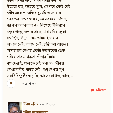
বকুল গাছের নীচে আমার যাবার কথা ছিল
উঠেছে ঝড়, ঝরেছে ফুল, সেখানে কেউ নেই
নদীর জলে পা ড়ুবিয়ে ধুয়েছি ভালোবাসা
শহর ভরা এত জোয়ার, জলের মধ্যে পিঁপড়ে
ঘর বানাবার সভ্যতা এক লিখেছে ইতিহাসে
চক্ষু পোড়ে, কপাল ভাঙে, মাথায় বিষ জ্বালা
স্বপ্ন ছিঁড়ে উনুনে দেয় আদম-ইভের মা
আকাশ নেই, বাতাস নেই, রাত্রি ভরা আগুন।
আমায় ভয় দেখায় একটা ইহলোকের প্রেত
শরীরে তার সার্থকতা, গীতার নিষ্কাম
মুখ ফেরাই, পালাতে চাই অন্য দিক সীমায়
যেখানে কিছু পাবার নেই, শুধু দেখার সুখ
একটি বিন্দু হীরক দ্যুতি, আছে কোথাও, আছে…
♥
০
পরে পড়বো
অভিযোগ
বিবিধ কবিতা
৮ আগস্ট ২০২৪
সুনীল গঙ্গোপাধ্যায়