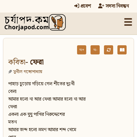
প্রবেশ
সদস্য নিবন্ধন
☰
অ+
অ-
কবিতা
- ফেরা
সুনীল গঙ্গোপাধ্যায়
পাহাড় চুড়োয় গড়িয়ে গেল শীতের দুঃখী
বেলা
আমার হলো না আর ফেরা আমার হলো না আর
ফেরা
একলা এক ঘুঘু পাখির নিরুদ্দেশের
মতন
আমার জব্দ হলো ভ্রমণ আমার শব্দ থেমে