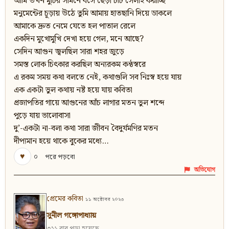
আমি তখন মুচির সামনে বসে ছেঁড়া চটি সেলাই করাচ্ছি
মনুমেন্টের চূড়ায় উঠে তুমি আমায় হাতছানি দিয়ে ডাকলে
আমাকে দ্রুত নেমে যেতে হল পাতাল রেলে
একদিন মুখোমুখি দেখা হয়ে গেল, মনে আছে?
সেদিন আগুন জ্বলছিল সারা শহর জুড়ে
সমস্ত লোক চিৎকার করছিল অন্যরকম কন্ঠস্বরে
এ রকম সময় কথা বলতে নেই, কথাগুলি সব নিঃস্ব হয়ে যায়
এক একটা ভুল কথায় নষ্ট হয়ে যায় কবিতা
প্রজাপতির গায়ে আগুনের আঁচ লাগার মতন ভুল শব্দে
পুড়ে যায় ভালোবাসা
দু’-একটা না-বলা কথা সারা জীবন বৈদুর্যমণির মতন
দীপ্যমান হয়ে থাকে বুকের মধ্যে…
♥
০
পরে পড়বো
অভিযোগ
প্রেমের কবিতা
১১ অক্টোবর ২০২৩
সুনীল গঙ্গোপাধ্যায়
৩২১ বার পড়া হয়েছে