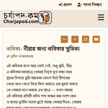
প্রবেশ
সদস্য নিবন্ধন
☰
অ+
অ-
কবিতা
- নীরার জন্য কবিতার ভুমিকা
সুনীল গঙ্গোপাধ্যায়
এই কবিতার জন্য আর কেউ নেই, শুধু তুমি, নীরা
এ কবিতার মধ্যরাত্রে তোমার নিভৃত মুখ লক্ষ্য করে
ঘুমের ভিতরে তুমি আচমকা জেগে উঠে টিপয়ের
থেকে জল খেতে গিয়ে জিভ কামড়ে এক মুহুর্ত ভাববে
কে তোমায় মনে করছে এত রাত্রে — তখন আমার
এই কবিতার প্রতিটি লাইন শব্দ অক্ষর কমা ড্যাশ রেফ
ও রয়ের ফুটকি সমেত ছুটে যাচ্ছে তোমার দিকে, তোমার