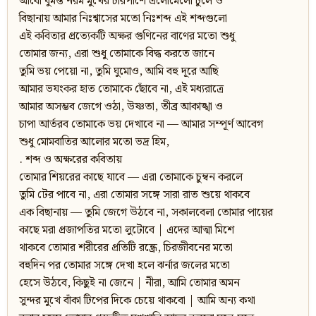
আধো ঘুমন্ত নরম মুখের চারপাশে এলোমেলো চুলে ও
বিছানায় আমার নিঃশ্বাসের মতো নিঃশব্দ এই শব্দগুলো
এই কবিতার প্রত্যেকটি অক্ষর গুণিনের বাণের মতো শুধু
তোমার জন্য, এরা শুধু তোমাকে বিদ্ধ করতে জানে
তুমি ভয় পেয়ো না, তুমি ঘুমোও, আমি বহু দূরে আছি
আমার ভযংকর হাত তোমাকে ছোঁবে না, এই মধ্যরাত্রে
আমার অসম্ভব জেগে ওঠা, উষ্ণতা, তীব্র আকাঙ্খা ও
চাপা আর্তরব তোমাকে ভয় দেখাবে না — আমার সম্পূর্ণ আবেগ
শুধু মোমবাতির আলোর মতো ভদ্র হিম,
. শব্দ ও অক্ষরের কবিতায়
তোমার শিয়রের কাছে যাবে — এরা তোমাকে চুম্বন করলে
তুমি টের পাবে না, এরা তোমার সঙ্গে সারা রাত শুয়ে থাকবে
এক বিছানায় — তুমি জেগে উঠবে না, সকালবেলা তোমার পায়ের
কাছে মরা প্রজাপতির মতো লুটোবে | এদের আত্মা মিশে
থাকবে তোমার শরীরের প্রতিটি রন্ধ্রে, চিরজীবনের মতো
বহুদিন পর তোমার সঙ্গে দেখা হলে ঝর্নার জলের মতো
হেসে উঠবে, কিছুই না জেনে | নীরা, আমি তোমার অমন
সুন্দর মুখে বাঁকা টিপের দিকে চেয়ে থাকবো | আমি অন্য কথা