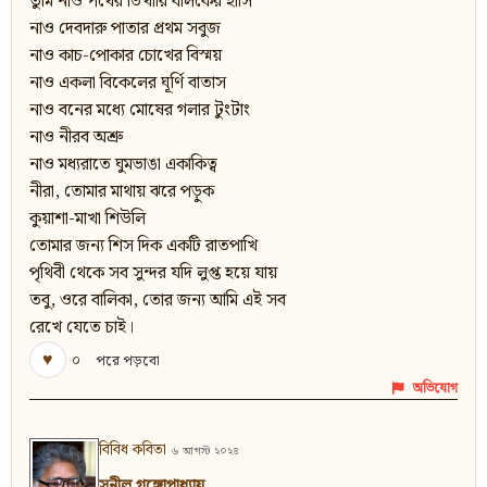
তুমি নাও পথের ভিখারি বালকের হাসি
নাও দেবদারু পাতার প্রথম সবুজ
নাও কাচ-পোকার চোখের বিস্ময়
নাও একলা বিকেলের ঘূর্ণি বাতাস
নাও বনের মধ্যে মোষের গলার টুংটাং
নাও নীরব অশ্রু
নাও মধ্যরাতে ঘুমভাঙা একাকিত্ব
নীরা, তোমার মাথায় ঝরে পড়ুক
কুয়াশা-মাখা শিউলি
তোমার জন্য শিস দিক একটি রাতপাখি
পৃথিবী থেকে সব সুন্দর যদি লুপ্ত হয়ে যায়
তবু, ওরে বালিকা, তোর জন্য আমি এই সব
রেখে যেতে চাই।
♥
০
পরে পড়বো
অভিযোগ
বিবিধ কবিতা
৬ আগস্ট ২০২৪
সুনীল গঙ্গোপাধ্যায়