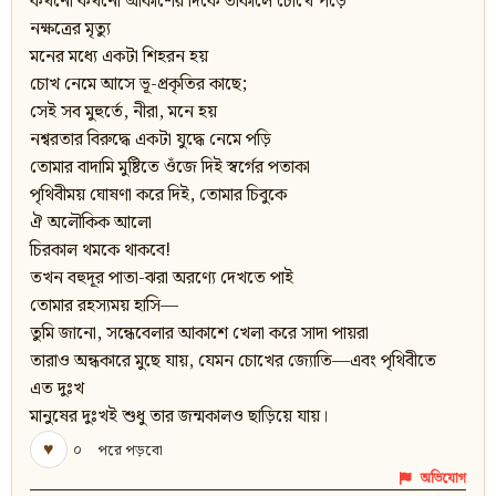
কখনো কখনো আকাশের দিকে তাকালে চোখে পড়ে
নক্ষত্রের মৃত্যু
মনের মধ্যে একটা শিহরন হয়
চোখ নেমে আসে ভূ-প্রকৃতির কাছে;
সেই সব মুহুর্তে, নীরা, মনে হয়
নশ্বরতার বিরুদ্ধে একটা যুদ্ধে নেমে পড়ি
তোমার বাদামি মুষ্টিতে ওঁজে দিই স্বর্গের পতাকা
পৃথিবীময় ঘোষণা করে দিই, তোমার চিবুকে
ঐ অলৌকিক আলো
চিরকাল থমকে থাকবে!
তখন বহুদূর পাতা-ঝরা অরণ্যে দেখতে পাই
তোমার রহস্যময় হাসি—
তুমি জানো, সন্ধেবেলার আকাশে খেলা করে সাদা পায়রা
তারাও অন্ধকারে মুছে যায়, যেমন চোখের জ্যোতি—এবং পৃথিবীতে
এত দুঃখ
মানুষের দুঃখই শুধু তার জন্মকালও ছাড়িয়ে যায়।
♥
০
পরে পড়বো
অভিযোগ