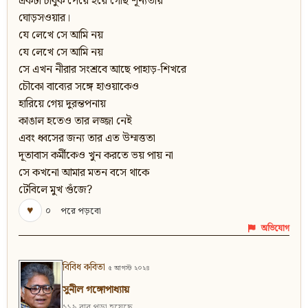
একটা চাবুক পেয়ে হয়ে গেছি শূন্যতায়
ঘোড়সওয়ার।
যে লেখে সে আমি নয়
যে লেখে সে আমি নয়
সে এখন নীরার সংশ্রবে আছে পাহাড়-শিখরে
চৌকো বাব্যের সঙ্গে হাওয়াকেও
হারিয়ে গেয় দুরন্তপনায়
কাঙাল হতেও তার লজ্জা নেই
এবং ধ্বসের জন্য তার এত উম্মত্ততা
দূতাবাস কর্মীকেও খুন করতে ভয় পায় না
সে কখনো আমার মতন বসে থাকে
টেবিলে মুখ গুঁজে?
♥
০
পরে পড়বো
অভিযোগ
বিবিধ কবিতা
৫ আগস্ট ২০২৪
সুনীল গঙ্গোপাধ্যায়
২১৯ বার পড়া হয়েছে