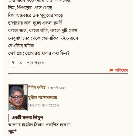
তার পাশে পড়ে আছে ভাঙা শালিকের,
ডিম, পিঁপড়েরা এসে গেছে
ঝিম অন্ধকারে এক পুকুরের পাড়ে
দু’পায়ের কাদা ধুচ্ছে একলা রমণী
কালো জল, কালো রাত্রি, কালো দুটি চোখ
লেবুবাগানের থেকে জোনাকিরা উড়ে এসে
রেখাচিত্র আঁকে
সেই প্রশ্ন; তোমারও যাবার কথা ছিল?
♥
০
পরে পড়বো
অভিযোগ
বিবিধ কবিতা
৫ আগস্ট ২০২৪
সুনীল গঙ্গোপাধ্যায়
১৮৪ বার পড়া হয়েছে
একটি মন্তব্য লিখুন
আপনার ইমেইল ঠিকানা প্রকাশিত হবে না।
নাম*