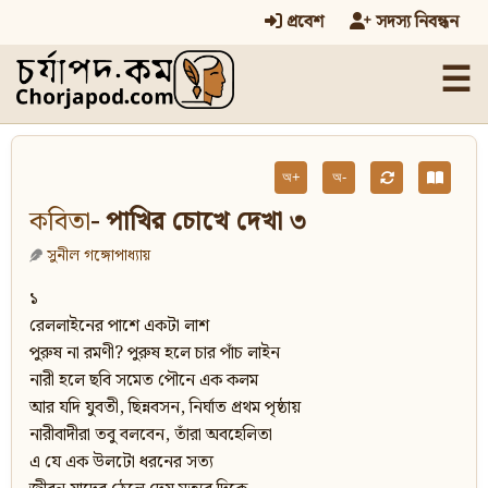
প্রবেশ
সদস্য নিবন্ধন
☰
অ+
অ-
কবিতা
- পাখির চোখে দেখা ৩
সুনীল গঙ্গোপাধ্যায়
১
রেললাইনের পাশে একটা লাশ
পুরুষ না রমণী? পুরুষ হলে চার পাঁচ লাইন
নারী হলে ছবি সমেত পৌনে এক কলম
আর যদি যুবতী, ছিন্নবসন, নির্ঘাত প্রথম পৃষ্ঠায়
নারীবাদীরা তবু বলবেন, তাঁরা অবহেলিতা
এ যে এক উলটো ধরনের সত্য