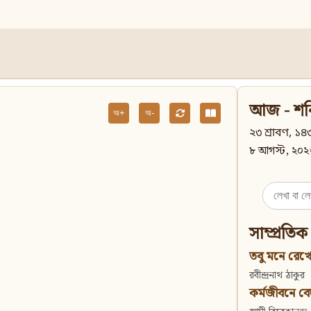
আজ - শন
অ+
অ-
২৩ শ্রাবণ, ১৪৩
৮ আগস্ট, ২০২
Search
for:
সাম্প্রতিক
তবু মনে রেখো
রবীন্দ্রনাথ ঠাকুর
কর্মজীবনে বেদান