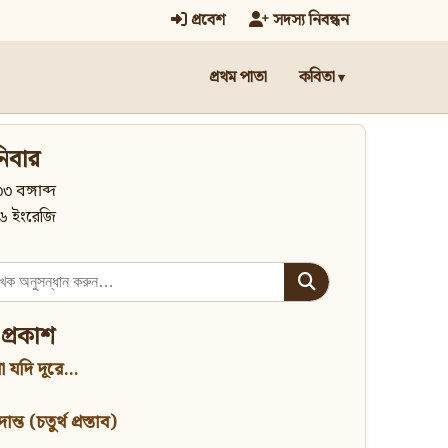
প্রবেশ
সদস্য নিবন্ধন
প্রথম পাতা
কবিতা
িবার
৩ বঙ্গাব্দ
৬ ইংরেজি
 প্রকাশ
 যদি দূরে...
্ত (চতুর্থ প্রস্তাব)