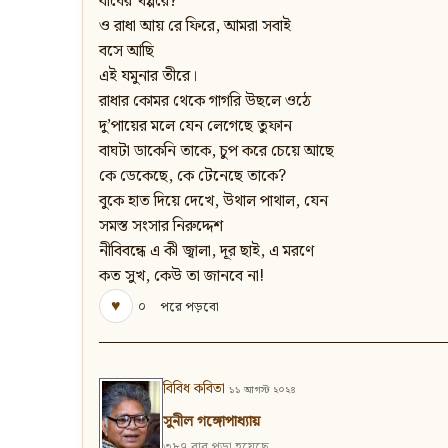
বাঘের খপ্পরে?
ও রাধা আয় রে ফিরে, আমরা সবাই
বসে আছি
এই যমুনার তীরে।
রাধার কোমর থেকে গাগরি উছলে ওঠে
দু’পায়ের মলে যেন লেগেছে তুফান
বাঘটা ডাকেনি তাকে, চুপ করে চেয়ে আছে
কে ডেকেছে, কে টেনেছে তাকে?
বুকে হাত দিয়ে দেখে, উথাল পাথাল, যেন
সমস্ত সংসার নিরুদ্দেশ
নীবিবন্ধে এ কী জ্বালা, দূর ছাই, এ মরণে
কত সুখ, কেউ তা জানবে না!
♥
০
পরে পড়বো
বিবিধ কবিতা
১১ আগস্ট ২০২৪
সুনীল গঙ্গোপাধ্যায়
৩৮৭ বার পড়া হয়েছে