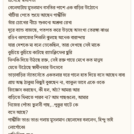
এসেছে স্বাধীনতা
বেলেঘাটায় মুসলমান বসতির পাশে এক বাড়ির উঠোনে
খাঁটিয়া পেতে শুয়ে আছেন গান্ধীজি
তাঁর চোখের নীচে শুকনো অশ্রুর রেখা
দূরে ব্যান্ড বাজছে, পতপত করে উড়ছে অসংখ্য তেরঙ্গা ঝাণ্ডা
রঙিন কাগজের শিকলি ঝুলছে অনেক বারান্দায়
যারা দেশকে মা বলে ডেকেছিল, তারা দেখছে সেই মাকে
কুচিয়ে কুচিয়ে কাটছে র‍্যাডক্লিফের ছুরি
ফিনকি দিয়ে উঠছে রক্ত, সেই রক্ত গায়ে মেখে কত মানুষ
মেতে উঠেছে স্বাধীনতার উৎসবে
ভাড়াবাড়ির স্যাঁতসেঁতে একতলার ঘরে গালে হাত দিয়ে বসে আছেন বাবা
প্রায় অন্ধ ঠাকুমা কিছুই বুঝছেন না, ব্যাকুল ভাবে একে ওকে
জিজ্ঞেস করছেন, কী হল, অ্যাঁ? আমরা আর
বাড়িতে ফিরতে পারব না? আম গাছগুলো, আমার
নিজের পোঁতা তুলসী গাছ,..পুকুর ঘাটে কে
বসে আছে?
গান্ধীজি ভাঙা ভাঙা গলায় মুসলমান ছেলেদের বললেন, হিন্দু ভাই
লোগোঁকো