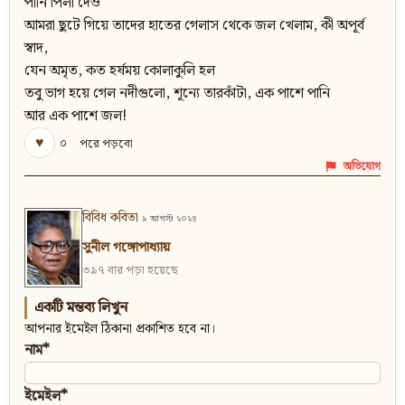
পানি পিলা দেও
আমরা ছুটে গিয়ে তাদের হাতের গেলাস থেকে জল খেলাম, কী অপূর্ব
স্বাদ,
যেন অমৃত, কত হর্ষময় কোলাকুলি হল
তবু ভাগ হয়ে গেল নদীগুলো, শূন্যে তারকাঁটা, এক পাশে পানি
আর এক পাশে জল!
♥
০
পরে পড়বো
অভিযোগ
বিবিধ কবিতা
৯ আগস্ট ২০২৪
সুনীল গঙ্গোপাধ্যায়
৩৯৭ বার পড়া হয়েছে
একটি মন্তব্য লিখুন
আপনার ইমেইল ঠিকানা প্রকাশিত হবে না।
নাম*
ইমেইল*