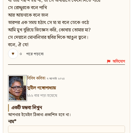
যা তার পছন্দ হয় না, তা সে অনায়াসে ফেলে দিতে পারে
সে রোদ্দুরকে বলে পাখি
আর আয়নাকে বলে জল
তারপর এক সময় হঠাৎ সে মা মা বলে ডেকে ওঠে
আমি মুখ ঘুরিয়ে জিজ্ঞেস করি, কোথায় তোমার মা?
সে দেয়ালে মোনালিসার ছবির দিকে আঙুল তুলে।
বলে, ঐ যে!
♥
০
পরে পড়বো
অভিযোগ
বিবিধ কবিতা
৭ আগস্ট ২০২৪
সুনীল গঙ্গোপাধ্যায়
২২৬ বার পড়া হয়েছে
একটি মন্তব্য লিখুন
আপনার ইমেইল ঠিকানা প্রকাশিত হবে না।
নাম*