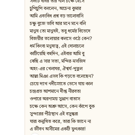
সম্রাট বাবর তাঁর নীল চক্ষে হেসে
চুপিচুপি বললেন, অচেনা কুমার
আমি এবংবিধ প্রশ্ন বড় ভালোবাসি
চক্ষু বুজে ভাবি আর মনে মনে বলি
মানুষ তো মানুষই, তবু ধর্মের বিভেদে
বিজয়ীর তলোয়ার ঝলসে ওঠে কেন?
ধর্ম কিংবা মনুষ্যত্ব, এই দোলাচলে
কাটিয়েছি বহুদিন, এইবার আমি বু
ঝেছি এ সার সত্য, মন্দির-মসজিদ
অহং-এর খেলাঘর, ঐশ্বর্য-পুতুল
আল্লা মিঞা এসব কি গড়তে বলেছেন?
চেয়ে দ্যাখ নদীস্রোতে ভেসে যায় কাল
চন্দ্ৰপ্ৰভ আশমানে দীপ্ত নীরবতা
ওপারে অরণ্যময় সুঘ্রাণ বাতাস
চক্ষে কেন অশ্রু আসে, কেন কাঁপে বুক
সুন্দরের পীঠস্থান এই বসুন্ধরা
যারা কলুষিত করে, তারা কি জানে না
এ জীবন অসীমের একটি ফুৎকার!