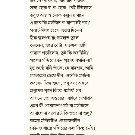
এই যে অযোধ্যা, আর রাম পরিবার
সত্য হোক বা না হোক, নেই ইতিহাসে
তবুও অজস্র লোক কল্পনায় মানে
এখানে কি মসজিদ না বানালেই নয়?
সম্রাট ঈষৎ হেসে অভয় দিলেন
ঠিক স্থলপদ্ম রং বামহাত তুলে
বললেন, ওরে বেটা, যতক্ষণ আমি
নামাজ পড়ছিলাম, তুই কি করছিলি?
পাশের মন্দিরে কেন পূজায় বসলি না?
মৃদু কণ্ঠে বলি তাঁকে, হে বাদশাহ, আমি
গোলামের চেয়ে দীন, গুস্তাকি মার্জনা
করবেন নিজ গুণে, তবু বলতে হবে
মানুষের পূজা কিংবা ধর্মচর্যা সব
আসলে তো অন্তরের। বাইরে দেখাবার
এমন কী প্রয়োজন? মঠ বা মসজিদে
আনাগোনা ব্যাপারটা কি ভড়ং না শুধু?
রামের মন্দিরটাও প্রয়োজনহীন
কোনও শাস্ত্রে মন্দিরের কথা কিচ্ছু নেই।