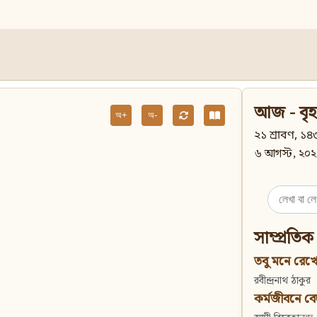
আজ - বৃহ
অ+
অ-
২১ শ্রাবণ, ১৪৩
৬ আগস্ট, ২০২
Search
for:
সাম্প্রতিক
তবু মনে রেখো
রবীন্দ্রনাথ ঠাকুর
কর্মজীবনে বেদান