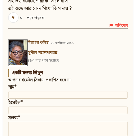
এই ওষ্ঠ বলেছে নীরাকে, ভালোবাসি–
এই ওষ্ঠে আর কোন মিথ্যে কি মানায় ?
♥
০
পরে পড়বো
অভিযোগ
বিরহের কবিতা
১১ অক্টোবর ২০২৩
সুনীল গঙ্গোপাধ্যায়
৪৯০ বার পড়া হয়েছে
একটি মন্তব্য লিখুন
আপনার ইমেইল ঠিকানা প্রকাশিত হবে না।
নাম*
ইমেইল*
মন্তব্য*