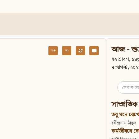
আজ - শুক
অ+
অ-
২২ শ্রাবণ, ১৪৩
৭ আগস্ট, ২০২
Search
for:
সাম্প্রতিক
তবু মনে রেখো
রবীন্দ্রনাথ ঠাকুর
কর্মজীবনে বেদান