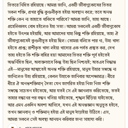
ভিতরে নিহিত রহিয়াছে। আমরা জানি, একটি জীবাণুকোষের ভিতর
সকল শক্তি, প্রখর বুদ্ধি কুণ্ডলীকৃত হইয়া অবস্থান করে; তবে অনন্ত
শক্তি কেন না তাহাতে থাকিতে পারিবে? আমরা জানি, তাহা আছে।
প্রহেলিকাবৎ বোধ হইলেও ইহা সত্য। আমরা সকলেই একটি জীবাণুকোষ
হইতে উৎপন্ন হইয়াছি, আর আমাদের যাহা কিছু শক্তি রহিয়াছে, তাহা ঐ
জীবাণুকোষেই কুণ্ডলীভূত হইয়া ছিল। তোমরা বলিতে পার না, উহা খাদ্য
হইতে প্রাপ্ত; রাশীকৃত খাদ্য লইয়া খাদ্যের এক পর্বত প্রস্তুত কর, দেখ
তাহা হইতে কি শক্তি বাহির হয়! আমাদের ভিতর শক্তি পূর্ব হইতেই
অন্তর্নিহিত ছিল, অব্যক্তভাবে কিন্তু উহা ছিল নিশ্চয়ই; অতএব সিদ্ধান্ত
এই—মানুষের আত্মাতেই অনন্ত শক্তি রহিয়াছে, মানুষ উহার সম্বন্ধে না
জানিলেও উহা রহিয়াছে, কেবল উহাকে জানিবার অপেক্ষামাত্র। ধীরে
ধীরে ঐ অনন্তশক্তিমান‍্ দৈত্য যেন জাগরিত হইয়া নিজ নিজ শক্তি
সম্বন্ধে সচেতন হইতেছে, আর যতই সে এই জ্ঞানলাভ করিতেছে, ততই
তাহার বন্ধনের পর বন্ধন খসিয়া যাইতেছে, শৃঙ্খল ছিঁড়িয়া যাইতেছে,
আর এমন একদিন অবশ্য আসিবে, যখন এই অনন্তজ্ঞান অনুভূত হইবে,
তখন জ্ঞানবান্ ও শক্তিমান‍্ হইয়া এই মানুষ দাঁড়াইয়া উঠিবে। এস,
আমরা সকলে সেই অবস্থা আনয়ন করিবার জন্য সাহায্য করি।