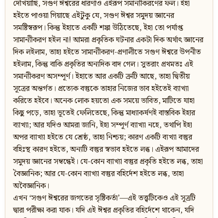
দেখিয়াছি, সগুণ ঈশ্বরের ধারণাও এইরূপ সমান্যীকরণের ফল। ইহা
হইতে পাওয়া গিয়াছে এইটুকু যে, সগুণ ঈশ্বর সমুদয় জ্ঞানের
সমষ্টিস্বরূপ। কিন্তু ইহাতে একটি শঙ্কা উঠিতেছে, ইহা তো পর্যাপ্ত
সামান্যীকরণ হইল না! আমরা প্রকৃতিক ঘটনার একটা দিক অর্থাৎ জ্ঞানের
দিক লইলাম, তাহা হইতে সামান্যীকরণ-প্রণালীতে সগুণ ঈশ্বরে উপনীত
হইলাম, কিন্তু বাকি প্রকৃতির অন্যদিক বাদ গেল। সুতরাং প্রথমতঃ এই
সমান্যীকরণ অসম্পূর্ণ। ইহাতে আর একটি ত্রুটি আছে, তাহা দ্বিতীয়
সূত্রের অন্তর্গত। প্রত্যেক বস্তুকে তাহার নিজের ভাব হইতেই ব্যাখ্যা
করিতে হইবে। অনেক লোক হয়তো এক সময়ে ভাবিত, মাটিতে যাহা
কিছু পড়ে, তাহা ভূতেই ফেলিতেছে, কিন্তু মাধ্যাকর্ষণই বাস্তবিক ইহার
ব্যাখ্যা; আর যদিও আমরা জানি, ইহা সম্পূর্ণ ব্যাখ্যা নহে, তথাপি ইহা
অপর ব্যাখ্যা হইতে যে শ্রেষ্ঠ, তাহা নিশ্চয়; কারণ একটি ব্যখ্যা বস্তুর
বহিঃস্থ কারণ হইতে, অন্যটি বস্তুর স্বভাব হইতে লব্ধ। এইরূপ আমাদের
সমুদয় জ্ঞানের সম্বন্ধেই। যে-কোন ব্যাখ্যা বস্তুর প্রকৃতি হইতে লব্ধ, তাহা
বৈজ্ঞানিক; আর যে-কোন ব্যাখ্যা বস্তুর বহির্দেশ হইতে লব্ধ, তাহা
অবৈজ্ঞানিক।
এখন ‘সগুণ ঈশ্বরের জগতের সৃষ্টিকর্তা’—এই তত্ত্বটিকেও এই সূত্রটি
দ্বারা পরীক্ষা করা যাক। যদি এই ঈশ্বর প্রকৃতির বহির্দেশে থাকেন, যদি