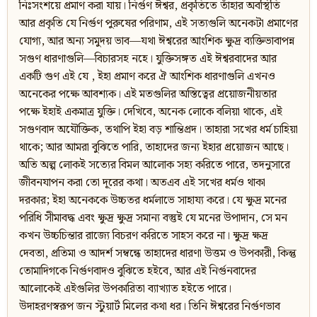
নিঃসংশয়ে প্রমাণ করা যায়। নির্গুণ ঈশ্বর, প্রকৃতিতে তাঁহার অবস্থিতি
আর প্রকৃতি যে নির্গুণ পুরুষের পরিণাম, এই সত্যগুলি অনেকটা প্রমাণের
যোগ্য, আর অন্য সমুদয় ভাব—যথা ঈশ্বরের আংশিক ক্ষুদ্র ব্যক্তিভাবাপন্ন
সগুণ ধারণাগুলি—বিচারসহ নহে। যুক্তিসঙ্গত এই ঈশ্বরবাদের আর
একটি গুণ এই যে , ইহা প্রমাণ করে ঐ আংশিক ধারণাগুলি এখনও
অনেকের পক্ষে আবশ্যক। এই মতগুলির অস্তিত্বের প্রয়োজনীয়তার
পক্ষে ইহাই একমাত্র যুক্তি। দেখিবে, অনেক লোকে বলিয়া থাকে, এই
সগুণবাদ অযৌক্তিক, তথাপি ইহা বড় শান্তিপ্রদ। তাহারা সখের ধর্ম চাহিয়া
থাকে; আর আমরা বুঝিতে পারি, তাহাদের জন্য ইহার প্রয়োজন আছে।
অতি অল্প লোকই সত্যের বিমল আলোক সহ্য করিতে পারে, তদনুসারে
জীবনযাপন করা তো দূরের কথা। অতএব এই সখের ধর্মও থাকা
দরকার; ইহা অনেককে উচ্চতর ধর্মলাভে সাহায্য করে। যে ক্ষুদ্র মনের
পরিধি সীমাবদ্ধ এবং ক্ষুদ্র ক্ষুদ্র সমান্য বস্তুই যে মনের উপাদান, সে মন
কখন উচ্চচিন্তার রাজ্যে বিচরণ করিতে সাহস করে না। ক্ষুদ্র ক্ষদ্র
দেবতা, প্রতিমা ও আদর্শ সম্বন্ধে তাহাদের ধারণা উত্তম ও উপকারী, কিন্তু
তোমাদিগকে নির্গুণবাদও বুঝিতে হইবে, আর এই নির্গুনবাদের
আলোকেই এইগুলির উপকারিতা ব্যাখ্যাত হইতে পারে।
উদাহরণস্বরূপ জন স্টুয়ার্ট মিলের কথা ধর। তিনি ঈশ্বরের নির্গুণভাব