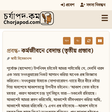
প্রবেশ
সদস্য নিবন্ধন
☰
অ+
অ-
প্রবন্ধ
- কর্মজীবনে বেদান্ত (তৃতীয় প্রস্তাব)
স্বামী বিবেকানন্দ
পূর্বোক্ত (ছান্দোগ্য) উপনিষদ‍্ হইতেই আমরা পাইতেছি যে, দেবর্ষি নারদ
এক সময় সনৎকুমারের নিকট আগমন করিয়া অনেক প্রশ্ন জিজ্ঞাসা
করিলেন। সনৎকুমার তাঁহাকে সোপানারোহণ-ন্যায়ে ধীরে ধীরে লইয়া
গিয়া অবশেষে আকাশতত্ত্বে উপনীত হইলেন। ‘আকাশ তেজ হইতে
মহত্তর , কারণ আকাশে চন্দ্র সূর্য বিদ্যুৎ তারা—সকলেই রহিয়াছে।
আকাশেই আমরা শ্রবণ করিতেছি, আকাশেই জীবনধারণ করিয়া আছি,
আকাশেই আমরা মরিতেছি।’১ এখন প্রশ্ন হইতেছে—আকাশ হইতে