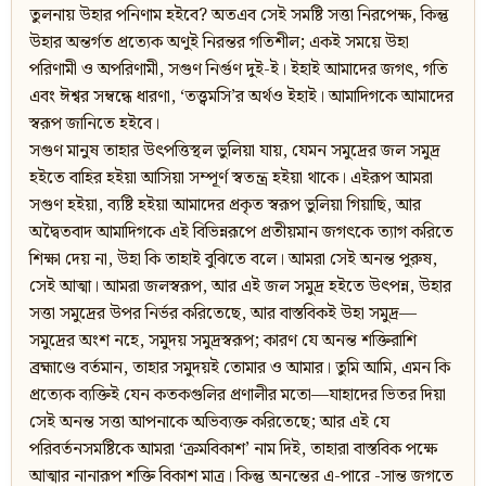
তুলনায় উহার পনিণাম হইবে? অতএব সেই সমষ্টি সত্তা নিরপেক্ষ, কিন্তু
উহার অন্তর্গত প্রত্যেক অণুই নিরন্তর গতিশীল; একই সময়ে উহা
পরিণামী ও অপরিণামী, সগুণ নির্গুণ দুই-ই। ইহাই আমাদের জগৎ, গতি
এবং ঈশ্বর সম্বন্ধে ধারণা, ‘তত্ত্বমসি’র অর্থও ইহাই। আমাদিগকে আমাদের
স্বরূপ জানিতে হইবে।
সগুণ মানুষ তাহার উৎপত্তিস্থল ভুলিয়া যায়, যেমন সমুদ্রের জল সমুদ্র
হইতে বাহির হইয়া আসিয়া সম্পূর্ণ স্বতন্ত্র হইয়া থাকে। এইরূপ আমরা
সগুণ হইয়া, ব্যষ্টি হইয়া আমাদের প্রকৃত স্বরূপ ভুলিয়া গিয়াছি, আর
অদ্বৈতবাদ আমাদিগকে এই বিভিন্নরূপে প্রতীয়মান জগৎকে ত্যাগ করিতে
শিক্ষা দেয় না, উহা কি তাহাই বুঝিতে বলে। আমরা সেই অনন্ত পুরুষ,
সেই আত্মা। আমরা জলস্বরূপ, আর এই জল সমুদ্র হইতে উৎপন্ন, উহার
সত্তা সমুদ্রের উপর নির্ভর করিতেছে, আর বাস্তবিকই উহা সমুদ্র—
সমুদ্রের অংশ নহে, সমুদয় সমুদ্রস্বরূপ; কারণ যে অনন্ত শক্তিরাশি
ব্রহ্মাণ্ডে বর্তমান, তাহার সমুদয়ই তোমার ও আমার। তুমি আমি, এমন কি
প্রত্যেক ব্যক্তিই যেন কতকগুলির প্রণালীর মতো—যাহাদের ভিতর দিয়া
সেই অনন্ত সত্তা আপনাকে অভিব্যক্ত করিতেছে; আর এই যে
পরিবর্তনসমষ্টিকে আমরা ‘ক্রমবিকাশ’ নাম দিই, তাহারা বাস্তবিক পক্ষে
আত্মার নানারূপ শক্তি বিকাশ মাত্র। কিন্তু অনন্তের এ-পারে -সান্ত জগতে