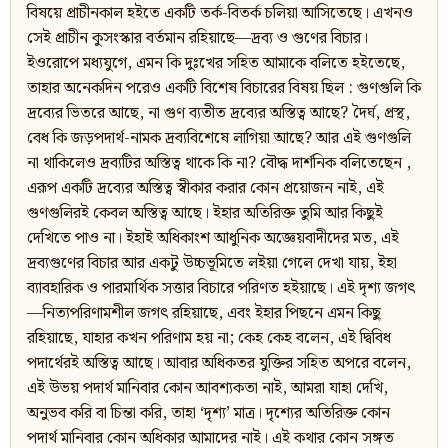
বিষয়ে প্রাচীনকাল হইতে একটি তর্ক-বিতর্ক চলিয়া আসিতেছে। এখনও
সেই প্রাচীন কুসংস্কার বর্তমান রহিয়াছে—দ্রব্য ও গুণের বিচার।
ইওরোপে মধ্যযুগে, এমন কি দুঃখের সহিত আমাকে বলিতে হইতেছে,
তাহার অনেকদিন পরেও একটি বিশেষ বিচারের বিষয় ছিল : গুণগুলি কি
দ্রব্যের ভিতরে আছে, না গুণ ব্যতীত দ্রব্যের অস্তিত্ব আছে? দৈর্ঘ, প্রস্থ,
বেধ কি জড়পদার্থ-নামক দ্রব্যবিশেষে লাগিয়া আছে? আর এই গুণগুলি
না থাকিলেও দ্রব্যটির অস্তিত্ব থাকে কি না? বৌদ্ধ দার্শনিক বলিতেছেন ,
এরূপ একটি দ্রব্যের অস্তিত্ব স্বীকার করার কোন প্রয়োজন নাই, এই
গুণগুলিরই কেবল অস্তিত্ব আছে। ইহার অতিরিক্ত তুমি আর কিছুই
দেখিতে পাও না। ইহাই অধিকাংশ আধুনিক অজ্ঞেয়বাদীদের মত, এই
দ্রব্যগুণের বিচার আর একটু উচ্চভূমিতে লইয়া গেলে দেখা যায়, ইহা
ব্যাবহারিক ও পারমার্থিক সত্তার বিচারে পরিণত হইয়াছে। এই দৃশ্য জগৎ
—নিত্যপরিণামশীল জগৎ রহিয়াছে, এবং ইহার পিছনে এমন কিছু
রহিয়াছে, যাহার কখন পরিণাম হয় না; কেহ কেহ বলেন, এই দ্বিবিধ
পদার্থেরই অস্তিত্ব আছে। আবার অধিকতর যুক্তির সহিত অপরে বলেন,
এই উভয় পদার্থ মানিবার কোন আবশ্যকতা নাই, আমরা যাহা দেখি,
অনুভব করি বা চিন্তা করি, তাহা ‘দৃশ্য’ মাত্র। দৃশ্যের অতিরিক্ত কোন
পদার্থ মানিবার কোন অধিকার আমাদের নাই। এই কথার কোন সঙ্গত