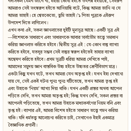
নদীসকল যেমন জানে না, ইহারা কোথা হইতে উৎপন্ন হইয়াছে, সেইরূপ
আমরাও সেই সৎস্বরূপ হইতে আসিয়াছি বটে, কিন্তু আমরা জানি না যে
আমরা তাহাই। হে শ্বেতকেতো, তুমি তাহাই।’১ পিতা পুত্রকে এইরূপ
উপদেশ দিতে লাগিলেন।
এখন কথা এই, সকল জ্ঞানলাভের দুইটি মূলসূত্র আছে। একটি সূত্র এই
—বিশেষকে সাধারণে এবং সাধারণকে আবার সার্বভৌম তত্ত্বে সমাধান
করিয়া জ্ঞানলাভ করিতে হইবে। দ্বিতীয় সূত্র এই : যে-কোন বস্তু ব্যাখ্যা
করিতে হইবে, যতদূর সম্ভব সেই বস্তুর স্বরূপ হইতেই তাহার ব্যাখ্যা
অন্বেষণ করিতে হইবে। প্রথম সূত্রটি ধরিয়া আমরা দেখিতে পাই,
আমাদের সমুদয় জ্ঞান বাস্তবিক উচ্চ হইতে উচ্চতর শ্রেণীবিভাগ মাত্র।
একটা কিছু যখন ঘটে, তখন আমরা যেন অতৃপ্ত হই। যখন ইহা দেখানো
যায় যে, সেই একই ঘটনা পুনঃ পুনঃ ঘটিতেছে, তখন আমরা তৃপ্ত হই
এবং উহাকে ‘নিয়ম’ আখ্যা দিয়া থাকি। যখন একটি প্রস্তর অথবা আপেল
পড়িতে দেখি, তখন আমরা অতৃপ্ত হই; কিন্তু যখন দেখি, সকল প্রস্তর বা
আপেলই পড়িতেছে, তখন আমরা উহাকে মাধ্যাকর্ষণের নিয়ম বলি এবং
তৃপ্ত হই। ব্যাপার এই, আমরা বিশেষ হইতে সাধারণ তত্ত্বে গমন করিয়া
থাকি। যদি ধর্মতত্ত্ব আলোচনা করিতে চাই, সেখানেও ইহাই একমাত্র
বৈজ্ঞানিক প্রণালী।