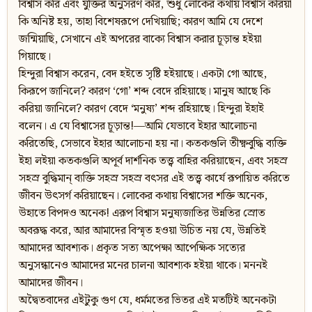
বিশ্বাস করি এবং যুক্তির অনুসরণ করি, শুধু লোকের কথায় বিশ্বাস করিয়া
কি অনিষ্ট হয়, তাহা বিশেষরূপে দেখিয়াছি; কারণ আমি যে দেশে
জন্মিয়াছি, সেখানে এই অপরের বাক্যে বিশ্বাস করার চূড়ান্ত হইয়া
গিয়াছে।
হিন্দুরা বিশ্বাস করেন, বেদ হইতে সৃষ্টি হইয়াছে। একটা গো আছে,
কিরূপে জানিলে? কারণ ‘গো’ শব্দ বেদে রহিয়াছে। মানুষ আছে কি
করিয়া জানিলে? কারণ বেদে ‘মনুষ্য’ শব্দ রহিয়াছে। হিন্দুরা ইহাই
বলেন। এ যে বিশ্বাসের চূড়ান্ত!—আমি যেভাবে ইহার আলোচনা
করিতেছি, সেভাবে ইহার আলোচনা হয় না। কতকগুলি তীক্ষ্ণবুদ্ধি ব্যক্তি
ইহা লইয়া কতকগুলি অপূর্ব দার্শনিক তত্ত্ব বাহির করিয়াছেন, এবং সহস্র
সহস্র বুদ্ধিমান‍্ ব্যক্তি সহস্র সহস্র বৎসর এই তত্ত্ব কার্যে রূপায়িত করিতে
জীবন উৎসর্গ করিয়াছেন। লোকের কথায় বিশ্বাসের শক্তি অনেক,
উহাতে বিপদও অনেক! এরূপ বিশ্বাস মনুষ্যজাতির উন্নতির স্রোত
অবরূদ্ধ করে, আর আমাদের বিস্মৃত হওয়া উচিত নয় যে, উন্নতিই
আমাদের আবশ্যক। প্রকৃত সত্য অপেক্ষা আপেক্ষিক সত্যের
অনুসন্ধানেও আমাদের মনের চালনা আবশ্যক হইয়া থাকে। মননই
আমাদের জীবন।
অদ্বৈতবাদের এইটুকু গুণ যে, ধর্মমতের ভিতর এই মতটিই অনেকটা