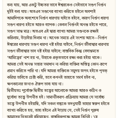
বলা যায়, আর একটু উচ্চতর ভাবে ঈশ্বরকেও সেইভাবে সগুণ নির্গুন
দুইই বলা যায়। অতএব সগুণের ব্যাখ্যা করিতে হইলে অবশ্যই
আমাদিগকে অবশেষে নির্গুণ ধারণায় যাইতে হইবে, কারণ নির্গুণ ধারণা
সগুণ ধারণা হইতে আরও ব্যাপক। কেবল নির্গুনই অনন্ত হইতে পারে,
সগুণ সান্ত মাত্র। অতএব এই দ্বারা ব্যাখ্যা আমরা সগুনকে রক্ষাই
করিলাম, উড়াইয়া দিলাম না। অনেক সময়ে এই সংশয় আসে—নির্গুণ
ঈশ্বরের ধারণায় সগুণ ধারণা নষ্ট হইয়া যাইবে, নির্গুণ জীবাত্মার ধারণায়
সগুণ জীবাত্মার ভাব নষ্ট হইয়া যাইবে; বাস্তবিক কিন্তু বেদান্তমতে
‘আমিত্বের’ নাশ হয় না, উহাকে প্রকৃতভাবে রক্ষা করা হইয়া থাকে।
আমরা সেই অনন্ত সত্তার সমাধান না করিয়া ব্যক্তির অস্তিত্ব কোন-রূপে
প্রমান করিতে পারি না। যদি আমরা ব্যক্তিকে সমুদয় জগৎ হইতে পৃথক্
করিয়া ভাবিতে চেষ্টা করি, তবে কখনই তাহাতে সমর্থ হইব না,
ক্ষণকালের জন্যও ঐরূপ ভাবা যায় না।
দ্বিতীয়তঃ পূর্বোক্ত দ্বিতীয় তত্ত্বের আলোকে আমরা আরও কঠিন ও
দুর্বোধ্য তত্ত্বে উপনীত হই। সামান্যীকরণ-প্রক্রিয়ায় আমরা যে সর্বোচ্চ
তত্ত্বে উপনীত হইয়াছি, যদি সকল বস্তুকে তদনুযায়ী তাহার স্বরূপ হইতে
ব্যাখ্যা করিতে হয়, তাহা হইলে এই দাঁড়ায় যে, সেই নির্গুণ পুরুষ
আমাদের ভিতরেই রহিয়াছেন, বাস্তবিকপক্ষে আমরা তিনিই। ‘হে