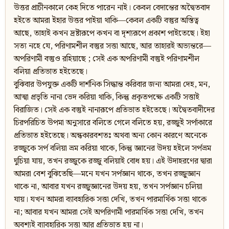
উত্তর প্রাচীনকালে কেহ দিতে পারেন নাই। কেবল বেদান্তের অদ্বৈতবাদ
হইতে আমরা ইহার উত্তর পাইয়া থাকি—কেবল একটি বস্তুর অস্তিত্ব
আছে, তাহাই কখন দ্রষ্টারূপে কখন বা দৃশ্যরূপে প্রকাশ পাইতেছে। ইহা
সত্য নহে যে, পরিণামশীল বস্তুর সত্তা আছে, আর তাহারই অভ্যন্তরে—
অপরিণামী বস্তুও রহিয়াছে ; সেই এক অপরিণামী বস্তুই পরিণামশীল
বলিয়া প্রতিভাত হইতেছে।
বুঝিবার উপযুক্ত একটি দার্শনিক সিদ্ধান্ত করিবার জন্য আমরা দেহ, মন,
আত্মা প্রভৃতি নানা ভেদ করিয়া থাকি, কিন্তু প্রকৃতপক্ষে একটি সত্তাই
বিরাজিত। সেই এক বস্তুই নানারূপে প্রতিভাত হইতেছে। অদ্বৈতবাদীদের
চিরপরিচিত উপমা অনুসারে বলিতে গেলে বলিতে হয়, রজ্জুই সর্পাকারে
প্রতিভাত হইতেছে। অন্ধকারবশতঃ অথবা অন্য কোন কারণে অনেকে
রজ্জুকে সর্প বলিয়া ভ্রম করিয়া থাকে, কিন্তু জ্ঞানের উদয় হইলে সর্পভ্রম
ঘুচিয়া যায়, তখন রজ্জুকে রজ্জু বলিয়াই বোধ হয়। এই উদাহরণের দ্বারা
আমরা বেশ বুঝিতেছি—মনে যখন সর্পজ্ঞান থাকে, তখন রজ্জুজ্ঞান
থাকে না, আবার যখন রজ্জুজ্ঞানের উদয় হয়, তখন সর্পজ্ঞান চলিয়া
যায়। যখন আমরা ব্যাবহারিক সত্তা দেখি, তখন পারমার্থিক সত্তা থাকে
না; আবার যখন আমরা সেই অপরিণামী পারমার্থিক সত্তা দেখি, তখন
অবশ্যই ব্যাবহারিক সত্তা আর প্রতিভাত হয় না।