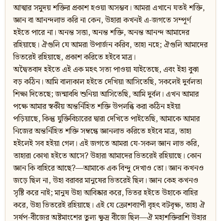
আত্মার সমুদয় শক্তির প্রকাশ হওয়া অসম্ভব। আমরা এখানে যতই শক্তি,
জ্ঞান বা আনন্দলাভ করি না কেন, উহারা কখনই এ-জগতে সম্পূর্ণ
হইতে পারে না। অনন্ত সত্তা, অনন্ত শক্তি, অনন্ত আনন্দ আমাদের
রহিয়াছে। ঐগুলি যে আমরা উপার্জন করিব, তাহা নহে; ঐগুলি আমাদের
ভিতরেই রহিয়াছে, প্রকাশ করিতে হইবে মাত্র।
অদ্বৈতবাদ হইতে এই এক মহৎ সত্য পাওয়া যাইতেছে, এবং ইহা বুঝা
বড় কঠিন। আমি বাল্যকাল হইতে দেখিয়া আসিতেছি, সকলেই দুর্বলতা
শিক্ষা দিতেছে; জন্মাবধি শুনিয়া আসিতেছি, আমি দুর্বল। এখন আমার
পক্ষে আমার স্বকীয় অন্তর্নিহিত শক্তি উপলব্ধি করা কঠিন হইয়া
পড়িয়াছে, কিন্তু যুক্তিবিচারের দ্বারা দেখিতে পাইতেছি, আমাকে আমার
নিজের অন্তর্নিহিত শক্তি সম্বন্ধে জ্ঞানলাভ করিতে হইবে মাত্র, তাহা
হইলেই সব হইয়া গেল। এই জগতে আমরা যে-সকল জ্ঞান লাভ করি,
তাহারা কোথা হইতে আসে? উহারা আমাদের ভিতরেই রহিয়াছে। কোন
জ্ঞান কি বাহিরে আছে?—আমাকে এক বিন্দু দেখাও তো। জ্ঞান কখনও
জড়ে ছিল না, উহা বরাবর মানুষের ভিতরেই ছিল। জ্ঞান কেহ কখনও
সৃষ্টি করে নাই; মানুষ উহা আবিষ্কার করে, ভিতর হইতে উহাকে বাহির
করে, উহা ভিতরেই রহিয়াছে। এই যে ক্রোশব্যাপী বৃহৎ বটবৃক্ষ, তাহা ঐ
সর্ষপ-বীজের অষ্টমাংশের তুল্য ক্ষুদ্র বীজে ছিল—ঐ মহাশক্তিরাশি উহার