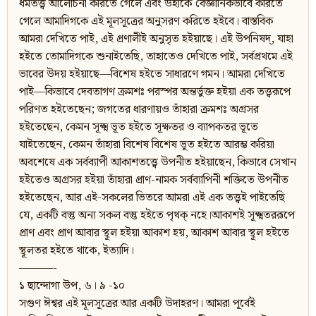
ধর্মতত্ত্ব আলোচনা করিতে গেলে এবং উহাকে বৈজ্ঞানিকভাবে করিতে
গেলে আমাদিগকে এই মূলসূত্রের অনুসরণ করিতে হইবে। বাস্তবিক
আমরা দেখিতে পাই, এই প্রণালীই অনুসৃত হইয়াছে। এই উপনিষদ‍্, যাহা
হইতে তোমাদিগকে শুনাইতেছি, তাহাতেও দেখিতে পাই, সর্বপ্রথমে এই
ভাবের উদয় হইয়াছে—বিশেষ হইতে সাধারণে গমন। আমরা দেখিতে
পাই—কিভাবে দেবতাগণ ক্রমশঃ পরস্পর অন্তর্ভুক্ত হইয়া এক তত্ত্বরূপে
পরিণত হইতেছেন; জগতের ধারণায়ও তাঁহারা ক্রমশঃ অগ্রসর
হইতেছেন, কেমন সূক্ষ্ম ভূত হইতে সূক্ষতর ও ব্যাপকতর ভূতে
যাইতেছেন, কেমন তাঁহারা বিশেষ বিশেষ ভূত হইতে আরম্ভ করিয়া
অবশেষে এক সর্বব্যাপী আকাশতত্ত্বে উপনীত হইয়াছেন, কিভাবে সেখান
হইতেও অগ্রসর হইয়া তাঁহারা প্রাণ-নামক সর্বব্যাপিনী শক্তিতে উপনীত
হইতেছেন, আর এই-সকলের ভিতরে আমরা এই এক তত্ত্বই পাইতেছি
যে, একটি বস্তু অন্য সকল বস্তু হইতে পৃথক্ নহে।আকাশই সূক্ষ্মতররূপে
প্রাণ এবং প্রাণ আবার স্থূল হইয়া আকাশ হয়, আকাশ আবার স্থূল হইতে
স্থূলতর হইতে থাকে, ইত্যাদি।
———-
১ ছান্দোগ্য উপ, ৬। ৯ -১০
সগুণ ঈশ্বর এই মূলসূত্রের আর একটি উদাহরণ। আমরা পূর্বেই