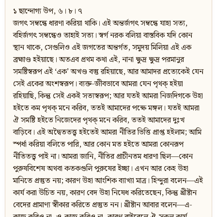
১ ছান্দোগ্য উপ, ৬। ৮। ৭
জগৎ সম্বন্ধে ধারণা করিয়া থাকি। এই অন্তর্জগৎ সম্বন্ধে যাহা সত্য,
বহির্জগৎ সম্বন্ধেও তাহাই সত্য। স্বর্গ নরক বলিয়া বাস্তবিক যদি কোন
স্থান থাকে, সেগুলিও এই জগতের অন্তর্গত, সমুদয় মিলিয়া এই এক
ব্রহ্মাণ্ড হইয়াছে। অতএব প্রথম কথা এই, নানা ক্ষুদ্র ক্ষুদ্র পরমানুর
সমষ্টিস্বরূপ এই ‘এক’ অখণ্ড বস্তু রহিয়াছে, আর আমাদর প্রত্যেকেই যেন
সেই একের অংশস্বরূপ। ব্যক্ত-জীবভাবে আমরা যেন পৃথক্ হইয়া
রহিয়াছি, কিন্তু সেই একই সত্যস্বরূপ; আর যতই আমরা নিজদিগকে উহা
হইতে কম পৃথক‍্ মনে করিব, ততই আমাদের পক্ষে মঙ্গল। যতই আমরা
ঐ সমষ্টি হইতে নিজেদের পৃথক‍্ মনে করিব, ততই আমাদের দুঃখ
বাড়িবে। এই অদ্বৈততত্ত্ব হইতেই আমরা নীতির ভিত্তি প্রাপ্ত হইলাম; আমি
স্পর্ধা করিয়া বলিতে পারি, আর কোন মত হইতে আমরা কোনরূপ
নীতিতত্ত্ব পাই না। আমরা জানি, নীতির প্রাচীনতম ধারণা ছিল—কোন
পুরুষবিশেষ অথবা কতকগুলি পুরুষের ইচ্ছা। এখন আর কেহ উহা
মানিতে প্রস্তুত নয়; কারণ উহা আংশিক ব্যাখ্যা মাত্র। হিন্দুরা বলেন—এই
কার্য করা উচিত নয়, কারণ বেদ উহা নিষেধ করিতেছেন, কিন্তু খ্রীষ্টান
বেদের প্রামাণ্য স্বীকার করিতে প্রস্তুত নন। খ্রীষ্টান আবার বলেন—এ-