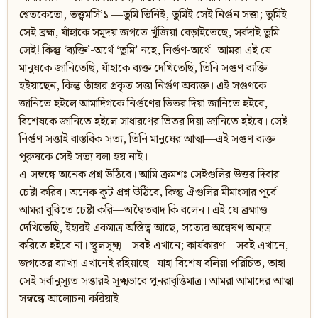
শ্বেতকেতো, তত্ত্বমসি’১ —তুমি তিনিই, তুমিই সেই নির্গুন সত্তা; তুমিই
সেই ব্রহ্ম, যাঁহাকে সমুদয় জগতে খুঁজিয়া বেড়াইতেছে, সর্বদাই তুমি
সেই! কিন্তু ‘ব্যক্তি’-অর্থে ‘তুমি’ নহে, নির্গুণ-অর্থে। আমরা এই যে
মানুষকে জানিতেছি, যাঁহাকে ব্যক্ত দেখিতেছি, তিনি সগুণ ব্যক্তি
হইয়াছেন, কিন্তু তাঁহার প্রকৃত সত্তা নির্গুণ অব্যক্ত। এই সগুণকে
জানিতে হইলে আমাদিগকে নির্গুণের ভিতর দিয়া জানিতে হইবে,
বিশেষকে জানিতে হইলে সাধারণের ভিতর দিয়া জানিতে হইবে। সেই
নির্গুণ সত্তাই বাস্তবিক সত্য, তিনি মানুষের আত্মা—এই সগুণ ব্যক্ত
পুরুষকে সেই সত্য বলা হয় নাই।
এ-সম্বন্ধে অনেক প্রশ্ন উঠিবে। আমি ক্রমশঃ সেইগুলির উত্তর দিবার
চেষ্টা করিব। অনেক কূট প্রশ্ন উঠিবে, কিন্তু ঐগুলির মীমাংসার পূর্বে
আমরা বুঝিতে চেষ্টা করি—অদ্বৈতবাদ কি বলেন। এই যে ব্রহ্মাণ্ড
দেখিতেছি, ইহারই একমাত্র অস্তিত্ব আছে, সত্যের অন্বেষণ অন্যত্র
করিতে হইবে না। স্থূলসূক্ষ্ম—সবই এখানে; কার্যকারণ—সবই এখানে,
জগতের ব্যাখ্যা এখানেই রহিয়াছে। যাহা বিশেষ বলিয়া পরিচিত, তাহা
সেই সর্বানুস্যূত সত্তারই সূক্ষ্মভাবে পুনরাবৃত্তিমাত্র। আমরা আমাদের আত্মা
সম্বন্ধে আলোচনা করিয়াই
———-