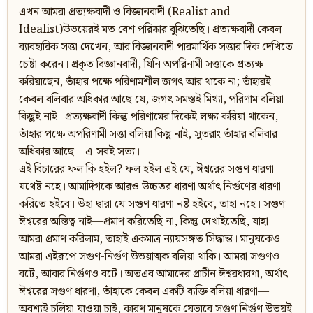
এখন আমরা প্রত্যক্ষবাদী ও বিজ্ঞানবাদী (Realist and
Idealist)উভয়েরই মত বেশ পরিষ্কার বুঝিতেছি। প্রত্যক্ষবাদী কেবল
ব্যাবহারিক সত্তা দেখেন, আর বিজ্ঞানবাদী পারমার্থিক সত্তার দিক দেখিতে
চেষ্টা করেন। প্রকৃত বিজ্ঞানবাদী, যিনি অপরিনামী সত্তাকে প্রত্যক্ষ
করিয়াছেন, তাঁহার পক্ষে পরিণামশীল জগৎ আর থাকে না; তাঁহারই
কেবল বলিবার অধিকার আছে যে, জগৎ সমস্তই মিথ্যা, পরিণাম বলিয়া
কিছুই নাই। প্রত্যক্ষবাদী কিন্তু পরিণামের দিকেই লক্ষ্য করিয়া থাকেন,
তাঁহার পক্ষে অপরিণামী সত্তা বলিয়া কিছু নাই, সুতরাং তাঁহার বলিবার
অধিকার আছে—এ-সবই সত্য।
এই বিচারের ফল কি হইল? ফল হইল এই যে, ঈশ্বরের সগুণ ধারণা
যথেষ্ট নহে। আমাদিগকে আরও উচ্চতর ধারণা অর্থাৎ নির্গুণের ধারণা
করিতে হইবে। উহা দ্বারা যে সগুণ ধারণা নষ্ট হইবে, তাহা নহে। সগুণ
ঈশ্বরের অস্তিত্ব নাই—প্রমাণ করিতেছি না, কিন্তু দেখাইতেছি, যাহা
আমরা প্রমাণ করিলাম, তাহাই একমাত্র ন্যায়সঙ্গত সিদ্ধান্ত। মানুষকেও
আমরা এইরূপে সগুণ-নির্গুণ উভয়াত্মক বলিয়া থাকি। আমরা সগুণও
বটে, আবার নির্গুণও বটে। অতএব আমাদের প্রাচীন ঈশ্বরধারণা, অর্থাৎ
ঈশ্বরের সগুণ ধারণা, তাঁহাকে কেবল একটি ব্যক্তি বলিয়া ধারণা—
অবশ্যই চলিয়া যাওয়া চাই, কারণ মানুষকে যেভাবে সগুণ নির্গুণ উভয়ই