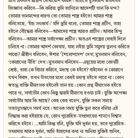
প্রতি একজন খ্রীষ্টান দোষারোপ করিল। তাহাতে মুসলমান স্বভাবতই
জিজ্ঞাসা করিবে—কি করিয়া তুমি জানিলে আদেশটি ভাল কি মন্দ?
তোমার ভালমন্দের ধারণা তো তোমার শাস্ত্র হইতে! আমার শাস্ত্র
বলিতেছে, ‘ইহা সৎকার্য।’ যদি তুমি বলো, তোমার শাস্ত্র প্রচীন, তাহা
হইলে বৌদ্ধেরা বলিবেন—আমাদের শাস্ত্র আরও প্রাচীন। আবার হিন্দু
বলিবেন—আমার শাস্ত্র সর্বাপেক্ষা প্রাচীন। অতএব শাস্ত্রের দোহাই দিলে
চলিবে না। তোমার আদর্শ কোথায়, যাহা লইয়া তুমি সমুদয় তুলনা করিতে
পারো? খ্রীষ্টান বলিবেন, ঈশার ‘শৈলোপদেশ’ দেখ; মুসলমান বলিবেন,
‘কোরানের নীতি’ দেখ। মুসলমান বলিবেন—এদুয়ের মধ্যে কোনটি
শ্রেষ্ঠ, তাহা কে বিচার করিবে, মধ্যস্থ কে হইবে? বাইবেল ও কোরানে
যখন বিবাদ, তখন উভযের মধ্যে কেহই মধ্যস্থ হইতে পারে না। কোন
স্বতন্ত্র ব্যক্তি মীমাংসক হইলেই ভাল হয়। কোন গ্রন্থ মীমাংসক হইতে
পারে না, সার্বভৌম কোন-কিছু দ্বারাই মীমাংসা হওয়া চাই। যুক্তি অপেক্ষা
সার্বভৌম আর কি আছে? কেহ কেহ বলেন, যুক্তি সকল সময়ে
সত্যানুসন্ধানে সমর্থ নহে। অনেক সময় যুক্তি ভুল করে বলিয়া এই
সিদ্ধান্ত করা হইয়াছে যে, কোন পুরোহিত-সম্প্রদায়ের শাসনে বিশ্বাস
করিতে হইবে। …আমি কিন্তু বলি, যুক্তি যদি দুর্বল হয়, তবে পুরোহিত-
সম্প্রদায় আরও দুর্বল, আমি তাঁহাদের কথা না শুনিয়া যুক্তিই শুনিব,