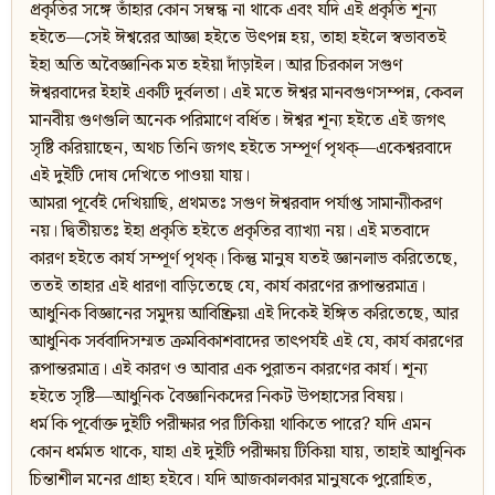
প্রকৃতির সঙ্গে তাঁহার কোন সম্বন্ধ না থাকে এবং যদি এই প্রকৃতি শূন্য
হইতে—সেই ঈশ্বরের আজ্ঞা হইতে উৎপন্ন হয়, তাহা হইলে স্বভাবতই
ইহা অতি অবৈজ্ঞানিক মত হইয়া দাঁড়াইল। আর চিরকাল সগুণ
ঈশ্বরবাদের ইহাই একটি দুর্বলতা। এই মতে ঈশ্বর মানবগুণসম্পন্ন, কেবল
মানবীয় গুণগুলি অনেক পরিমাণে বর্ধিত। ঈশ্বর শূন্য হইতে এই জগৎ
সৃষ্টি করিয়াছেন, অথচ তিনি জগৎ হইতে সম্পূর্ণ পৃথক‍্—একেশ্বরবাদে
এই দুইটি দোষ দেখিতে পাওয়া যায়।
আমরা পূর্বেই দেখিয়াছি, প্রথমতঃ সগুণ ঈশ্বরবাদ পর্যাপ্ত সামান্যীকরণ
নয়। দ্বিতীয়তঃ ইহা প্রকৃতি হইতে প্রকৃতির ব্যাখ্যা নয়। এই মতবাদে
কারণ হইতে কার্য সম্পূর্ণ পৃথক‍্। কিন্তু মানুষ যতই জ্ঞানলাভ করিতেছে,
ততই তাহার এই ধারণা বাড়িতেছে যে, কার্য কারণের রূপান্তরমাত্র।
আধুনিক বিজ্ঞানের সমুদয় আবিষ্ক্রিয়া এই দিকেই ইঙ্গিত করিতেছে, আর
আধুনিক সর্ববাদিসম্মত ক্রমবিকাশবাদের তাৎপর্যই এই যে, কার্য কারণের
রূপান্তরমাত্র। এই কারণ ও আবার এক পুরাতন কারণের কার্য। শূন্য
হইতে সৃষ্টি—আধুনিক বৈজ্ঞানিকদের নিকট উপহাসের বিষয়।
ধর্ম কি পূর্বোক্ত দুইটি পরীক্ষার পর টিকিয়া থাকিতে পারে? যদি এমন
কোন ধর্মমত থাকে, যাহা এই দুইটি পরীক্ষায় টিকিয়া যায়, তাহাই আধুনিক
চিন্তাশীল মনের গ্রাহ্য হইবে। যদি আজকালকার মানুষকে পুরোহিত,