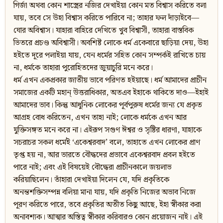
গির্জা অথবা কোন শাস্ত্রের নজির দেখাইয়া কোন মত বিশ্বাস করিতে বলা
যায়, তবে সে উহা বিশ্বাস করিতে পারিবে না; তাহার ফল দাঁড়াইবে—
ঘোর অবিশ্বাস। যাহারা বাহিরে দেখিতে খুব বিশ্বাসী, তাহারা বাস্তবিক
ভিতরে প্রচণ্ড অবিশ্বাসী। অবশিষ্ট লোকে ধর্ম একেবারে ছাড়িয়া দেয়, উহা
হইতে দূরে পলাইয়া যায়, যেন ধর্মের সহিত কোন সম্পর্কই রাখিতে চায়
না, ধর্মকে তাহারা পুরোহিতদের জুয়াচুরি মনে করে।
ধর্ম এখন একপ্রকার জাতীয় ভাবে পরিণত হইয়াছে। ধর্ম আমাদের প্রাচীন
সমাজের একটি মহান‍্ উত্তরাধিকার, অতএব ইহাকে থাকিতে দাও—ইহাই
আমাদের ভাব। কিন্তু আধুনিক লোকের পূর্বপুরুষ ধর্মের জন্য যে প্রকৃত
আগ্রহ বোধ করিতেন, এখন তাহা নাই; লোকে ধর্মকে এখন আর
যুক্তিসঙ্গত মনে করে না। এইরূপ সগুণ ঈশ্বর ও সৃষ্টির ধারণা, যাহাকে
সচরাচর সকল ধর্মেই ‘একেশ্বরবাদ’ বলে, তাহাতে এখন লোকের প্রাণ
তৃপ্ত হয় না, আর ভারতে বৌদ্ধদের প্রভাবে একেশ্বরবাদ প্রবল হইতে
পারে নাই; এবং এই বিষয়েই বৌদ্ধেরা প্রাচীনকালে জয়লাভ
করিয়াছিলেন। তাঁহারা দেখাইয়া দিলেন যে, যদি প্রকৃতিকে
অনন্তশক্তিসম্পন্ন বলিয়া মানা যায়, যদি প্রকৃতি নিজের অভাব নিজে
পূরণ করিতে পারে, তবে প্রকৃতির অতীত কিছু আছে, ইহা স্বীকার করা
অনাবশ্যক। আত্মার অস্তিত্ব স্বীকার করিবারও কোন প্রয়োজন নাই। এই