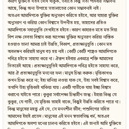
কারণ যুক্তিতে যতই দোষ থাকুক, উহাতে কিছু সত্য পাইবার সম্ভাবনা
আছে, কিন্তু অন্য উপায়ে সত্যলাভের কোন সম্ভাবনাই নাই।
অতএব আমাদিগকে যুক্তির অনুসরণ করিতে হইবে, আর যাহারা যুক্তির
অনুসরণ না করিয়া কোন বিশ্বাসে উপনীত হয়, তাহাদের প্রতিও
আমাদিগকে সহানুভূতি দেখাইতে হইবে। কারণ কাহারও মতে মত দিয়া
বিশ লক্ষ দেবতা বিশ্বাস করা অপেক্ষা যুক্তির অনুসরণ করিয়া নাস্তিক
হওয়াও ভাল! আমরা চাই উন্নতি, বিকাশ, প্রত্যক্ষানুভূতি। কোন মত
অবলম্বন করিয়াই মানুষ বড় হয় নাই। কোটি কোটি শাস্ত্রও আমাদিগকে
পবিত্র হইতে সাহায্য করে না। ঐরূপ হইবার একমাত্র শক্তি আমাদের
ভিতরেই আছে। প্রত্যক্ষানুভূতিই আমাদিগকে পবিত্র হইতে সাহায্য করে,
আর ঐ প্রত্যক্ষানুভূতি মননের ফল। মানুষ চিন্তা করুক। মৃত্তিকাখণ্ড
কখন চিন্তা করে না; ইহা মানিয়া লওয়া যাক যে, উহা সবই বিশ্বাস করে,
তথাপি উহা মৃত্তিকাই থাকিয়া যায়। একটি গাভীকে যাহা ইচ্ছা বিশ্বাস
করানো যাইতে পারে। কুকুর সর্বাপেক্ষা চিন্তাহীন জন্তু। ইহারা কিন্তু যে
কুকুর, যে গাভী, যে মৃত্তিকা তাহাই থাকে, কিছুই উন্নতি করিতে পারে না।
কিন্তু মানুষের মহত্ত্ব এই যে, সে মননশীল জীব; পশুদিগের সহিত
আমাদের ইহাই প্রভেদ। মানুষের এই মনন স্বভাবসিদ্ধ ধর্ম, অতএব
আমাদিগকে অবশ্য মনের চালনা করিতে হইবে। এই জন্যই আমি যুক্তিতে