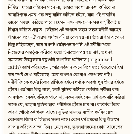
কাজ করিও না, ও-কাজ করিও না, কারণ বাইবেলে ঐ-সকল কার্য
নিষিদ্ধ। যাহারা বাইবেল মানে না, তাহারা অবশ্য এ-কথা শুনিবে না।
আমাদিগকে এমন এক তত্ত্ব বাহির করিতে হইবে, যাহা এই নানাবিধ
ভাবের সমন্বয় করিতে পারে। যেমন লক্ষ লক্ষ লোক সগুণ সৃষ্টিকর্তায়
বিশ্বাস করিতে প্রস্তুত, সেইরূপ এই জগতে সহস্র সহস্র মনীষী আছেন,
যাঁহাদের পক্ষে ঐ ধারণা পর্যাপ্ত বলিয়া বোধ হয় না। তাঁহারা ইহা অপেক্ষা
কিছু চাহিয়াছেন; আর যখনই ধর্মসম্প্রদায়গুলি এই মনীষীগণকে
নিজেদের অন্তর্ভুক্ত করিবার মতো উদারভাবাপন্ন হয় নাই, তখনই
সমাজের উজ্জ্বলতম রত্নগুলি সংগঠিত ধর্মবিশ্বাস (organised
faith) ত্যাগ করিয়াছেন , আর বর্তমান কালে বিশেষতঃ ইওরোপে ইহা
যত স্পষ্ট দেখা যাইতেছে, আর কখনও কোথাও এরূপ হয় নাই।
মনীষীদিগকে ধর্মের ভিতর রাখিতে হইলে ধর্মকে অবশ্য খুব উদার হইতে
হইবে। ধর্ম যাহা কিছু বলে, সবই যুক্তির কষ্টিতে ফেলিয়া পরীক্ষা করা
আবশ্যক। কেহই বলিতে পারে না, সকল ধর্মই কেন এই এক দাবি করিয়া
থাকে যে, তাহারা যুক্তির দ্বারা পরীক্ষিত হইতে চায় না। বাস্তবিক ইহার
কারণ গোড়াতেই গলদ আছে। যুক্তির মানদণ্ড ব্যতীত ধর্মবিষয়েও
কোনরূপ বিচার বা সিদ্ধান্ত সম্ভব নহে। কোন ধর্ম হয়তো কিছু বীভৎস
ব্যাপার করিতে আজ্ঞা দিল।…মনে কর, মুসলমানধর্মের কোন আদেশের