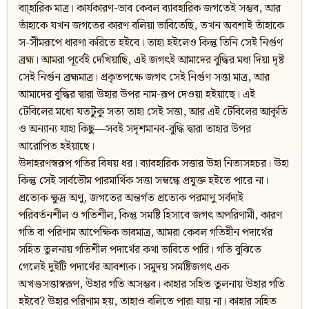
ব্যা্হারিক মাত্র। কার্যকারণ-ভাব কেবল ব্যাবহারিক জগতেই সম্ভব, আর
তাঁহাকে যখন জগতের কারণ বলিয়া ভাবিতেছি, তখন অবশ্যই তাঁহাকে
স-সীমরূপে ধারণা করিতে হইবে। তাহা হইলেও কিন্তু তিনি সেই নির্গুণ
ব্রহ্ম। আমরা পূর্বেই দেখিয়াছি, এই জগৎই আমাদের বুদ্ধির মধ্য দিয়া দৃষ্ট
সেই নির্গুন ব্রহ্মমাত্র। প্রকৃতপক্ষে জগৎ সেই নির্গুণ সত্তা মাত্র, আর
আমাদের বুদ্ধির দ্বারা উহার উপর নাম-রূপ দেওয়া হইয়াছে। এই
টেবিলের মধ্যে যতটুকু সত্য তাহা সেই সত্তা, আর এই টেবিলের আকৃতি
ও অন্যান্য যাহা কিছু—সবই সদৃশমানব-বুদ্ধি দ্বারা তাহার উপর
আরোপিত হইয়াছে।
উদাহরণস্বরূপ গতির বিষয় ধর। ব্যাবহারিক সত্তার উহা নিত্যসহচর। উহা
কিন্তু সেই সার্বভৌম পারমার্থিক সত্তা সম্বন্ধে প্রযুক্ত হইতে পারে না।
প্রত্যেক ক্ষুদ্র অণু, জগতের অন্তর্গত প্রত্যেক পরমাণু সর্বদাই
পরিবর্তনশীল ও গতিশীল, কিন্তু সমষ্টি হিসাবে জগৎ অপরিণামী, কারণ
গতি বা পরিণাম আপেক্ষিক ভাবমাত্র, আমরা কেবল গতিহীন পদার্থের
সহিত তুলনায় গতিশীল পদার্থের কথা ভাবিতে পারি। গতি বুঝিতে
গেলেই দুইটি পদার্থের আবশ্যক। সমুদয় সমষ্টিজগৎ এক
অখণ্ডসত্তাস্বরূপ, উহার গতি অসম্ভব। কাহার সহিত তুলনায় উহার গতি
হইবে? উহার পরিণাম হয়, তাহাও বলিতে পারা যায় না। কাহার সহিত