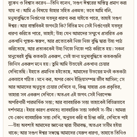
বুঝেন ও বিশ্বাস করেন—তিনি বলেন, সগুণ ঈশ্বরের অস্তিত্ব প্রমাণ করা
যায় না। আমি এ-বিষয়ে তাঁহার সহিত একমত; তবে আমি বলি,
মনুষ্যবুদ্ধিতে নির্গুণের যতদূর ধারণা করা যাইতে পারে, তাহাই সগুণ
ঈশ্বর। আর বাস্তবিকই জগৎটা কি? বিভিন্ন মন সেই নির্গুণেরই যতদূর
ধারণা করিতে পারে, তাহাই; উহা যেন আমাদের সম্মুখে প্রসারিত এক
একখানি পুস্তক-স্বরূপ, আর প্রত্যেকেই নিজ নিজ বুদ্ধি দ্বারা উহা পাঠ
করিতেছে, আর প্রত্যককেই উহা নিজে নিজে পাঠ করিতে হয়। সকল
মানুষেরই বুদ্ধি কতকটা একরূপ, সেই জন্য মনুষ্যবুদ্ধিতে কতকগুলি
জিনিস একরূপ মনে হয়। তুমি আমি উভয়েই একখানা চেয়ার
দেখিতেছি। ইহাতে প্রমানিত হইতেছে, আমাদের উভয়ের মনই কতকটা
একভাবে গঠিত। মনে কর, অপর কোন ইন্দ্রিয়সম্পন্ন জীব আসিল; সে
আর আমাদের অনুভূত চেয়ার দেখিবে না, কিন্তু যাহারা এক প্রকৃতির,
তাহারা সব একরূপ দেখিবে। অতএব এই জগৎ সেই নিরপেক্ষ
অপরিণামী পারমার্থিক সত্তা; আর ব্যাবহারিক সত্তা তাহাকেই বিভিন্নভাবে
দর্শণমাত্র। ইহার কারণ প্রথমতঃ ব্যাবহারিক সত্তা সর্বদাই স-সীম। আমরা
যে-কোন ব্যাবহারিক সত্তা দেখি, অনুভব করি বা চিন্তা করি, দেখিতে পাই
—উহা অবশ্যই আমাদের জ্ঞানের দ্বারা সীমাবদ্ধ, অতএব সসীম হইয়া
থাকে; আর সগুণ ঈশ্বর সম্বন্ধে আমাদের যেরূপ ধারণা, তাহাতে তিনিও