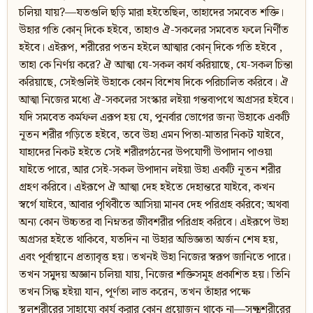
চলিয়া যায়?—যতগুলি ছড়ি মারা হইতেছিল, তাহাদের সমবেত শক্তি।
উহার গতি কোন‍্ দিকে হইবে, তাহাও ঐ-সকলের সমবেত ফলে নির্ণীত
হইবে। এইরূপ, শরীরের পতন হইলে আত্মার কোন‍্ দিকে গতি হইবে ,
তাহা কে নির্ণয় করে? ঐ আত্মা যে-সকল কার্য করিয়াছে, যে-সকল চিন্তা
করিয়াছে, সেইগুলিই উহাকে কোন বিশেষ দিকে পরিচালিত করিবে। ঐ
আত্মা নিজের মধ্যে ঐ-সকলের সংস্কার লইয়া গন্তব্যপথে অগ্রসর হইবে।
যদি সমবেত কর্মফল এরূপ হয় যে, পুনর্বার ভোগের জন্য উহাকে একটি
নূতন শরীর গড়িতে হইবে, তবে উহা এমন পিতা-মাতার নিকট যাইবে,
যাহাদের নিকট হইতে সেই শরীরগঠনের উপযোগী উপাদান পাওয়া
যাইতে পারে, আর সেই-সকল উপাদান লইয়া উহা একটি নূতন শরীর
গ্রহণ করিবে। এইরূপে ঐ আত্মা দেহ হইতে দেহান্তরে যাইবে, কখন
স্বর্গে যাইবে, আবার পৃথিবীতে আসিয়া মানব দেহ পরিগ্রহ করিবে; অথবা
অন্য কোন উচ্চতর বা নিম্নতর জীবশরীর পরিগ্রহ করিবে। এইরূপে উহা
অগ্রসর হইতে থাকিবে, যতদিন না উহার অভিজ্ঞতা অর্জন শেষ হয়,
এবং পূর্বাস্থানে প্রত্যাবৃত্ত হয়। তখনই উহা নিজের স্বরূপ জানিতে পারে।
তখন সমুদয় অজ্ঞান চলিয়া যায়, নিজের শক্তিসমূহ প্রকাশিত হয়। তিনি
তখন সিদ্ধ হইয়া যান, পূর্ণতা লাভ করেন, তখন তাঁহার পক্ষে
স্থূলশরীরের সাহায্যে কার্য করার কোন প্রয়োজন থাকে না—সূক্ষ্মশরীরের