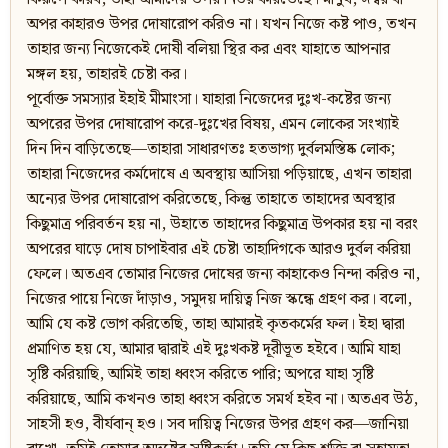
অপর কাহারও উপর দোষারোপ করিও না। যখন নিজে কষ্ট পাও, তখন
তাহার জন্য নিজেকেই দোষী বলিয়া স্থির কর এবং যাহাতে আপনার
মঙ্গল হয়, তাহারই চেষ্টা কর।
পূর্বোক্ত সমস্যার ইহাই মীমাংসা। যাহারা নিজেদের দুঃখ-কষ্টের জন্য
অপরের উপর দোষারোপ করে-দুঃখের বিষয়, এমন লোকের সংখ্যাই
দিন দিন বাড়িতেছে—তাহারা সাধারণতঃ হতভাগ্য দুর্বলমস্তিষ্ক লোক;
তাহারা নিজেদের কর্মদোষে এ অবস্থায় আসিয়া পড়িয়াছে, এখন তাহারা
অন্যের উপর দোষারোপ করিতেছে, কিন্তু তাহাতে তাহাদের অবস্থার
কিছুমাত্র পরিবর্তন হয় না, উহাতে তাহাদের কিছুমাত্র উপকার হয় না বরং
অপরের ঘাড়ে দোষ চাপাইবার এই চেষ্টা তাহাদিগকে আরও দুর্বল করিয়া
ফেলে। অতএব তোমার নিজের দোষের জন্য কাহাকেও নিন্দা করিও না,
নিজের পায়ে নিজে দাঁড়াও, সমুদয় দায়িত্ব নিজ স্কন্ধে গ্রহণ কর। বলো,
আমি যে কষ্ট ভোগ করিতেছি, তাহা আমারই কৃতকর্মের ফল। ইহা দ্বারা
প্রমাণিত হয় যে, আমার দ্বারাই এই দুঃখকষ্ট দূরীভূত হইবে। আমি যাহা
সৃষ্টি করিয়াছি, আমিই তাহা ধ্বংস করিতে পারি; অপরে যাহা সৃষ্টি
করিয়াছে, আমি কখনও তাহা ধ্বংস করিতে সমর্থ হইব না। অতএব উঠ,
সাহসী হও, বীর্যবান‍্ হও। সব দায়িত্ব নিজের উপর গ্রহণ কর—জানিয়া