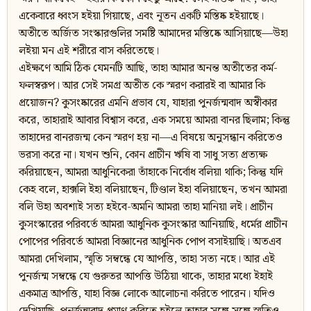
একেবারে ধ্বংস হইয়া গিয়াছে, এবং নূতন একটি মস্তিষ্ক হইয়াছে।
অতীতে অর্জিত সংস্কারগুলির সমষ্টি আমাদের মস্তিষ্কে আসিয়াছে—উহা
লইয়া মন এই শরীরে বাস করিতেছে।
এইক্ষণে আমি ঠিক যেমনটি আছি, তাহা আমার অনন্ত অতীতের কর্ম-
ফলস্বরূপ। আর সেই সমগ্র অতীত কে স্মরণ করারই বা আমার কি
প্রয়োজন? কুসংষ্কারের এমনি প্রভাব যে, যাহারা পুনর্জন্মবাদ অস্বীকার
করে, তাহারাই আবার বিশ্বাস করে, এক সময়ে আমরা বানর ছিলাম; কিন্তু
তাহাদের বানরজন্ম কেন স্মরণ হয় না—এ বিষয়ে অনুসন্ধান করিতেও
ভরসা করে না। যখন শুনি, কোন প্রাচীন ঋষি বা সাধু সত্য প্রত্যক্ষ
করিয়াছেন, আমরা আধুনিকেরা তাঁহাকে নির্বোধ বলিয়া থাকি; কিন্তু যদি
কেহ বলে, হাক্সলি ইহা বলিয়াছেন, টিণ্ডাল ইহা বলিয়াছেন, তখন আমরা
বলি উহা অবশ্যই সত্য হইবে-অমনি আমরা তাহা মানিয়া লই। প্রাচীন
কুসংস্কারের পরিবর্তে আমরা আধুনিক কুসংস্কার আনিয়াছি, ধর্মের প্রাচীন
পোপের পরিবর্তে আমরা বিজ্ঞানের আধুনিক পোপ বসাইয়াছি। অতএব
আমরা দেখিলাম, স্মৃতি সম্বন্ধে যে আপত্তি, তাহা সত্য নহে। আর এই
পুনর্জন্ম সম্বন্ধে যে গুরুতর আপত্তি উঠিয়া থাকে, তাহার মধ্যে ইহাই
একমাত্র আপত্তি, যাহা বিজ্ঞ লোকে আলোচনা করিতে পারেন। যদিও