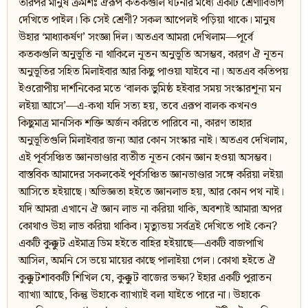
তারপর মানুষ ক্রমশঃ ঐরূপ কতকগুলি ঘটনার মধ্যে একটি শ্রেণীবিভাগ
দেখিতে পাইল। কি সেই শ্রেণী? সকল আপেলই পড়িয়া থাকে। মানুষ
উহার ‘মাধ্যাকর্ষণ’ সংজ্ঞা দিল। অতএব আমরা দেখিলাম—পূর্বে
কতকগুলি অনুভূতি না থাকিলে নূতন অনুভূতি অসম্ভব, কারণ ঐ নূতন
অনুভূতির সহিত মিলাইবার আর কিছু পাওয়া যাইবে না। অতএব কতিপয়
ইওরোপীয় দার্শনিকের মতে ‘বালক ভুমিষ্ঠ হইবার সময় সংস্কারশূন্য মন
লইয়া আসে’—এ-কথা যদি সত্য হয়, তবে এরূপ বালক কখনও
কিছুমাত্র মানসিক শক্তি অর্জন করিতে পারিবে না, কারণ তাহার
অনুভূতিগুলি মিলাইবার জন্য আর কোন সংস্কার নাই। অতএব দেখিলাম,
এই পূর্বসঞ্চিত জ্ঞানভাণ্ডার ব্যতীত নূতন কোন জ্ঞান হওয়া অসম্ভব।
বাস্তবিক আমাদের সকলকেই পূর্বসঞ্চিত জ্ঞানভাণ্ডার সঙ্গে করিয়া লইয়া
আসিতে হইয়াছে। অভিজ্ঞতা হইতে জ্ঞানলাভ হয়, আর কোন পথ নাই।
যদি আমরা এখানে ঐ জ্ঞান লাভ না করিয়া থাকি, অবশ্যই আমারা অপর
কোথাও উহা লাভ করিয়া থাকিব। মৃত্যুভয় সর্বত্রই দেখিতে পাই কেন?
একটি কুক্কুট এইমাত্র ডিম হইতে বাহির হইয়াছে—একটি বাজপাখি
আসিল, অমনি সে ভয়ে মায়ের কাছে পালাইয়া গেল। কোথা হইতে ঐ
কুক্কুটশাবকটি শিখিল যে, কুক্কুট বাজের ভক্ষ্য? ইহার একটি পুরাতন
ব্যাখ্যা আছে, কিন্তু উহাকে ব্যাখ্যাই বলা যাইতে পারে না। উহাকে