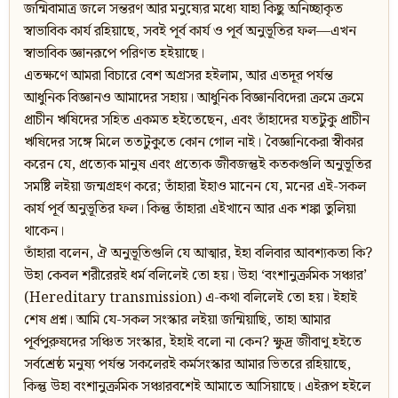
জন্মিবামাত্র জলে সন্তরণ আর মনুষ্যের মধ্যে যাহা কিছু অনিচ্ছাকৃত
স্বাভাবিক কার্য রহিয়াছে, সবই পূর্ব কার্য ও পূর্ব অনুভূতির ফল—এখন
স্বাভাবিক জ্ঞানরূপে পরিণত হইয়াছে।
এতক্ষণে আমরা বিচারে বেশ অগ্রসর হইলাম, আর এতদূর পর্যন্ত
আধুনিক বিজ্ঞানও আমাদের সহায়। আধুনিক বিজ্ঞানবিদেরা ক্রমে ক্রমে
প্রাচীন ঋষিদের সহিত একমত হইতেছেন, এবং তাঁহাদের যতটুকু প্রাচীন
ঋষিদের সঙ্গে মিলে ততটুকুতে কোন গোল নাই। বৈজ্ঞানিকেরা স্বীকার
করেন যে, প্রত্যেক মানুষ এবং প্রত্যেক জীবজন্তুই কতকগুলি অনুভূতির
সমষ্টি লইয়া জন্মগ্রহণ করে; তাঁহারা ইহাও মানেন যে, মনের এই-সকল
কার্য পূর্ব অনুভূতির ফল। কিন্তু তাঁহারা এইখানে আর এক শঙ্কা তুলিয়া
থাকেন।
তাঁহারা বলেন, ঐ অনুভূতিগুলি যে আত্মার, ইহা বলিবার আবশ্যকতা কি?
উহা কেবল শরীরেরই ধর্ম বলিলেই তো হয়। উহা ‘বংশানুক্রমিক সঞ্চার‍‍‌’
(Hereditary transmission) এ-কথা বলিলেই তো হয়। ইহাই
শেষ প্রশ্ন। আমি যে-সকল সংস্কার লইয়া জন্মিয়াছি, তাহা আমার
পূর্বপুরুষদের সঞ্চিত সংস্কার, ইহাই বলো না কেন? ক্ষুদ্র জীবাণু হইতে
সর্বশ্রেষ্ঠ মনুষ্য পর্যন্ত সকলেরই কর্মসংস্কার আমার ভিতরে রহিয়াছে,
কিন্তু উহা বংশানুক্রমিক সঞ্চারবশেই আমাতে আসিয়াছে। এইরূপ হইলে