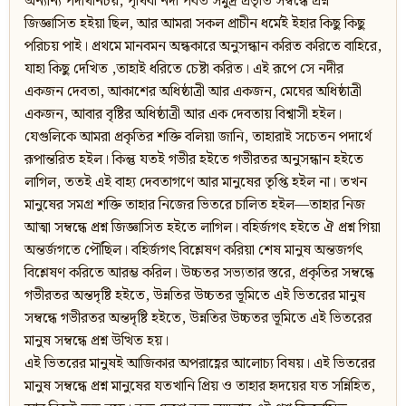
অন্যান্য পদার্থনিচয়, পৃথিবী নদী পর্বত সমুদ্র প্রভৃতি সম্বন্ধে প্রশ্ন
জিজ্ঞাসিত হইয়া ছিল, আর আমরা সকল প্রাচীন ধর্মেই ইহার কিছু কিছু
পরিচয় পাই। প্রথমে মানবমন অন্ধকারে অনুসন্ধান করিত করিতে বাহিরে,
যাহা কিছু দেখিত ,তাহাই ধরিতে চেষ্টা করিত। এই রূপে সে নদীর
একজন দেবতা, আকাশের অধিষ্ঠাত্রী আর একজন, মেঘের অধিষ্ঠাত্রী
একজন, আবার বৃষ্টির অধিষ্ঠাত্রী আর এক দেবতায় বিশ্বাসী হইল।
যেগুলিকে আমরা প্রকৃতির শক্তি বলিয়া জানি, তাহারাই সচেতন পদার্থে
রূপান্তরিত হইল। কিন্তু যতই গভীর হইতে গভীরতর অনুসন্ধান হইতে
লাগিল, ততই এই বাহ্য দেবতাগণে আর মানুষের তৃপ্তি হইল না। তখন
মানুষের সমগ্র শক্তি তাহার নিজের ভিতরে চালিত হইল—তাহার নিজ
আত্মা সম্বন্ধে প্রশ্ন জিজ্ঞাসিত হইতে লাগিল। বহির্জগৎ হইতে ঐ প্রশ্ন গিয়া
অন্তর্জগতে পৌঁছিল। বহির্জগৎ বিশ্লেষণ করিয়া শেষ মানুষ অন্তজর্গৎ
বিশ্লেষণ করিতে আরম্ভ করিল। উচ্চতর সভ্যতার স্তরে, প্রকৃতির সম্বন্ধে
গভীরতর অন্তদৃষ্টি হইতে, উন্নতির উচ্চতর ভূমিতে এই ভিতরের মানুষ
সম্বন্ধে গভীরতর অন্তদৃষ্টি হইতে, উন্নতির উচ্চতর ভূমিতে এই ভিতরের
মানুষ সম্বন্ধে প্রশ্ন উত্থিত হয়।
এই ভিতরের মানুষই আজিকার অপরাহ্ণের আলোচ্য বিষয়। এই ভিতরের
মানুষ সম্বন্ধে প্রশ্ন মানুষের যতখানি প্রিয় ও তাহার হৃদয়ের যত সন্নিহিত,