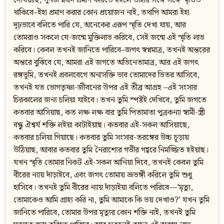
দেখিয়াছি, পুনর্জন্মবাদ প্রমাণ করিতে হইলে তাহার সঙ্গে সঙ্গে স্মৃতিও
থাকিবে–ইহা প্রমাণ করার কোন প্রয়োজন নাই, তথাপি আমরা ইহা
দৃঢ়ভাবে বলিতে পারি যে, অনেকের এরূপ স্মৃতি দেখা যায়, আর
তোমরাও সকলে যে-জন্মে মুক্তিলাভ করিবে, সেই জন্মে এই স্মৃতি লাভ
করিবে। কেবল তখনই জানিতে পারিবে–জগৎ স্বপ্নমাত্র, তখনই অন্তরের
অন্তরে বুঝিবে যে, আমরা এই জগতে অভিনেতামাত্র, আর এই জগৎ
রঙ্গভূমি, তখনই প্রবলবেগে অনাসক্তি ভাব তোমাদের ভিতর আসিবে,
তখনই যত ভোগতৃষ্ণা-জীবনের উপর এই তীব্র আগ্রহ –এই সংসার
চিরকালের জন্য চলিয়া যাইবে। তখন তুমি স্পষ্টই দেখিবে, তুমি জগতে
কতবার আসিয়াছ, কত লক্ষ লক্ষ বার তুমি পিতামাতা পুত্রকন্যা স্বামী-স্ত্রী
বন্ধু ঐশ্বর্য শক্তি লইয়া কাটাইয়াছ। কতবার এই-সকল আসিয়াছে,
কতবার চলিয়া গিয়াছে। কতবার তুমি সংসার-তরঙ্গের উচ্চ চূড়ায়
উঠিয়াছ, আবার কতবার তুমি নৈরাশ্যের গভীর গহ্বরে নিমজ্জিত হইয়াছ।
যখন স্মৃতি তোমার নিকট এই-সকল আনিয়া দিবে, তখনই কেবল তুমি
বীরের ন্যায় দাঁড়াইবে, এবং জগৎ তোমায় ভ্রূভঙ্গী করিলে তুমি শুধু
হাসিবে। তখনই তুমি বীরের ন্যায় দাঁড়াইয়া বলিতে পারিবে—’মৃত্যু,
তোমাকেও আমি গ্রাহ্য করি না, তুমি আমাকে কি ভয় দেখাও?’ যখন তুমি
জানিতে পারিবে, তোমার উপর মৃত্যুর কোন শক্তি নাই, তখনই তুমি