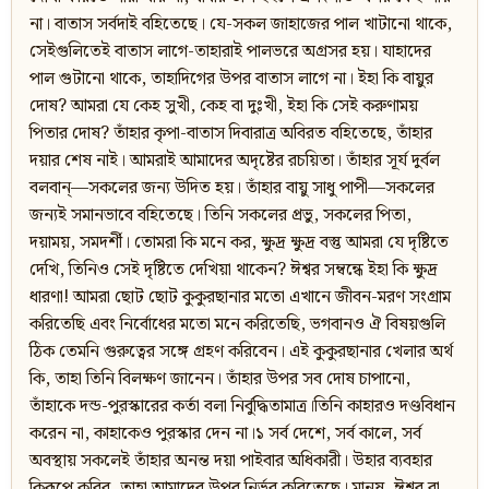
না। বাতাস সর্বদাই বহিতেছে। যে-সকল জাহাজের পাল খাটানো থাকে,
সেইগুলিতেই বাতাস লাগে-তাহারাই পালভরে অগ্রসর হয়। যাহাদের
পাল গুটানো থাকে, তাহাদিগের উপর বাতাস লাগে না। ইহা কি বায়ুর
দোষ? আমরা যে কেহ সুখী, কেহ বা দুঃখী, ইহা কি সেই করুণাময়
পিতার দোষ? তাঁহার কৃপা-বাতাস দিবারাত্র অবিরত বহিতেছে, তাঁহার
দয়ার শেষ নাই। আমরাই আমাদের অদৃষ্টের রচয়িতা। তাঁহার সূর্য দুর্বল
বলবান‍্—সকলের জন্য উদিত হয়। তাঁহার বায়ু সাধু পাপী—সকলের
জন্যই সমানভাবে বহিতেছে। তিনি সকলের প্রভু, সকলের পিতা,
দয়াময়, সমদর্শী। তোমরা কি মনে কর, ক্ষুদ্র ক্ষুদ্র বস্তু আমরা যে দৃষ্টিতে
দেখি, তিনিও সেই দৃষ্টিতে দেখিয়া থাকেন? ঈশ্বর সম্বন্ধে ইহা কি ক্ষুদ্র
ধারণা! আমরা ছোট ছোট কুকুরছানার মতো এখানে জীবন-মরণ সংগ্রাম
করিতেছি এবং নির্বোধের মতো মনে করিতেছি, ভগবানও ঐ বিষয়গুলি
ঠিক তেমনি গুরুত্বের সঙ্গে গ্রহণ করিবেন। এই কুকুরছানার খেলার অর্থ
কি, তাহা তিনি বিলক্ষণ জানেন। তাঁহার উপর সব দোষ চাপানো,
তাঁহাকে দন্ড-পুরস্কারের কর্তা বলা নির্বুদ্ধিতামাত্র।তিনি কাহারও দণ্ডবিধান
করেন না, কাহাকেও পুরস্কার দেন না।১ সর্ব দেশে, সর্ব কালে, সর্ব
অবস্থায় সকলেই তাঁহার অনন্ত দয়া পাইবার অধিকারী। উহার ব্যবহার
কিরূপে করিব, তাহা আমাদের উপর নির্ভর করিতেছে। মানুষ, ঈশ্বর বা