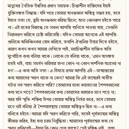
মানুষের নৈতিক উন্নতির প্রধান সহায়ক। চিন্তাশীল ব্যক্তিদের ইহাই
যুক্তিসঙ্গত সিদ্ধান্ত। যদি পরে তোমার অনন্তকাল অস্তিত্ব সম্ভব হয়, তবে
ইহাও সত্য যে, তুমি অনন্তকাল ধরিয়া ছিলে; অন্য কোনরূপ হইতে পারে
না। এই মতের বিরুদ্ধে যে-সকল আপত্তি শুনিতে পাওয়া যায়, সেগুলি
নিরাকরণ করিতে চেষ্টা করিতেছি। যদিও তোমরা অনেকে এই আপত্তি-
গুলিকে অকিঞ্চিৎকর বোধ করিবে, তথাপি ঐগুলির উত্তর দিতে হইবে,
কারণ কখন কখন আমরা দেখিতে পাই, মহাচিন্তাশীল ব্যক্তিও অতি
মূর্খোচিত কথা বলিয়া থাকে। লোকে যে বলিয়া থাকে, ‘এমন অসঙ্গত
মতই নাই, যাহা সমর্থন করিবার জন্য কোন-না-কোন দার্শনিক অগ্রসর না
হন’—এ-কথা অতি সত্য। এ-বিষয়ে প্রথম আপত্তি এই—জন্মান্তরের
কথা আমাদের স্মরণ থাকে না কেন? আমরা কি এই জন্মেরই অতীত
ঘটনা সব স্মরণ করিতে পারি? তোমাদের মধ্যে কয়জনের শৈশবকালের
কথা মনে পড়ে? শৈশবকালের কথা তোমাদের কাহারও মনে পড়ে না;
আর যদি স্মৃতি-শক্তির উপর তোমার অস্তিত্ব নির্ভর করে, তবে তোমার
মনে নাই বলিয়া ঐ শৈশবাবস্থায় তোমার অস্তিত্বও ছিল না—এ কথা
বলিতে হইবে। আমরা যদি স্মরণ করিতে পারি, তবেই পূর্বজন্মের অস্তিত্ব
স্বীকার করিব, ইহা বলা চরম নির্বুদ্ধিতা। আমাদের পূর্বজন্মের কথা যে
স্মরণ থাকিবেই—ইহার কি কোন হেতু আছে? সেই মস্তিষ্ক নাই , তাহা