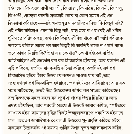
আর কিছুই তত নহে। কত দেশে কত লক্ষবার এই প্রশ্ন জিজ্ঞাসিত
হইয়াছে । কি অরণ্যবাসী সন্ন্যাসী, কি রাজা, কি দরিদ্র, কি ধনী, কি সাধু,
কি পাপী, প্রত্যেক নরনরী সকলেই কোন না কোন সময়ে এই প্রশ্ন
জিজ্ঞাসা করিয়াছেন—এই ক্ষণভঙ্গুর মানবজীবনে নিত্য কি কিছুই নাই?
এই শরীর মরিলেও এমন কি কিছু নাই, যাহা মরে না? যখনই এই শরীর
ধূলিমাত্রে পরিণত হয়, তখন কি কিছুই জীবিত থাকে না? অগ্নি শরীরকে
ভস্মসাৎ করিলে তাহার পর আর কিছুই কি অবশিষ্ট থাকে না? যদি থাকে,
তবে তাহার নিয়তি কি? উহা যায় কোথায়? কোথা হইতেই বা উহা
আসিয়াছিল? এই প্রশ্নগুলি বার বার জিজ্ঞাসিত হইয়াছে, আর যতদিন এই
সৃষ্টি থাকিবে, যতদিন মানব-মস্তিষ্ক চিন্তা করিবে, ততদিনই এই প্রশ্ন
জিজ্ঞাসিত হইবে।ইহার উত্তর যে কখনও পাওয়া যায় নাই,তাহা
নহে;যখনই প্রশ্ন জিজ্ঞাসিত হইয়াছে, তখনই উত্তর আসিয়াছে; আর যত
সময় যাইতেছে, ততই উহা উত্তরোত্তর অধিক বল সংগ্রহ করিতেছে।
বাস্তবিকপক্ষে সহস্র সহস্র বর্ষ পূর্বে ঐ প্রশ্নের উত্তর চিরদিনের জন্য
প্রদত্ত হইয়াছিল, আর পরবর্তী সময়ে ঐ উত্তরই আবার কথিত, স্পষ্টভাবে
ব্যাখ্যাত হইয়া আমাদের বুদ্ধির নিকট উজ্জ্বলতররূপে প্রকাশিত হইয়াছে
মাত্র। অতএব আমাদিগকে কেবল ঐ উত্তরের পুনরাবৃত্তি করিতে হইবে।
সকলের চিত্তাকর্ষক এই সমস্যা-গুলির উপর নূতন আলোকপাত করিব,