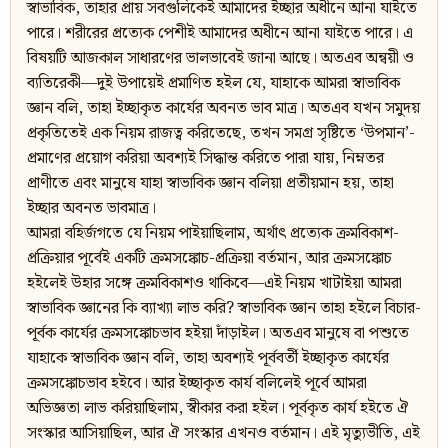
স্বাভাবিক, তাহার প্রায় সবগুলিকেই আমাদের ইচ্ছার অধীনে আনা যাইতে
পারে। শরীরের প্রত্যেক পেশীই আমাদের অধীনে আনা যাইতে পারে। এ
বিষয়টি আজকাল সাধারণের ভালভাবেই জানা আছে। অতএব অন্বয়ী ও
ব্যতিরেকী—দুই উপায়েই প্রমাণিত হইল যে, যাহাকে আমরা স্বাভাবিক
জ্ঞান বলি, তাহা ইচ্ছাকৃত কার্যের অবনত ভাব মাত্র। অতএব যখন সমুদয়
প্রকৃতিতেই এক নিয়ম রাজত্ব করিতেছে, তখন সমগ্র সৃষ্টিতে ‘উপমান’-
প্রমাণের প্রয়োগ করিয়া অবশ্যই সিদ্ধান্ত করিতে পারা যায়, নিম্নতর
প্রাণীতে এবং মানুষে যাহা স্বাভাবিক জ্ঞান বলিয়া প্রতীয়মান হয়, তাহা
ইচ্ছার অবনত ভাবমাত্র।
আমরা বহির্জগতে যে নিয়ম পাইয়াছিলাম, অর্থাৎ প্রত্যেক ক্রমবিকাশ-
প্রক্রিয়ার পূর্বেই একটি ক্রমসঙ্কোচ-প্রক্রিয়া বর্তমান, আর ক্রমসঙ্কোচ
হইলেই উহার সঙ্গে ক্রমবিকাশও থাকিবে—এই নিয়ম খাটাইয়া আমরা
স্বাভাবিক জ্ঞানের কি ব্যাখ্যা লাভ করি? স্বাভাবিক জ্ঞান তাহা হইলে বিচার-
পূর্বক কার্যের ক্রমসঙ্কোচভাব হইয়া দাঁড়াইল। অতএব মানুষে বা পশুতে
যাহাকে স্বাভাবিক জ্ঞান বলি, তাহা অবশ্যই পূর্ববর্তী ইচ্ছাকৃত কার্যের
ক্রমসঙ্কোচভাব হইবে। আর ইচ্ছাকৃত কার্য বলিলেই পূর্বে আমরা
অভিজ্ঞতা লাভ করিয়াছিলাম, স্বীকার করা হইল। পূর্বকৃত কার্য হইতে ঐ
সংস্কার আসিয়াছিল, আর ঐ সংস্কার এখনও বর্তমান। এই মৃত্যুভীতি, এই