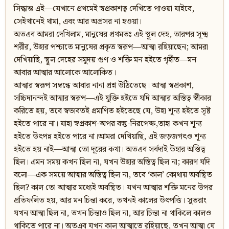
সিদ্ধান্ত এই—যেখানে প্রথমেই স্বপ্রকাশত্ব দেখিতে পাওয়া যাইবে,
সেইখানেই থামা, এবং আর অগ্রসর না হওয়া।
অতএব আমরা দেখিলাম, মানুষের প্রথমতঃ এই স্থূল দেহ, তারপর সূক্ষ্ম
শরীর, উহার পশ্চাতে মানুষের প্রকৃত স্বরূপ—আত্মা রহিয়াছেন; আমরা
দেখিয়াছি, স্থূল দেহের সমুদয় গুণ ও শক্তি মন হইতে গৃহীত—মন
আবার আত্মার আলোকে আলোকিত।
আত্মার স্বরূপ সম্বন্ধে আবার নানা প্রশ্ন উঠিতেছে। আত্মা স্বপ্রকাশ,
সচ্চিদানন্দই আত্মার স্বরূপ—এই যুক্তি হইতে যদি আত্মার অস্তিত্ব স্বীকার
করিতে হয়, তবে স্বভাবতই প্রমাণিত হইতেছে যে, উহা শূন্য হইতে সৃষ্ট
হইতে পারে না। যাহা স্বপ্রকাশ-অপর বস্তু-নিরপেক্ষ,তাহা কখন শূন্য
হইতে উৎপন্ন হইতে পারে না।আমরা দেখিয়াছি, এই জড়জগৎও শূন্য
হইতে হয় নাই—আত্মা তো দূরের কথা। অতএব সর্বদাই উহার অস্তিত্ব
ছিল। এমন সময় কখন ছিল না, যখন উহার অস্তিত্ব ছিল না; কারণ যদি
বলো—এক সময়ে আত্মার অস্তিত্ব ছিল না, তবে ‘কাল’ কোথায় অবস্থিত
ছিল? কাল তো আত্মার মধ্যেই অবস্থিত। যখন আত্মার শক্তি মনের উপর
প্রতিফলিত হয়, আর মন চিন্তা করে, তখনই কালের উৎপত্তি। সুতরাং
যখন আত্মা ছিল না, তখন চিন্তাও ছিল না, আর চিন্তা না থাকিলে কালও
থাকিতে পারে না। অতএব যখন কাল আত্মাতে রহিয়াছে, তখন আত্মা যে