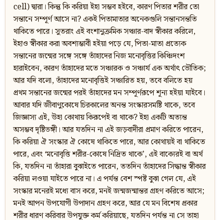
cell) দ্বারা। কিন্তু কি করিয়া ইহা সম্ভব হইবে, কারণ পিতার শরীর তো
সন্তানে সম্পূর্ণ আসে না? একই পিতামাতার অনেকগুলি সন্তানসন্ততি
থাকিতে পারে। সুতরাং এই বংশানুক্রমিক সঞ্চার-বাদ স্বীকার করিলে,
ইহাও স্বীকার করা অবশ্যম্ভাবী হইয়া পড়ে যে, পিতা-মাতা প্রত্যেক
সন্তানের জন্মের সঙ্গে সঙ্গে তাঁহাদের নিজ মনোবৃত্তির কিঞ্চিদংশ
হারাইবেন, কারণ তাঁহাদের মতে সঞ্চারক ও সঞ্চার্য এক অর্থাৎ ভৌতিক;
আর যদি বলো, তাঁহাদের মনোবৃত্তিই সঞ্চারিত হয়, তবে বলিতে হয়
প্রথম সন্তানের জন্মের পরই তাঁহাদের মন সম্পূর্ণরূপে শূন্য হইয়া যাইবে।
আবার যদি জীবাণুকোষে চিরকালের অনন্ত সংস্কারসমষ্টি থাকে, তবে
জিজ্ঞাস্য এই, উহা কোথায় কিরূপেই বা থাকে? ইহা একটি অত্যন্ত
অসম্ভব দৃষ্টিভঙ্গী। আর যতদিন না এই জড়বাদীরা প্রমাণ করিতে পারেন,
কি করিয়া ঐ সংস্কার ঐ কোষে থাকিতে পারে, আর কোথায়ই বা থাকিতে
পারে, এবং ‘মনোবৃত্তি শরীর-কোষে নিদ্রিত থাকে’, এই বাক্যেরই বা অর্থ
কি, যতদিন না তাঁহারা বুঝাইতে পারেন, ততদিন তাঁহাদের সিদ্ধান্ত স্বীকার
করিয়া লওয়া যাইতে পারে না। এ পর্যন্ত বেশ স্পষ্ট বুঝা গেল যে, এই
সংস্কার মনেরই মধ্যে বাস করে, মনই জন্মজন্মান্তর গ্রহণ করিতে আসে;
মনই আপন উপযোগী উপাদান গ্রহণ করে, আর যে মন বিশেষ প্রকার
শরীর ধারণ করিবার উপযুক্ত কর্ম করিয়াছে, যতদিন পর্যন্ত না সে তাহা