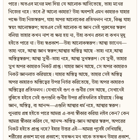
পারে। অতএব মনের মধ্য দিয়া যে আলোক আসিতেছে, তাহা মনের
নিজের নহে। তবে ঐ আলো কাহার? উহা অবশ্যই এমন কাহারও যাহার
পক্ষে উহা নিজস্বরূপ, যাহা অপর আলোকের প্রতিফলন নহে, কিন্তু যাহা
স্বয়ং আলোস্বরূপ; অতএব সেই আলোক বা জ্ঞান সেই পুরুষের স্বরূপ
বলিয়া তাহার কখন নাশ বা ক্ষয় হয় না, উহা কখন প্রবল বা কখন মৃদু
হইতে পারে না। উহা স্বপ্রকাশ—উহা আলোকস্বরূপ। আত্মা জানেন—
তাহা নহে, আত্মা জ্ঞান স্বরূপ;আত্মার অস্তিত্ব আছে -তাহা নহে,আত্মা
অস্তিত্বস্বরূপ; আত্মা সুখী–তাহা নহে, আত্মা সুখস্বরূপ। যে সুখী, তাহার
সুখ অপর কাহারও নিকট প্রাপ্ত। যাহার জ্ঞান আছে, সে অপর কাহারও
নিকট জ্ঞানলাভ করিয়াছে। যাহার অস্তিত্ব আছে, তাহার সেই অস্তিত্ব
অপর কাহারও অস্তিত্বের উপর নির্ভর করিতেছে, উহা অপর কাহারও
অস্তিত্বের প্রতিফলন। যেখানেই গুণ ও গুনীর ভেদ আছে, সেখানেই
বুঝিতে হইবে সেই গুণগুলি গুনীর উপর প্রতিফলিত হইয়াছে। কিন্তু
জ্ঞান, অস্তিত্ব, বা আনন্দ—এগুলি আত্মার ধর্ম নহে, আত্মার স্বরূপ।
পুনরায় প্রশ্ন হইতে পারে আমরা এ-কথা স্বীকার করিয়া লইব কেন? কেন
আমরা স্বীকার করিব যে, আনন্দ-অস্তিত্ব-জ্ঞান আত্মার স্বরূপ, অপরের
নিকট হইতে প্রাপ্ত নহে? ইহার উত্তর এই—আমরা পূর্বেই দেখিয়াছি,
শরীরের প্রকাশ মনের প্রকাশে; যতক্ষন মন থাকে ততক্ষন উহার প্রকাশ,