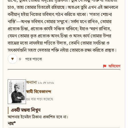
রাখো, তুমিই তোমার অদৃষ্টের সৃষ্টিকর্তা। তুমি যে কিছু শক্তি বা সহায়তা
চাও, তাহা তোমার ভিতরেই রহিয়াছে। অতএব তুমি এখন এই জ্ঞানবলে
বলীয়ান‍্ হইয়া নিজের ভবিষ্যৎ গঠন করিতে থাকো। ‘গতস্য শোচনা
নাস্তি’—অনন্ত ভবিষ্যৎ তোমার সম্মুখে। সর্বদা মনে রাখিও, তোমার
প্রত্যেক চিন্তা, প্রত্যেক কার্যই সঞ্চিত থাকিবে; ইহাও স্মরণ রাখিবে,
যেমন তোমার কৃত প্রত্যেক অসৎ চিন্তা ও অসৎ কার্য তোমার উপর
ব্যাঘ্রের মতো লাফাইয়া পড়িতে উদ্যত, তেমনি তোমার সৎচিন্তা ও
সৎকার্যগুলি সহস্র দেবতার শক্তি লইয়া তোমাকে রক্ষা করিতে প্রস্তুত।
♥
০
পরে পড়বো
অভিযোগ
অন্যান্য
১৬ মে ২০২৬
স্বামী বিবেকানন্দ
৫৪ বার পড়া হয়েছে
একটি মন্তব্য লিখুন
আপনার ইমেইল ঠিকানা প্রকাশিত হবে না।
নাম*