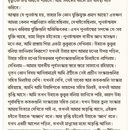
মৃত্যুকে জয় করিতে পারিবে। আর সকলেই কালে এই অবস্থা লাভ
করিবে।
আত্মার যে পুনর্জন্ম হয়, তাহার কি কোন যুক্তিযুক্ত প্রমাণ আছে? এতক্ষণ
আমরা কেবল শঙ্কানিরাস করিতেছিলাম, দেখাইতেছিলাম, পুনর্জন্মবাদ
খণ্ডন করিবার যুক্তিগুলি অকিঞ্চিৎকর। এখন পুনর্জন্মের সপক্ষে যে-সব
যুক্তি আছে, তাহা বিবৃত হইতেছে। পুনর্জন্মবাদ ব্যতীত জ্ঞান অসম্ভব।
মনে কর, আমি রাস্তায় গিয়া একটা কুকুরকে দেখিলাম। উহাকে কুকুর
বলিয়া জানিলাম কিরূপে? যখনই উহার ছাপ আমার মনের উপর পড়িল,
উহার সহিত মনের ভিতরকার পূর্বসংস্কারগুলিকে মিলাইতে লাগিলাম।
দেখিলাম—আমার যাবতীয় পূর্বসংস্কার স্তরে স্তরে সাজানো রহিয়াছে।
নূতন কোন বিষয় আসিবামাত্রই আমি ঐটিকে সেই প্রাচীন সংস্কারগুলির
সহিত মিলাইয়া দেখি। যখনই দেখি, সেই ভাবের আর কতকগুলি সংস্কার
রহিয়াছে, অমনি আমি উহাদিগকে তাহাদের সহিত মিলাই, তখনই আমার
তৃপ্তি আসে। আমি তখন উহাকে কুকুর বলিয়া জানিতে পারি, কারণ উহা
পূর্বাবস্থিত কতকগুলি সংস্কারের সহিত মেলে। যখন উহার তুল্য সংস্কার
আমার ভিতরে দেখিতে পাই না, তখনই আমার অতৃপ্তি আসে, এইরূপ
হইলে উহাকে ‘অজ্ঞান’ বলে। আর তৃপ্তি হইলেই উহাকে ‘জ্ঞান’ বলে।
যখন একটি আপেল পড়িল, তখনই মানুষের মধ্যে অতৃপ্তি আসিল।