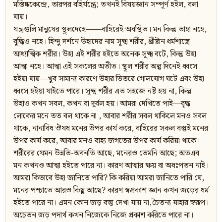
মস্তিষ্ককেন্দ্রে, তারপর বহির্যন্ত্রে; তখনই বিষয়জ্ঞান সম্পূর্ণ হইল, বলা
যায়।
যন্ত্রগুলি মানুষের স্থূলদেহে——বাহিরেই অবস্থিত। মন কিন্তু তাহা নহে,
বুদ্ধিও নহে। হিন্দু দর্শনে উহাদের নাম সূক্ষ্ম শরীর, খ্রীষ্টান ধর্মশাস্ত্রে
আধ্যাত্মিক শরীর। উহা এই শরীর হইতে অনেক সূক্ষ্ম বটে, কিন্তু উহা
আত্মা নহে। আত্মা এই সকলের অতীত। স্থূল শরীর অল্প দিনেই ধ্বংস
হইয়া যায়—খুব সামান্য কারণে উহার ভিতরে গোলযোগ ঘটে এবং উহা
ধ্বংস হইয়া যাইতে পারে। সূক্ষ্ম শরীর এত সহজে নষ্ট হয় না, কিন্তু
উহাও কখন সবল, কখন বা দুর্বল হয়। আমরা দেখিতে পাই—বৃদ্ধ
লোকের মনে তত বল থাকে না , আবার শরীর সবল থাকিলে মনও সবল
থাকে, নানাবিধ ঔষধ মনের উপর কার্য করে, বাহিরের সকল বস্তুই মনের
উপর কার্য করে, আবার মনও বাহ্য জগতের উপর কার্য করিয়া থাকে।
শরীরের যেমন উন্নতি-অবনতি আছে, মনেরও তেমনি আছে; অতএব
মন কখনও আত্মা হইতে পারে না। কারণ আত্মার ক্ষয় বা অধঃপতন নাই।
আমরা কিভাবে উহা জানিতে পারি? কি করিয়া আমরা জানিতে পারি যে,
মনের পশ্চাতে আরও কিছু আছে? কারণ স্বপ্রকাশ জ্ঞান কখন জড়ের ধর্ম
হইতে পারে না। এমন কোন জড় বস্তু দেখা যায় না,চৈতন্য যাহার স্বরূপ।
অচেতন জড় পদার্থ কখন নিজেকে নিজে প্রকাশ করিতে পারে না।