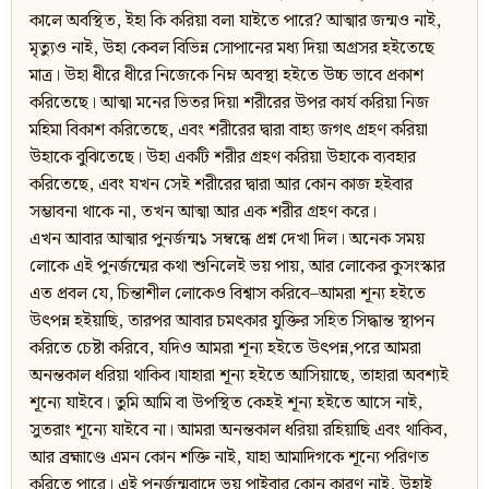
কালে অবস্থিত, ইহা কি করিয়া বলা যাইতে পারে? আত্মার জন্মও নাই,
মৃত্যুও নাই, উহা কেবল বিভিন্ন সোপানের মধ্য দিয়া অগ্রসর হইতেছে
মাত্র। উহা ধীরে ধীরে নিজেকে নিম্ন অবস্থা হইতে উচ্চ ভাবে প্রকাশ
করিতেছে। আত্মা মনের ভিতর দিয়া শরীরের উপর কার্য করিয়া নিজ
মহিমা বিকাশ করিতেছে, এবং শরীরের দ্বারা বাহ্য জগৎ গ্রহণ করিয়া
উহাকে বুঝিতেছে। উহা একটি শরীর গ্রহণ করিয়া উহাকে ব্যবহার
করিতেছে, এবং যখন সেই শরীরের দ্বারা আর কোন কাজ হইবার
সম্ভাবনা থাকে না, তখন আত্মা আর এক শরীর গ্রহণ করে।
এখন আবার আত্মার পুনর্জন্ম১ সম্বন্ধে প্রশ্ন দেখা দিল। অনেক সময়
লোকে এই পুনর্জন্মের কথা শুনিলেই ভয় পায়, আর লোকের কুসংস্কার
এত প্রবল যে, চিন্তাশীল লোকেও বিশ্বাস করিবে–আমরা শূন্য হইতে
উৎপন্ন হইয়াছি, তারপর আবার চমৎকার যুক্তির সহিত সিদ্ধান্ত স্থাপন
করিতে চেষ্টা করিবে, যদিও আমরা শূন্য হইতে উৎপন্ন,পরে আমরা
অনন্তকাল ধরিয়া থাকিব।যাহারা শূন্য হইতে আসিয়াছে, তাহারা অবশ্যই
শূন্যে যাইবে। তুমি আমি বা উপস্থিত কেহই শূন্য হইতে আসে নাই,
সুতরাং শূন্যে যাইবে না। আমরা অনন্তকাল ধরিয়া রহিয়াছি এবং থাকিব,
আর ব্রহ্মাণ্ডে এমন কোন শক্তি নাই, যাহা আমাদিগকে শূন্যে পরিণত
করিতে পারে। এই পূনর্জন্মবাদে ভয় পাইবার কোন কারণ নাই, উহাই