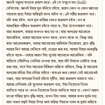
জ্ঞানই সমুদয় জড়কে প্রকাশ করে। এই যে সম্মুখে হল (hall)
দেখিতেছ, জ্ঞানই ইহার মূল বলিতে হইবে, কারণ কোন না কোন জ্ঞানের
সহায়তা ছাড়া উহার অস্তিত্বই জানা যাইত না। এই শরীর স্বপ্রকাশ নহে।
যদি তাহা হইত, তবে মৃত ব্যক্তির দেহও স্বপ্রকাশ হইত। মন বা
আধ্যাত্মিক শরীরও স্বপ্রকাশ হইতে পারে না, উহা চৈতন্যস্বরূপ নহে।
যাহা স্বপ্রকাশ, তাহার কখনও ক্ষয় হয় না। যাহা অপরের আলোকে
আলোকিত, তাহার আলোক কখন থাকে, কখন থাকে না। কিন্তু যাহা
স্বয়ং আলোকস্বরূপ, তাহার আলোকের আবির্ভাব-তিরোভাব, হ্রাস-বৃদ্ধি
আবার কি? আমরা দেখিতে পাই, চন্দ্রের ক্ষয় হয়, আবার উহার কলাবৃদ্ধি
হইতে থাকে—তাহার কারণ উহা সূর্যের আলোকে আলোকিত । যদি
অগ্নিতে লৌহপিণ্ড ফেলিয়া দেওয়া যায়, আর যদি উহাকে লোহিত-তপ্ত
করা যায়, তবে উহা আলোক বিকিরণ করিতে থাকিবে, কিন্তু ঐ আলোক
অপরের বলিয়া উহা চলিয়া যাইবে। অতএব ক্ষয় কেবল সেই আলোকেই
সম্ভব, যাহা অপরের নিকট হইতে গৃহীত, যাহা স্বপ্রকাশ তাহাতে নহে।
আমরা দেখিলাম এই স্থূলদেহ স্বপ্রকাশ নহে, উহা নিজেকে নিজে
জানিতে পারে না। মনও নিজেকে নিজে জানিতে পারে না। কেন? কারণ
মনের শক্তির হ্রাস-বৃদ্ধি আছে, কখন উহা সবল, আবার কখন দুর্বল হয়;
বাহ্য সকল বস্তুই উহার উপর কার্য করিয়া উহাকে সবল বা দুর্বল করিতে