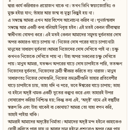
দ্বারা কার্য করিবারও প্রয়োজন থাকে না। তখন তিনি স্বয়ংজ্যোতিঃ ও
মুক্ত হইয়া যান; তাঁহার আর জন্ম বা মৃত্যু কিছুই হয় না।
এ সম্বন্ধে আমরা এখন আর বিশেষ আলোচনা করিব না। পুনর্জন্মবাদ
সম্বন্ধে আর একটি কথা বলিয়াই নিবৃত্ত হইব। এই মতই কেবল জীবাত্মার
স্বাধীনতা ঘোষণা করে। এই মতই কেবল আমাদের সমুদয় দুর্বলতার দোষ
অপর কাহারও ঘাড়ে চাপায় না। নিজের দোষ পরের ঘাড়ে চাপানোটা
মানুষের সাধারণ দুর্বলতা।আমরা নিজেদের দোষ দেখিতে পাই না। চক্ষু
কখনও নিজেকে দেখিতে পায় না। উহা অপর সকলের চক্ষু দেখিতে
পায়। মানুষ আমরা, যতক্ষন অপরের ঘাড়ে দোষ চাপাইতে পারি, ততক্ষণ
নিজেদের দুর্বলতা, নিজেদের ত্রুটি স্বীকার করিতে বড় নারাজ। মানুষ
সাধারণতঃ নিজের দোষগুলি, নিজের ভ্রমত্রুটিগুলি তাহার প্রতিবেশীর
ঘাড়ে চাপাইতে চায়, তাহা যদি না পরে, তবে ঈশ্বরের ঘাড়ে চাপায়; তাহা
না হইলে অদৃষ্ট নামক একটি ভূতের কল্পনা করে এবং তাহারই উপর
দোষারোপ করিয়া নিশ্চিন্ত হয়; কিন্তু কথা এই, ‘অদৃষ্ট’ নামে এই বস্তুটির
স্বরূপ কি এবং উহা থাকেই বা কোথায়? আমরা তো যাহা বপন করি,
তাহাই পাইয়া থাকি।
আমরাই আমাদের অদৃষ্টের নির্মাতা। আমাদের অদৃষ্ট মন্দ হইলে কাহাকেও
দোষী করিতে পারা যায় না,আবার ভাল হইলে প্রশংসাও অপর কেহ পায়