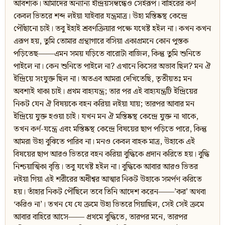
আবশ্যক। আমাদের অন্যান্য ইন্দ্রিয়সম্বন্ধেও সেইরূপ। বাহিরের কর্ণ
কেবল ভিতরে শব্দ লইয়া যাইবার যন্ত্রমাত্র। উহা মস্তিষ্কস্থ কেন্দ্রে
পৌঁছানো চাই। তবু ইহাই শ্রবণক্রিয়ার পক্ষে যথেষ্ট হইল না। কখন কখন
এরূপ হয়, তুমি তোমার গ্রন্থাগারে বসিয়া একাগ্রমনে কোন পুস্তক
পড়িতেছ——এমন সময় ঘড়িতে বারোটা বাজিল, কিন্তু তুমি শুনিতে
পাইলে না। কেন শুনিতে পাইলে না? এখানে কিসের অভাব ছিল? মন ঐ
ইন্দ্রিয়ে সংযুক্ত ছিল না। অতএব আমরা দেখিতেছি, তৃতীয়তঃ মন
অবশ্যই থাকা চাই। প্রথম বাহ্যযন্ত্র; তার পর এই বাহ্যযন্ত্রটি ইন্দ্রিয়ের
নিকট যেন ঐ বিষয়কে বহন করিয়া লইয়া যায়; তারপর আবার মন
ইন্দ্রিয়ে যুক্ত হওয়া চাই। যখন মন ঐ মস্তিষ্কস্থ কেন্দ্রে যুক্ত না থাকে,
তখন কর্ণ-যন্ত্রে এবং মস্তিষ্কস্থ কেন্দ্রে বিষয়ের ছাপ পড়িতে পারে, কিন্তু
আমরা উহা বুঝিতে পারিব না। মনও কেবল বাহক মাত্র, উহাকে এই
বিষয়ের ছাপ আরও ভিতরে বহন করিয়া বুদ্ধিকে প্রদান করিতে হয়। বুদ্ধি
নিশ্চয়াত্মিকা বৃত্তি। তবু যথেষ্ট হইল না। বুদ্ধিকে আবার আরও ভিতর
লইয়া গিয়া এই শরীরের অধীশ্বর আত্মার নিকট উহাকে সমর্পণ করিতে
হয়। তাঁহার নিকট পৌঁছিলে তবে তিনি আদেশ করেন——’কর’ অথবা
‘করিও না’। তখন যে যে ক্রমে উহা ভিতরে গিয়াছিল, সেই সেই ক্রমে
আবার বাহিরে আসে—— প্রথমে বুদ্ধিতে, তারপর মনে, তারপর