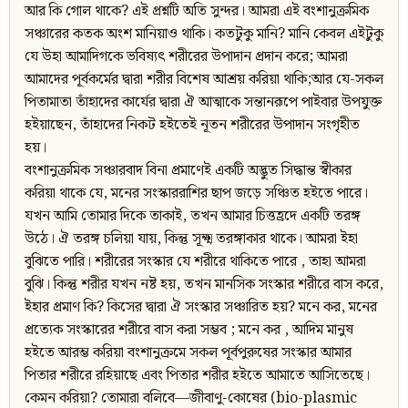
আর কি গোল থাকে? এই প্রশ্নটি অতি সুন্দর। আমরা এই বংশানুক্রমিক
সঞ্চারের কতক অংশ মানিয়াও থাকি। কতটুকু মানি? মানি কেবল এইটুকু
যে উহা আমাদিগকে ভবিষ্যৎ শরীরের উপাদান প্রদান করে; আমরা
আমাদের পূর্বকর্মের দ্বারা শরীর বিশেষ আশ্রয় করিয়া থাকি;আর যে-সকল
পিতামাতা তাঁহাদের কার্যের দ্বারা ঐ আত্মাকে সন্তানরূপে পাইবার উপযুক্ত
হইয়াছেন, তাঁহাদের নিকট হইতেই নূতন শরীরের উপাদান সংগৃহীত
হয়।
বংশানুক্রমিক সঞ্চারবাদ বিনা প্রমাণেই একটি অদ্ভুত সিদ্ধান্ত স্বীকার
করিয়া থাকে যে, মনের সংস্কাররাশির ছাপ জড়ে সঞ্চিত হইতে পারে।
যখন আমি তোমার দিকে তাকাই, তখন আমার চিত্তহ্রদে একটি তরঙ্গ
উঠে। ঐ তরঙ্গ চলিয়া যায়, কিন্তু সূক্ষ্ম তরঙ্গাকার থাকে। আমরা ইহা
বুঝিতে পারি। শরীরের সংস্কার যে শরীরে থাকিতে পারে , তাহা আমরা
বুঝি। কিন্তু শরীর যখন নষ্ট হয়, তখন মানসিক সংস্কার শরীরে বাস করে,
ইহার প্রমাণ কি? কিসের দ্বারা ঐ সংস্কার সঞ্চারিত হয়? মনে কর, মনের
প্রত্যেক সংস্কারের শরীরে বাস করা সম্ভব ; মনে কর , আদিম মানুষ
হইতে আরম্ভ করিয়া বংশানুক্রমে সকল পূর্বপুরুষের সংস্কার আমার
পিতার শরীরে রহিয়াছে এবং পিতার শরীর হইতে আমাতে আসিতেছে।
কেমন করিয়া? তোমারা বলিবে—জীবাণু-কোষের (bio-plasmic