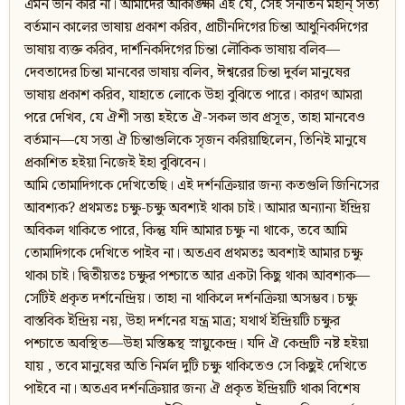
এমন ভান করি না। আমাদের আকাঙ্ক্ষা এই যে, সেই সনাতন মহান‍্ সত্য
বর্তমান কালের ভাষায় প্রকাশ করিব, প্রাচীনদিগের চিন্তা আধুনিকদিগের
ভাষায় ব্যক্ত করিব, দার্শনিকদিগের চিন্তা লৌকিক ভাষায় বলিব—
দেবতাদের চিন্তা মানবের ভাষায় বলিব, ঈশ্বরের চিন্তা দুর্বল মানুষের
ভাষায় প্রকাশ করিব, যাহাতে লোকে উহা বুঝিতে পারে। কারণ আমরা
পরে দেখিব, যে ঐশী সত্তা হইতে ঐ-সকল ভাব প্রসূত, তাহা মানবেও
বর্তমান—যে সত্তা ঐ চিন্তাগুলিকে সৃজন করিয়াছিলেন, তিনিই মানুষে
প্রকাশিত হইয়া নিজেই ইহা বুঝিবেন।
আমি তোমাদিগকে দেখিতেছি। এই দর্শনক্রিয়ার জন্য কতগুলি জিনিসের
আবশ্যক? প্রথমতঃ চক্ষু-চক্ষু অবশ্যই থাকা চাই। আমার অন্যান্য ইন্দ্রিয়
অবিকল থাকিতে পারে, কিন্তু যদি আমার চক্ষু না থাকে, তবে আমি
তোমাদিগকে দেখিতে পাইব না। অতএব প্রথমতঃ অবশ্যই আমার চক্ষু
থাকা চাই। দ্বিতীয়তঃ চক্ষুর পশ্চাতে আর একটা কিছু থাকা আবশ্যক—
সেটিই প্রকৃত দর্শনেন্দ্রিয়। তাহা না থাকিলে দর্শনক্রিয়া অসম্ভব। চক্ষু
বাস্তবিক ইন্দ্রিয় নয়, উহা দর্শনের যন্ত্র মাত্র; যথার্থ ইন্দ্রিয়টি চক্ষুর
পশ্চাতে অবস্থিত—উহা মস্তিষ্কস্থ স্নায়ুকেন্দ্র। যদি ঐ কেন্দ্রটি নষ্ট হইয়া
যায় , তবে মানুষের অতি নির্মল দুটি চক্ষু থাকিতেও সে কিছুই দেখিতে
পাইবে না। অতএব দর্শনক্রিয়ার জন্য ঐ প্রকৃত ইন্দ্রিয়টি থাকা বিশেষ