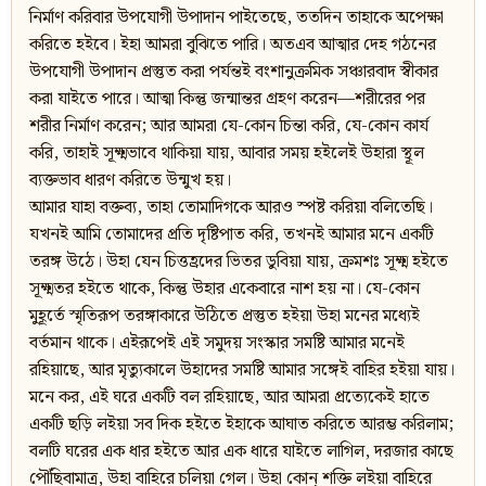
নির্মাণ করিবার উপযোগী উপাদান পাইতেছে, ততদিন তাহাকে অপেক্ষা
করিতে হইবে। ইহা আমরা বুঝিতে পারি। অতএব আত্মার দেহ গঠনের
উপযোগী উপাদান প্রস্তুত করা পর্যন্তই বংশানুক্রমিক সঞ্চারবাদ স্বীকার
করা যাইতে পারে। আত্মা কিন্তু জন্মান্তর গ্রহণ করেন—শরীরের পর
শরীর নির্মাণ করেন; আর আমরা যে-কোন চিন্তা করি, যে-কোন কার্য
করি, তাহাই সূক্ষ্মভাবে থাকিয়া যায়, আবার সময় হইলেই উহারা স্থূল
ব্যক্তভাব ধারণ করিতে উন্মুখ হয়।
আমার যাহা বক্তব্য, তাহা তোমাদিগকে আরও স্পষ্ট করিয়া বলিতেছি।
যখনই আমি তোমাদের প্রতি দৃষ্টিপাত করি, তখনই আমার মনে একটি
তরঙ্গ উঠে। উহা যেন চিত্তহ্রদের ভিতর ডুবিয়া যায়, ক্রমশঃ সূক্ষ্ম হইতে
সূক্ষ্মতর হইতে থাকে, কিন্তু উহার একেবারে নাশ হয় না। যে-কোন
মুহূর্তে স্মৃতিরূপ তরঙ্গাকারে উঠিতে প্রস্তুত হইয়া উহা মনের মধ্যেই
বর্তমান থাকে। এইরূপেই এই সমুদয় সংস্কার সমষ্টি আমার মনেই
রহিয়াছে, আর মৃত্যুকালে উহাদের সমষ্টি আমার সঙ্গেই বাহির হইয়া যায়।
মনে কর, এই ঘরে একটি বল রহিয়াছে, আর আমরা প্রত্যেকেই হাতে
একটি ছড়ি লইয়া সব দিক হইতে ইহাকে আঘাত করিতে আরম্ভ করিলাম;
বলটি ঘরের এক ধার হইতে আর এক ধারে যাইতে লাগিল, দরজার কাছে
পৌঁছিবামাত্র, উহা বাহিরে চলিয়া গেল। উহা কোন‍্ শক্তি লইয়া বাহিরে