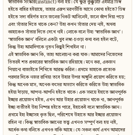
স্বাভাবিক সংস্কার(instinct) বলা হয়। যে ক্ষুদ্র কুক্কুটটি এইমাত্র ডিম্ব
হইতে বাহির হইয়াছে, তাহার এরূপ মরণভীতি আসে কোথা হইতে? ডিম্ব
হইতে সদ্য বহির্গত হংস জলের নিকট আসিলেই, জলে ঝাঁপ দিয়া পড়ে
এবং সাঁতার দিতে থাকে কেন? উহা কখন সাঁতার দেয় নাই, অথবা
কাহাকেও সাঁতার দিতে দেখে নাই। লোকে বলে উহা ‘স্বাভাবিক জ্ঞান’।
‘স্বাভাবিক জ্ঞান’ বলিলে একটা খুব লম্বা-চওড়া কথা বলা হইল বটে,
কিন্তু উহা আমাদিগকে নূতন কিছুই শিখাইল না।
এই স্বাভাবিক জ্ঞান কি, তাহা আলোচনা করা যাক। আমাদের নিজেদের
ভিতরই শত প্রকারের স্বাভাবিক জ্ঞান রহিয়াছে। মনে কর, একজন
পিয়ানো বাজাইতে শিখিতে আরম্ভ করিল। প্রথমে তাহাকে প্রত্যেক
পরদার দিকে নজর রাখিয়া তবে উহার উপর অঙ্গুলি প্রয়োগ করিতে হয়;
কিন্তু অনেক মাস, অনেক বৎসর অভ্যাস করিতে করিতে উহা স্বাভাবিক
হইয়া দাঁড়ায়, আপনা-আপনি হইতে থাকে। এক সময়ে ইহাতে জ্ঞানপূর্বক
ইচ্ছার প্রয়োজন হইত, এখন আর উহার প্রয়োজন থাকে না, জ্ঞানপূর্বক
ইচ্ছা ব্যতীতই উহা নিষ্পন্ন হইতে পারে, ইহাকেই বলে স্বাভাবিক জ্ঞান।
প্রথমে ইহা ইচ্ছাসহ কৃত ছিল, পরিশেষে উহাতে আর ইচ্ছার প্রয়োজন
রহিল না। কিন্তু স্বাভাবিক জ্ঞানের তত্ত্ব এখনও সম্পূর্ণ বলা হয় নাই,
অর্ধেক কথা বলিতে এখনও বাকি আছে। যে-সকল কার্য এখন আমাদের