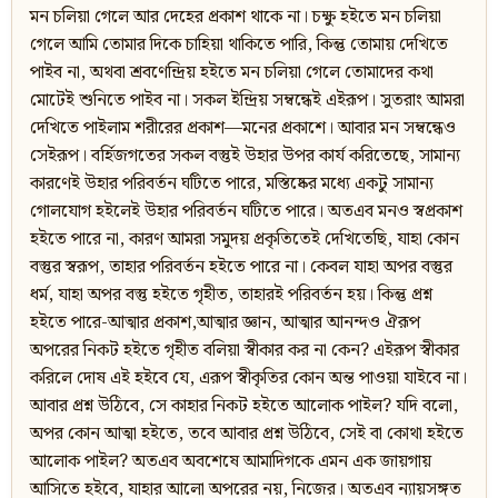
মন চলিয়া গেলে আর দেহের প্রকাশ থাকে না। চক্ষু হইতে মন চলিয়া
গেলে আমি তোমার দিকে চাহিয়া থাকিতে পারি, কিন্তু তোমায় দেখিতে
পাইব না, অথবা শ্রবণেন্দ্রিয় হইতে মন চলিয়া গেলে তোমাদের কথা
মোটেই শুনিতে পাইব না। সকল ইন্দ্রিয় সম্বন্ধেই এইরূপ। সুতরাং আমরা
দেখিতে পাইলাম শরীরের প্রকাশ—মনের প্রকাশে। আবার মন সম্বন্ধেও
সেইরূপ। বর্হিজগতের সকল বস্তুই উহার উপর কার্য করিতেছে, সামান্য
কারণেই উহার পরিবর্তন ঘটিতে পারে, মস্তিষ্কের মধ্যে একটু সামান্য
গোলযোগ হইলেই উহার পরিবর্তন ঘটিতে পারে। অতএব মনও স্বপ্রকাশ
হইতে পারে না, কারণ আমরা সমুদয় প্রকৃতিতেই দেখিতেছি, যাহা কোন
বস্তুর স্বরূপ, তাহার পরিবর্তন হইতে পারে না। কেবল যাহা অপর বস্তুর
ধর্ম, যাহা অপর বস্তু হইতে গৃহীত, তাহারই পরিবর্তন হয়। কিন্তু প্রশ্ন
হইতে পারে-আত্মার প্রকাশ,আত্মার জ্ঞান, আত্মার আনন্দও ঐরূপ
অপরের নিকট হইতে গৃহীত বলিয়া স্বীকার কর না কেন? এইরূপ স্বীকার
করিলে দোষ এই হইবে যে, এরূপ স্বীকৃতির কোন অন্ত পাওয়া যাইবে না।
আবার প্রশ্ন উঠিবে, সে কাহার নিকট হইতে আলোক পাইল? যদি বলো,
অপর কোন আত্মা হইতে, তবে আবার প্রশ্ন উঠিবে, সেই বা কোথা হইতে
আলোক পাইল? অতএব অবশেষে আমাদিগকে এমন এক জায়গায়
আসিতে হইবে, যাহার আলো অপরের নয়, নিজের। অতএব ন্যায়সঙ্গত