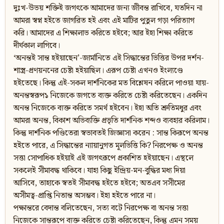
দুঃখ-উভয় শক্তিই জগৎকে আমাদের জন্য জীবন্ত রাখিবে, যতদিন না
আমরা স্বপ্ন হইতে জাগরিত হই এবং এই মাটির পুতুল গড়া পরিত্যাগ
করি। আমাদের এ শিক্ষালাভ করিতে হইবে; আর ইহা শিক্ষা করিতে
দীর্ঘকাল লাগিবে।
‘অনন্তই সান্ত হইয়াছেন’-জার্মানিতে এই সিদ্ধান্তের ভিত্তির উপর দর্শন-
শাস্ত্র-প্রণয়ননের চেষ্টা হইয়াছিল। এরূপ চেষ্টা এখনও ইংল্যণ্ডে
হইতেছে। কিন্তু এই-সকল দার্শনিকের মত বিশ্লেষন করিলে পাওয়া যায়-
অনন্তস্বরূপ১ নিজেকে জগতে ব্যক্ত করিতে চেষ্টা করিতেছেন। একদিন
অনন্ত নিজেকে ব্যক্ত করিতে সমর্থ হইবেন। ইহা অতি শ্রুতিমধুর এবং
আমরা অনন্ত, বিকাশ অভিব্যক্তি প্রভৃতি দার্শনিক শব্দও ব্যবহার করিলাম।
কিন্তু দার্শনিক পণ্ডিতেরা স্বভাবতই জিজ্ঞাসা করেন : সান্ত কিরূপে অনন্ত
হইতে পারে, এ সিদ্ধান্তের ন্যায়ানুগত মূলভিত্তি কি? নিরপেক্ষ ও অনন্ত
সত্তা সোপাধিক হইয়াই এই জগৎরূপে প্রকাশিত হইয়াছেন। এস্থলে
সকলেই সীমাবদ্ধ থাকিবে। যাহা কিছু ইন্দ্রিয়-মন-বুদ্ধির মধ্য দিয়া
আসিবে, তাহাকে স্বতই সীমাবদ্ধ হইতে হইবে; অতএব সসীমের
অসীমত্ব-প্রাপ্তি নিতান্ত অসম্ভব। ইহা হইতে পারে না।
পক্ষান্তরে বেদান্ত বলিতেছেন, সত্য বটে নিরপেক্ষ বা অনন্ত সত্তা
নিজেকে সান্তরূপে ব্যক্ত করিতে চেষ্টা করিতেছেন, কিন্তু এমন সময়