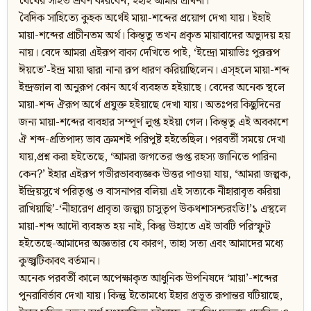
ধৈর্যের সহিত শ্রবণ করিবেন, ইহাই আমার প্রার্থনা।
বৈদিক সাহিত্যে কুহক অর্থেই মায়া-শব্দের প্রয়োগ দেখা যায়। ইহাই
মায়া-শব্দের প্রাচীনতম অর্থ। কিন্ত্তু তখন প্রকৃত মায়াবাদের অভ্যুদয় হয়
নায়। বেদে আমরা এইরূপ বাক্য দেখিতে পাই, ‘ইন্দ্রো মায়াভিঃ পুরূরূপ
ঈয়তে’-ইন্দ্র মায়া দ্বারা নানা রূপ ধারণ করিয়াছিলেন। এস্হলে মায়া-শব্দ
ইন্দ্রজাল বা অনুরূপ কোন অর্থে ব্যবহৃত হইয়াছে। বেদের অনেক স্থলে
মায়া-শব্দ ঐরূপ অর্থে প্রযুক্ত হইয়াছে দেখা যায়। অতঃপর কিছুদিনের
জন্য মায়া-শব্দের ব্যবহার সম্পূর্ণ লুপ্ত হইয়া গেল। কিন্ত্তু এই অবকাশে
ঐ শব্দ-প্রতিপাদ্য ভাব ক্রমশই পরিপুষ্ট হইতেছিল। পরবর্তী সময়ে দেখা
যায়,প্রশ্ন করা হইতেছে, ‘আমরা জগতের গুপ্ত রহস্য জানিতে পারিনা
কেন?’ ইহার এইরূপ গভীরভাবব্যজ্ঞক উত্তর পাওয়া যায়, ‘আমরা জল্পক,
ইন্দ্রিয়সুখে পরিতৃপ্ত ও বাসনাপর বলিয়া এই সত্যকে নীহারাবৃত করিয়া
রাখিয়াছি’-‘নীহারেণ প্রাবৃতা জল্প্যা চাসুতৃপ উকথশাসশ্চরংতি!’১ এস্থলে
মায়া-শব্দ আদৌ ব্যবহৃত হয় নাই, কিন্তু উহাতে এই ভাবটি পরিস্ফুট
হইতেছে-আমাদের অজ্ঞতার যে কারণ, তাহা সত্য এবং আমাদের মধ্যে
কুজ্ঝটিকাবৎ বর্তমান।
অনেক পরবর্তী কালে অপেক্ষাকৃত আধুনিক উপনিষদে ‘মায়া’-শব্দের
পুনরাবির্ভাব দেখা যায়। কিন্তু ইতোমধ্যে ইহার প্রভূত রূপান্তর ঘটিয়াছে,