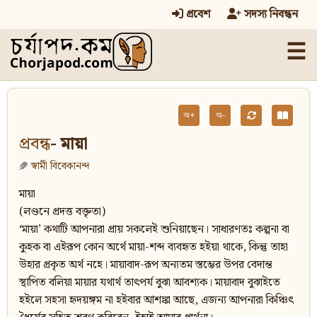
প্রবেশ
সদস্য নিবন্ধন
☰
অ+
অ-
প্রবন্ধ
- মায়া
স্বামী বিবেকানন্দ
মায়া
(লণ্ডনে প্রদত্ত বক্তৃতা)
‘মায়া’ কথাটি আপনারা প্রায় সকলেই শুনিয়াছেন। সাধারণতঃ কল্পনা বা
কুহক বা এইরূপ কোন অর্থে মায়া-শব্দ ব্যবহৃত হইয়া থাকে, কিন্তু তাহা
উহার প্রকৃত অর্থ নহে। মায়াবাদ-রূপ অন্যতম স্তম্ভের উপর বেদান্ত
স্থাপিত বলিয়া মায়ার যথার্থ তাৎপর্য বুঝা আবশ্যক। মায়াবাদ বুঝাইতে
হইলে সহসা হৃদয়ঙ্গম না হইবার আশঙ্কা আছে, এজন্য আপনারা কিঞ্চিৎ