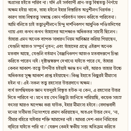
অগ্রসর হইতে পারিব না। যদি এই সর্বব্যাপী প্রান-তত্ত্ব বিশ্বতত্ত্ব-নির্ণয়ে
অক্ষম হইয়া থাকে, তাহা হইলে ইহার বিস্তারিত অনুশীলন নিরর্থক ;
কারণ তাহা বিশ্বতত্ত্ব সম্বন্ধে কোন পরিবর্তন সাধন করিতে পারিবেনা।
আমি বলিতে চাই তত্ত্বানুশীলনে হিন্দু দার্শনিকগণ আধুনিক পণ্ডিতদিগের
ন্যায় এবং কখন কখন তাঁহাদের অপেক্ষাও অধিকতর সাহসী ছিলেন।
তাঁহারা এমন অনেক ব্যাপক সাধারন নিয়ম আবিষ্কার করিয়া গিয়াছেন,
যেগুলি আজও সম্পুর্ন নূতন; এবং তাঁহাদের গ্রন্থে এইরূপ অনেক
মতবাদ আছে, যেগুলি বর্তমান বৈঞ্জানিকগণ আজও মতবাদরূপে চিন্তা
করিতে পারেন নাই। দৃষ্টান্তস্বরূপ দেখানো যাইতে পারে যে, তাঁহারা
কেবল আকাশ-তত্ত্বে উপনীত হইয়াই ক্ষান্ত হন নাই, আরও তাহার উচ্চে
অধিকতর সূক্ষ্ম আকাশ প্রাপ্ত হইয়াছেন। কিন্তু ইহাতে কিছুরই মীমাংসা
হইল না। এই-সকল তত্ত্ব রহস্যের উত্তরদানে অক্ষম।
ব্যর্থ জগদ্বিষয়ক জ্ঞান যতদূরই বিস্তৃত হউক না কেন, এ রহস্যের উত্তর
দিতে পারিবে না। মনে হয় যেন কিছুটা জানিতে পারিয়াছি, কয়েক সহস্র
বৎসর আরও অপেক্ষা করা যাউক, ইহার মীমাংসা হইবে। বেদান্তবাদী
মনের সসীমতা নিঃসংশয়ে প্রমাণ করিয়াছেন, অতএব উত্তর দেন, ‘না,
সীমার বহিরে যাইবার শক্তি আমাদের নাই। আমরা দেশ-কাল নিমিত্তের
বা্হিরে যাইতে পারি না।’ যেরূপ কেহই স্বকীয় সত্তা অতিক্রম করিতে