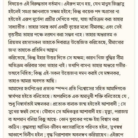
বিষয়েও এই বিরুদ্ধভাব বর্তমান। এইরূপ মনে হয়, যেন মানুষ জিঞ্জাসু
হইলেই সমগ্র জ্ঞানলাভে সক্ষম হইবে; কিন্তু কয়েক পদ অগ্রসর না
হইতেই এরূপ দুর্ভেদ্য প্রাচীর দেখিতে পায়, যাহা অতিক্রম করা তাহার
সাধ্যাতীত। তাহার সমস্ত কার্য একটি বৃত্তের মধ্যে সীমাবদ্ধ; এবং সেই
বৃত্তসীমা তাহার পক্ষে লঙ্ঘন করা সম্ভব নহে। তাহার অন্তরতম ও
প্রিয়তম রহস্যসকল তাহাকে দিবারাত্র উত্তেজিত করিতেছে, মীমাংসার
জন্য তাহাকে প্রতিদিন আহ্বান
করিতেছে, কিন্তু ইহার উত্তর দিতে সে অক্ষম; কারন নিজ বুদ্ধির সীমা
অতিক্রম করিবার সাধ্য তাহার নাই। তথাপি বাসনা তাহার অন্তরে গভীর-
ভঅবে নিহিত; কিন্তু এই-সকল উত্তেজনা দমন করাই যে মঙ্গলকর,
তাহাও আমরা অবগত আছি।
আমাদের হৃৎপিণ্ডের প্রত্যক স্পন্দন প্রতি নিঃশ্বাসের সহিত আমাদিগকে
স্বার্থপর হইতে বলিতেছে। অপরদিকে এক অমানুষী শক্তি বলিতেছে যে ,
শুধু নিস্বার্থতাই মঙ্গলকর। প্রত্যেক বালাক জন্ম হইতেই আশাবাদী ; সে
সুখের স্বপ্নই দেখে। যৌবনে সে অধিকত্বর আশাবাদী হয়। মৃত্যু, পরাজয়
বা অপমান বলিয়া কিছু আছে- কোন যুবকের পক্ষে ইহা বিশ্বাস করা
কাঠিন। বৃদ্ধাবস্থা আসিল-জীবন ধ্বংসরাসিতে পরিনত হইল, সুখস্বপ্ন
আকাশে বিলীন হইল ; বৃদ্ধ নিরাশাবাদ অবলম্বন করিয়াছেন। এইরূপে