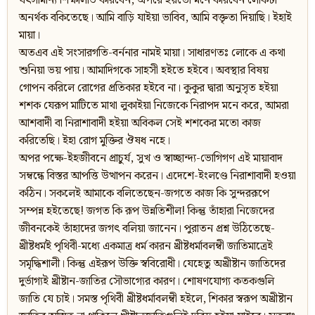
যৎসামান্য শিক্ষালাভ করিবেন, অপরে হয়তো মনে করিবেন লোকটা
অনর্থক বকিতেছে। আমি বাড়ি যাইয়া ভাবিব, আমি বক্তৃতা দিয়াছি। ইহাই
মায়া।
অতএব এই সংসারগতি-বর্ননার নামই মায়া। সাধারণতঃ লোকে এ কথা
শুনিয়া ভয় পায়। আমাদিগকে সাহসী হইতে হইবে। অবস্থার বিষয়
গোপন করিলে রোগের প্রতিকার হইবে না। কুকুর দ্বারা অনুসৃত হইয়া
শশক যেরূপ মাটিতে মাথা লুকাইয়া নিজেকে নিরাপদ মনে করে, আমরা
আশবাদী বা নিরাশাবাদী হইয়া অবিকল সেই শশকের মতো কাজ
করিতেছি। ইহা রোগ মুক্তির ঔষধ নহে।
অপর পক্ষে-ইহজীবনে প্রাচুর্য, সুখ ও স্বাচ্ছান্দ্য-ভোগিগণ এই মায়াবাদ
সম্বন্ধে বিস্তর আপত্তি উত্থাপন করেন। এদেশে-ইংলণ্ডে নিরাশাবাদী হওয়া
কঠিন। সকলেই আমাকে বলিতেছেন-জগতে কাজ কি সুন্দররূপে
সম্পন্ন হইতেছে! জগত কি রূপ উন্নতিশীল! কিন্তু তাঁহারা নিজেদের
জীবনকেই তাঁহাদের জগৎ বলিয়া জানেন। পুরাতন প্রশ্ন উঠিতেছে-
খ্রীষ্টধর্মই পৃথিবী-মধ্যে একমাত্র ধর্ম কারন খ্রীষ্টধর্মাবলম্বী জাতিমাত্রেই
সমৃদ্ধিশালী। কিন্তু এইরূপ উক্তি স্ববিরোধী। যেহেতু অখ্রীষ্টান জাতিদের
দুর্ভাগ্যই খ্রীষ্টান-জাতির সৌভাগ্যের কারণ। শোষণযোগ্য কতকগুলি
জাতি যে চাই। সমস্ত পৃথিবী খ্রীষ্টধর্মাবলম্বী হইলে, শিকার স্বরূপ অখ্রীষ্টান