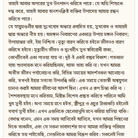
তাহাই আবার অপরের সুখ উৎপাদন করিতে পারে। যে অগ্নি শিশুকে
দগ্ধ করে, তাহাই আবার অনশনক্লিষ্ট ব্যক্তির উপাদেয় আহার রন্ধন
করিতে পারে।
যে স্নায়ুমণ্ডলীর দ্বারা দুঃখবোধ অন্তরে প্রবাহিত হয়, সুখবোধ ও তাহারই
দ্বারা অন্তরে নীত হয়। অমঙ্গল-নিবারণের একমাত্র উপায় মঙ্গল-নিবারণ;
উপায়ান্তর নাই, ইহা নিশ্চিত। মৃত্যু বারণ করিতে হইলে জীবনও বারণ
করিতে হইবে। মৃত্যুহীন জীবন ও দুঃখহীন সুখ স্ববিরোধী বাক্য,
কোনটিকেই একা পাওয়া যায় না। দুই-ই একই বস্তুর বিকাশ। গতকাল
যাহা শুভদায়ক মনে করিয়াছিলাম, আজ তাহা করি না। যখন আমরা
অতীত জীবন পর্যালোচনা করি, বিভিন্ন সময়ের আদর্শসকল আলোচনা
করি, তখনই ইহার সত্যতা উপলব্ধি করি। এক সময়ে তেজস্বী অশ্বযুগল
চালনা করাই আমার জীবনের আদর্শ ছিল। এখন এ রূপ চিন্তা করি না ।
শৈশবাবস্থায় মনে করিতাম, মিষ্টান্ন-বিশেষ প্রস্তুত করিতে পারিলে আমি
খুব সুখী হইব। অন্য সময়ে মনে হইত, স্ত্রীপুত্র ও প্রচুর টাকাকড়ি হইলেই
যথার্থ সুখী হইব। এখন এগুলিকে ছেলেমানুষি মনে করিয়া হাসিয়া থাকি।
বেদান্ত বলেন, এমন এক সময় আসিবেই আসিবে, যখন আমরা পিছনের
দিকে তাকাইব, এবং যে সকল ভাবাদর্শের জন্য আমরা ব্যক্তিত্ব পরিহার
করিতে ভয় পাইতেছি, সেগুলিকে আমরা বিদ্রূপ করিব। সকলেই নিজ