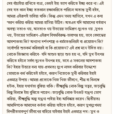
দেহ বাঁচাইয়া রাখিতে ব্যগ্র, কেহই ইহা ত্যাগ করিতে ইচ্ছা করে না। এই
দেহ যত কাল ইচ্ছা ততকাল রক্ষাকরিতে পারিলে অত্যন্ত সুখী হইব,
আমরা এইরূপই ভাবিয়া থাকি। কিন্তু এমন সময় আসিবে, যখন এ কথা
স্মরণ করিয়া করিয়া আমরা হাসিয়া উঠিব। অতএব যদি আমাদের বর্তমান
অবস্থা সত্যও নয়, অসত্যও নয় উভয়ের সংমিশ্রণ-দুঃখও নয় ,সুখও
নয়, উভয়ের সংমিশ্রণ-এইরূপ বিষমবিরুদ্ধ-ভাবাপন্ন হয়, তবে বেদান্তের
আবশ্যকতা কি? অন্যান্য দর্শনশাস্ত্র ও ধর্মমতগুলিরই বা প্রয়োজন কি?
সর্বোপরি শুভকর্ম করিবারই বা কি প্রয়োজন? এই প্রশ্ন মনে উদিত হয়।
লোকে জিজ্ঞাসা করিবে- যদি অশুভ ছাড়া শুভ হয় না, যদি সুখ উৎপন্ন
করিতে হইলে সর্বদা দুঃখও উৎপন্ন হয়, তবে এ সকলের আবশ্যকতা
কি? ইহার উত্তরে বলা যায়-প্রথমতঃ দুঃখ লাঘব করিবার উদ্দেশ্যে
তোমাকে কর্ম করিতেই হইবে, কারণ নিজেকে সুখী করিবার ইহাই
একমাত্র উপায়। আমরা প্রত্যেকে নিজ নিজ জীবনে, শীঘ্র বা বিলম্বে
হউক, ইহার যথার্থতা বুঝিয়া থাকি। তীক্ষ্মবুদ্ধি লোক কিছু সত্বর, জড়বুদ্ধি
কিছু বিলম্বে ইহা বুঝিতে পারেন। জড়বুদ্ধি লোক উৎকট যন্ত্রণা ভোগ
করিয়া, তীক্ষ্মবুদ্ধি অল্প যন্ত্রনা পাইয়া ইহা আবিষ্কার করেন। দ্বিতীয়তঃ
আমাদিগকে আমাদের কর্তব্য করিয়া যাইতে হইবে, কারণ সুখদুঃখময়
বিপরীতভাবপূর্ণ জীবনের বাহিরে যাইবার ইহাই একমাত্র পথ। সুখ ও