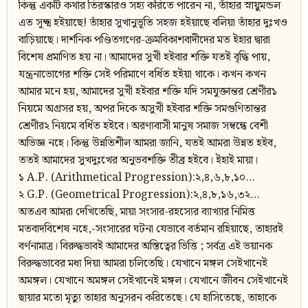
কিন্তু একটি কথার তিরস্কারও সহ্য করিতে পারেন না, তাঁহার স্নায়ুমন্ডল
এত সূক্ষ্ম হইয়াছে! তাঁহার সুখানুভূতি সহজ হইয়াছে বলিয়া তাঁহার দুঃখও
বাড়িয়াছে। দার্শনিক পণ্ডিতগণের-ক্রমবিকাশবাদীদের মত ইহার দ্বারা
বিশেষ প্রমাণিত হয় না। আমাদের সুখী হইবার শক্তি যতই বৃদ্ধি পায়,
যন্ত্রনাভোগের শক্তি সেই পরিমাণে বর্ধিত হইয়া থাকে। কখন কখন
আমার মনে হয়, আমাদের সুখী হইবার শক্তি যদি সমযুক্তান্তর শ্রেণীর১
নিয়মে অগ্রসর হয়, অপর দিকে অসুখী হইবার শক্তি সমগুণিতান্তর
শ্রেণীর২ নিয়মে বর্ধিত হইবে। অরণ্যবাসী মানুষ সমাজ সম্বন্ধে বেশী
অভিজ্ঞ নহে। কিন্তু উন্নতিশীল আমরা জানি, যতই আমরা উন্নত হইব,
ততই আমাদের সুখদুঃখের অনুভবশক্তি তীব্র হইবে। ইহাই মায়া।
১ A.P. (Arithmetical Progression):২,৪,৬,৮,১০…
২ G.P. (Geometrical Progression):২,৪,৮,১৬,৩২…
অতএব আমরা দেখিতেছি, মায়া সংসার-রহস্যের ব্যাখ্যার নিমিত্ত
মতবাদবিশেষ নহে,-সংসারের ঘটনা যেভাবে বর্তমান রহিয়াছে, তাহারই
বর্ণনামাত্র। বিরুদ্ধভাবই আমাদের অস্তিত্বের ভিত্তি ; সর্বত্র এই ভয়ানক
বিরুদ্ধভাবের মধ্য দিয়া আমরা চলিতেছি। যেখানে মঙ্গল সেইখানেই
অমঙ্গল। যেখানে অমঙ্গল সেইখানেই মঙ্গল। যেখানে জীবন সেইখানেই
ছায়ার মতো মৃত্যু তাহার অনুসরন করিতেছে। যে হাসিতেছে, তাহাকে