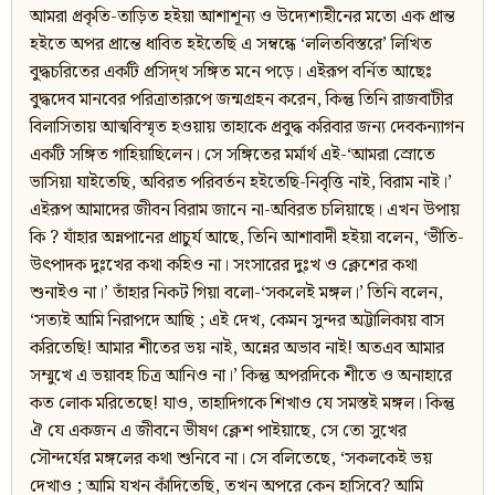
আমরা প্রকৃতি-তাড়িত হইয়া আশাশূন্য ও উদ্যেশ্যহীনের মতো এক প্রান্ত
হইতে অপর প্রান্তে ধাবিত হইতেছি এ সম্বন্ধে ‘ললিতবিস্তরে’ লিখিত
বুদ্ধচরিতের একটি প্রসিদ্থ সঙ্গিত মনে পড়ে। এইরূপ বর্নিত আছেঃ
বুদ্ধদেব মানবের পরিত্রাতারূপে জন্মগ্রহন করেন, কিন্তু তিনি রাজবাটীর
বিলাসিতায় আত্মবিস্মৃত হওয়ায় তাহাকে প্রবুদ্ধ করিবার জন্য দেবকন্যাগন
একটি সঙ্গিত গাহিয়াছিলেন। সে সঙ্গিতের মর্মার্থ এই-‘আমরা স্রোতে
ভাসিয়া যাইতেছি, অবিরত পরিবর্তন হইতেছি-নিবৃত্তি নাই, বিরাম নাই।’
এইরূপ আমাদের জীবন বিরাম জানে না-অবিরত চলিয়াছে। এখন উপায়
কি ? যাঁহার অন্নপানের প্রাচুর্য আছে, তিনি আশাবাদী হইয়া বলেন, ‘ভীতি-
উৎপাদক দুঃখের কথা কহিও না। সংসারের দুঃখ ও ক্লেশের কথা
শুনাইও না।’ তাঁহার নিকট গিয়া বলো-‘সকলেই মঙ্গল।’ তিনি বলেন,
‘সত্যই আমি নিরাপদে আছি ; এই দেখ, কেমন সুন্দর অট্টালিকায় বাস
করিতেছি! আমার শীতের ভয় নাই, অন্নের অভাব নাই! অতএব আমার
সম্মুখে এ ভয়াবহ চিত্র আনিও না।’ কিন্তু অপরদিকে শীতে ও অনাহারে
কত লোক মরিতেছে! যাও, তাহাদিগকে শিখাও যে সমস্তই মঙ্গল। কিন্তু
ঐ যে একজন এ জীবনে ভীষণ ক্লেশ পাইয়াছে, সে তো সুখের
সৌন্দর্যের মঙ্গলের কথা শুনিবে না। সে বলিতেছে, ‘সকলকেই ভয়
দেখাও ; আমি যখন কাঁদিতেছি, তখন অপরে কেন হাসিবে? আমি