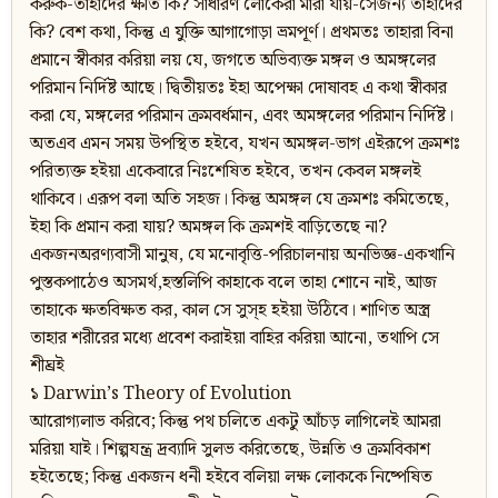
করুক-তাহাদের ক্ষতি কি? সাধারণ লোকেরা মারা যায়-সেজন্য তাহাদের
কি? বেশ কথা, কিন্তু এ যুক্তি আগাগোড়া ভ্রমপূর্ণ। প্রথমতঃ তাহারা বিনা
প্রমানে স্বীকার করিয়া লয় যে, জগতে অভিব্যক্ত মঙ্গল ও অমঙ্গলের
পরিমান নির্দিষ্ট আছে। দ্বিতীয়তঃ ইহা অপেক্ষা দোষাবহ এ কথা স্বীকার
করা যে, মঙ্গলের পরিমান ক্রমবর্ধমান, এবং অমঙ্গলের পরিমান নির্দিষ্ট।
অতএব এমন সময় উপস্থিত হইবে, যখন অমঙ্গল-ভাগ এইরূপে ক্রমশঃ
পরিত্যক্ত হইয়া একেবারে নিঃশেষিত হইবে, তখন কেবল মঙ্গলই
থাকিবে। এরূপ বলা অতি সহজ। কিন্তু অমঙ্গল যে ক্রমশঃ কমিতেছে,
ইহা কি প্রমান করা যায়? অমঙ্গল কি ক্রমশই বাড়িতেছে না?
একজনঅরণ্যবাসী মানুষ, যে মনোবৃত্তি-পরিচালনায় অনভিজ্ঞ-একখানি
পুস্তকপাঠেও অসমর্থ,হস্তলিপি কাহাকে বলে তাহা শোনে নাই, আজ
তাহাকে ক্ষতবিক্ষত কর, কাল সে সুস্হ হইয়া উঠিবে। শাণিত অস্ত্র
তাহার শরীরের মধ্যে প্রবেশ করাইয়া বাহির করিয়া আনো, তথাপি সে
শীঘ্রই
১ Darwin’s Theory of Evolution
আরোগ্যলাভ করিবে; কিন্তু পথ চলিতে একটু আঁচড় লাগিলেই আমরা
মরিয়া যাই। শিল্পযন্ত্র দ্রব্যাদি সুলভ করিতেছে, উন্নতি ও ক্রমবিকাশ
হইতেছে; কিন্তু একজন ধনী হইবে বলিয়া লক্ষ লোককে নিষ্পেষিত