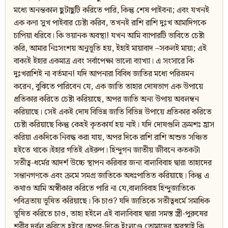
মধ্যে অনন্তকাল ছুটাছুটি করিতে পারি, কিন্তু শেষ পাইবনা; এবং যখনই
এক কণা সুখ পাইবার চেষ্টা করিব, তখনই রাশি রাশি দুঃখ আমাদিগকে
চাপিয়া ধরিবে। কি ভয়ানক অবস্থা! যখন আমি ব্যাপারটি ভাবিতে চেষ্টা
করি, আমার নিঃসংশয় অনুভূতি হয়, ইহাই মায়াবাদ –সকলই মায়া; এই
বাক্যই ইহার একমাত্র এবং সর্বাপেক্ষা ভালো ব্যাখ্যা। এ সংসারে কি
দুঃখরাশিই না বর্তমান! যদি আপনারা বিবিধ জাতির মধ্যে পরিভ্রমন
করেন, বুঝিতে পারিবেন যে, এক জাতি তাহার দোষভাগ এক উপায়ে
প্রতিকার করিতে চেষ্টা করিয়াছে, অপর জাতি অন্য উপায় অবলম্বন
করিয়াছে। সেই একই দোষ বিভিন্ন জাতি বিভিন্ন উপায়ে প্রতিকার করিতে
চেষ্টা করিয়াছে কিন্তু কেহই কৃতকার্য হয় নাই। যদি দোষগুলি ক্রমশঃ হ্রাস
করিয়া একদিকে নিবদ্ধ করা যায়, অপর দিকে রাশি রাশি অশুভ সঞ্চিত
হইতে থাকে।ইহার গতিই এইরুপ। হিন্দুগন জাতীয় জীবনে কতকটা
সতীত্ব-ধর্মের আদর্শ উচ্চে স্থাপন করিবার জন্য বাল্যবিবাহ দ্বারা তাহাদের
সন্তানগণকে এবং ক্রমে সমগ্র জাতিকে অধঃপাতিত করিয়াছে। কিন্তু এ
কথাও আমি অস্বীকার করিতে পারি না যে,বাল্যবিবাহ হিন্দুজাতিকে
পবিত্রতায় ভূষিত করিয়াছে। কি চাও? যদি জাতিকে সতীত্বধর্মে সমাধিক
ভূষিত করিতে চাও, তাহা হইলে এই বাল্যবিবাহ দ্বারা সমস্ত স্ত্রী-পুরুষের
শরীর দুর্বল করিতে হইবে।অপর-দিকে ইংলণ্ডে তোমাদের অবস্থাই কি