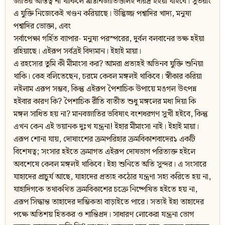
জাতির অস্তিত্ব না থাকিলে খ্রীষ্টানজাতিগুলিই দরিদ্র হইয়া যাইবে। সুতরাং
এ যুক্তি নিজেকেই খণ্ডন করিয়াছে। উদ্ভিজ্জ পশ্বাদির খাদ্য, মনুষ্য
পশ্বাদির ভোক্তা, এবং
সর্বাপেক্ষা গর্হিত ব্যাপার- মনুষ্য পরস্পরের, দুর্বল বলবানের ভক্ষ হইয়া
রহিয়াছে। এইরূপ সর্বত্রই বিদ্যমান। ইহাই মায়া।
এ রহস্যের তুমি কী মীমাংসা কর? আমরা প্রত্যহই অভিনব যুক্তি শুনিয়া
থাকি। কেহ বলিতেছেন, চরমে কেবল মঙ্গলই থাকিবে। স্বীকার করিয়া
লইলাম এরূপ সম্ভব, কিন্তু এইরূপ পৈশাচিক উপায়ে মঙগল উৎপন্ন
হইবার কারণ কি? পৈশাচিক রীতি ব্যতীত শুধু মঙ্গলের মধ্য দিয়া কি
মঙ্গল সাধিত হয় না? মানবজাতির ভবিষ্যৎ বংশধরগণ সুখী হইবে, কিন্তু
এখন কেন এই ভয়ানক দুঃখ যন্ত্রনা! ইহার মীমাংসা নাই। ইহাই মায়া।
এরূপ শোনা যায়, দোষাংশের ক্রমপরিহার ক্রমবিকাশবাদের১ একটি
বিশেষত্ব; সংসার হইতে ক্রমাগত এইরূপ দোষভাগ পরিত্যক্ত হইলে
অবশেষে কেবল মঙ্গলই থাকিবে। ইহা শুনিতে অতি সুন্দর। এ সংসারে
যাহাদের প্রাচুর্য আছে, যাহাদের প্রত্যহ কঠোর যন্ত্রণা সহ্য করিতে হয় না,
যাহাদিগকে তথাকথিত ক্রমবিকাশের চক্রে নিষ্পেষিত হইতে হয় না,
এরূপ সিদ্ধান্ত তাহাদের দাম্ভিকতা বাড়াইতে পারে। সত্যই ইহা তাহাদের
পক্ষে অতিশয় হিতকর ও শান্তিপ্রদ। সাধারণ লোকেরা যন্ত্রনা ভোগ