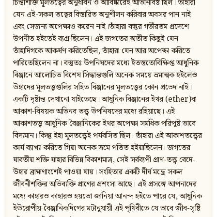
চিন্তাশক্তি মূলতত্বের অনুধাবন ও আবিষ্কারেই অভিনিবিষ্ট ছিল। তাঁহারা
যেন এই-সকল তত্বের বিস্তারিত অনুশীলন করিবার অবসর পান নাই
এবং সেজন্য অপেক্ষাও করেন নাই।তাঁহারা বস্তুর গভীরতম প্রদেশে
উপনীত হইতেই ব্যগ্র ছিলেন। এই জগতের অতীত কিছুই যেন
তাঁহাদিগকে আকর্ষণ করিতেছিল, তাঁহারা যেন আর অপেক্ষা করিতে
পারিতেছিলেন না। বস্তুতঃ উপনিষদের মধ্যে ইতস্ততোবিক্ষিপ্ত আধুনিক
বিঞ্জানে আলোচিত বিশেষ সিদ্ধান্তগুলি অনেক সময়ে ভ্রমাত্মক হইলেও
উহাদের মূলতত্ত্বগুলির সহিত বিঞ্জানের মূলতত্ত্বের কোন প্রভেদ নাই।
একটি দৃষ্টান্ত দেখানো যাইতেছে। আধুনিক বিঞ্জানের ইথর (ether)বা
আকাশ-বিষয়ক অভিনব তত্ত্ব উপনিষদের মধ্যে রহিয়াছে। এই
আকাশতত্ত্ব আধুনিক বৈঞ্জানিকের ইথর অপেক্ষা সমধিক পরিপুষ্ট ভাবে
বিদ্যমান। কিন্তু ইহা মূলতত্ত্বেই পর্যবসিত ছিল। তাঁহারা এই আকাশতত্ত্বের
কার্য ব্যাখ্যা করিতে গিয়া অনেক ভ্রমে পতিত হইয়াছিলেন। জগতের
যাবতীয় শক্তি যাহার বিভিন্ন বিকাশমাত্র, সেই সর্বব্যপী প্রাণ-তত্ত্ব বেদে-
উহার ব্রাহ্মণাংশেই পাওয়া যায়। সংহিতার একটি দীর্ঘ মন্ত্রে সকল
জীবনীশক্তির অভিব্যক্তি প্রাণের প্রশংসা আছে। এই প্রসঙ্গে আপনাদের
মধ্যে কাহারও কাহারও হয়তো জানিয়া আনন্দ হইতে পারে যে, আধুনিক
ইউরোপীয় বৈঞ্জানিকদিগের মটানুযায়ী এই পৃথিবীতে যে ভাবে জীব-সৃষ্টি