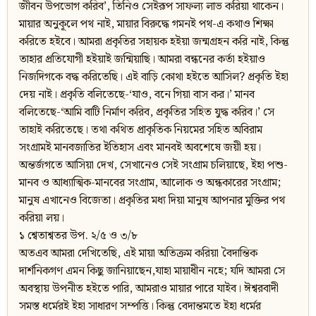
জীবন উপভোগ করিব’, তিনিও সেইরূপ সাফল্য লাভ করিয়া থাকেন।
মায়ার অনুকূলে পথ নাই, মায়ার বিরুদ্ধে গমনই পথ-এ কথাও শিক্ষা
করিতে হইবে। আমরা প্রকৃতির সহায়ক হইয়া জন্মগ্রহন করি নাই, কিন্তু
তাহার প্রতিযোগী হইয়াই জন্মিয়াছি। আমরা বন্ধনের কর্তা হইয়াও
নিজদিগকে বদ্ধ করিতেছি। এই বাড়ি কোথা হইতে আসিল? প্রকৃতি ইহা
দেয় নাই। প্রকৃতি বলিতেছে-‘যাও, বনে গিয়া বাস কর।’ মানব
বলিতেছে-‘আমি বাটি নির্মাণ করিব, প্রকৃতির সহিত যুদ্ধ করিব।’ সে
তাহাই করিতেছে। তথা কথিত প্রাকৃতিক নিয়মের সহিত অবিরাম
সংগ্রামই মানবজাতির ইতিহাস এবং মানবই অবশেষে জয়ী হয়।
অন্তর্জগতে আসিয়া দেখ, সেখানেও সেই সংগ্রাম চলিয়াছে, ইহা পশু-
মানব ও আধ্যাত্মিক-মানবের সংগ্রাম, আলোক ও অন্ধকারের সংগ্রাম;
মানুষ এখানেও বিজেতা। প্রকৃতির মধ্য দিয়া মানুষ আপনার মুক্তির পথ
করিয়া লয়।
১ শ্বেতাশ্বতর উপ. ২/৫ ও ৩/৮
অতএব আমরা দেখিতেছি, এই মায়া অতিক্রম করিয়া বৈদান্তিক
দার্শনিকগণ এমন কিছু জানিয়াছেন,যাহা মায়াধীন নহে; যদি আমরা সে
অবস্থায় উপনীত হইতে পারি, আমরাও মায়ার পারে যাইব। ঈশ্বরবাদী
সমস্ত ধর্মেরই ইহা সাধারণ সম্পত্তি। কিন্তু বেদান্তমতে ইহা ধর্মের