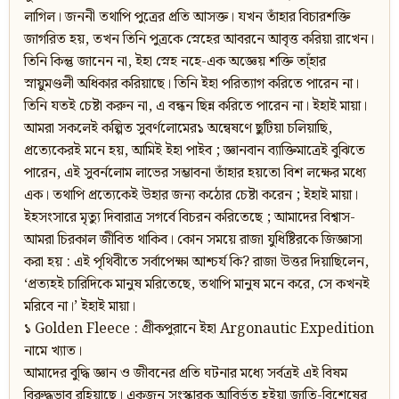
লাগিল। জননী তথাপি পুত্রের প্রতি আসক্ত। যখন তাঁহার বিচারশক্তি
জাগরিত হয়, তখন তিনি পুত্রকে স্নেহের আবরনে আবৃত্ত করিয়া রাখেন।
তিনি কিন্তু জানেন না, ইহা স্নেহ নহে-এক অজ্ঞেয় শক্তি তা্ঁহার
স্নায়ুমণ্ডলী অধিকার করিয়াছে। তিনি ইহা পরিত্যাগ করিতে পারেন না।
তিনি যতই চেষ্টা করুন না, এ বন্ধন ছিন্ন করিতে পারেন না। ইহাই মায়া।
আমরা সকলেই কল্পিত সুবর্ণলোমের১ অন্বেষণে ছুটিয়া চলিয়াছি,
প্রত্যেকেরই মনে হয়, আমিই ইহা পাইব ; জ্ঞানবান ব্যাক্তিমাত্রেই বুঝিতে
পারেন, এই সুবর্নলোম লাভের সম্ভাবনা তাঁহার হয়তো বিশ লক্ষের মধ্যে
এক। তথাপি প্রত্যেকেই উহার জন্য কঠোর চেষ্টা করেন ; ইহাই মায়া।
ইহসংসারে মৃত্যু দিবারাত্র সগর্বে বিচরন করিতেছে ; আমাদের বিশ্বাস-
আমরা চিরকাল জীবিত থাকিব। কোন সময়ে রাজা যুধিষ্টিরকে জিজ্ঞাসা
করা হয় : এই পৃথিবীতে সর্বাপেক্ষা আশ্চর্য কি? রাজা উত্তর দিয়াছিলেন,
‘প্রত্যহই চারিদিকে মানুষ মরিতেছে, তথাপি মানুষ মনে করে, সে কখনই
মরিবে না।’ ইহাই মায়া।
১ Golden Fleece : গ্রীকপুরানে ইহা Argonautic Expedition
নামে খ্যাত।
আমাদের বুদ্ধি জ্ঞান ও জীবনের প্রতি ঘটনার মধ্যে সর্বত্রই এই বিষম
বিরুদ্ধভাব রহিয়াছে। একজন সংস্কারক আবির্ভূত হইয়া জাতি-বিশেষের