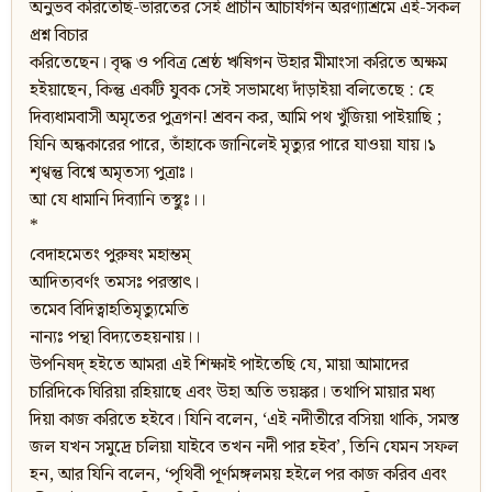
অনুভব করিতেছি-ভারতের সেই প্রাচীন আচার্যগন অরণ্যাশ্রমে এই-সকল
প্রশ্ন বিচার
করিতেছেন। বৃদ্ধ ও পবিত্র শ্রেষ্ঠ ঋষিগন উহার মীমাংসা করিতে অক্ষম
হইয়াছেন, কিন্তু একটি যুবক সেই সভামধ্যে দাঁড়াইয়া বলিতেছে : হে
দিব্যধামবাসী অমৃতের পুত্রগন! শ্রবন কর, আমি পথ খুঁজিয়া পাইয়াছি ;
যিনি অন্ধকারের পারে, তাঁহাকে জানিলেই মৃত্যুর পারে যাওয়া যায়।১
শৃণ্বন্তু বিশ্বে অমৃতস্য পুত্রাঃ।
আ যে ধামানি দিব্যানি তস্থুঃ।।
*
বেদাহমেতং পুরুষং মহাম্তম্
আদিত্যবর্ণং তমসঃ পরস্তাৎ।
তমেব বিদিত্বাহতিমৃত্যুমেতি
নান্যঃ পন্থা বিদ্যতেহয়নায়।।
উপনিষদ্ হইতে আমরা এই শিক্ষাই পাইতেছি যে, মায়া আমাদের
চারিদিকে ঘিরিয়া রহিয়াছে এবং উহা অতি ভয়ঙ্কর। তথাপি মায়ার মধ্য
দিয়া কাজ করিতে হইবে। যিনি বলেন, ‘এই নদীতীরে বসিয়া থাকি, সমস্ত
জল যখন সমুদ্রে চলিয়া যাইবে তখন নদী পার হইব’, তিনি যেমন সফল
হন, আর যিনি বলেন, ‘পৃথিবী পূর্ণমঙ্গলময় হইলে পর কাজ করিব এবং