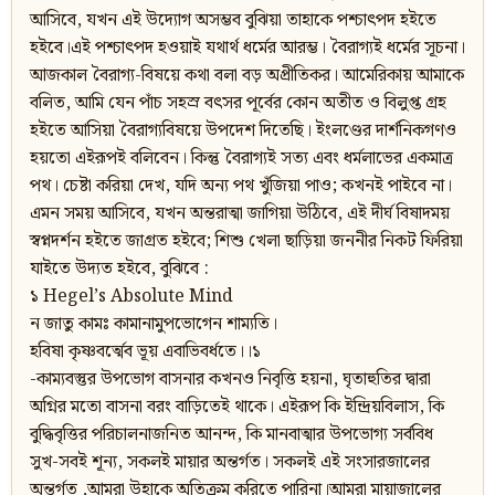
আসিবে, যখন এই উদ্যোগ অসম্ভব বুঝিয়া তাহাকে পশ্চাৎপদ হইতে
হইবে।এই পশ্চাৎপদ হওয়াই যথার্থ ধর্মের আরম্ভ। বৈরাগ্যই ধর্মের সূচনা।
আজকাল বৈরাগ্য-বিষয়ে কথা বলা বড় অপ্রীতিকর। আমেরিকায় আমাকে
বলিত, আমি যেন পাঁচ সহস্র বৎসর পূর্বের কোন অতীত ও বিলুপ্ত গ্রহ
হইতে আসিয়া বৈরাগ্যবিষয়ে উপদেশ দিতেছি। ইংলণ্ডের দার্শনিকগণও
হয়তো এইরূপই বলিবেন। কিন্তু বৈরাগ্যই সত্য এবং ধর্মলাভের একমাত্র
পথ। চেষ্টা করিয়া দেখ, যদি অন্য পথ খুঁজিয়া পাও; কখনই পাইবে না।
এমন সময় আসিবে, যখন অন্তরাত্মা জাগিয়া উঠিবে, এই দীর্ঘ বিষাদময়
স্বপ্নদর্শন হইতে জাগ্রত হইবে; শিশু খেলা ছাড়িয়া জননীর নিকট ফিরিয়া
যাইতে উদ্যত হইবে, বুঝিবে :
১ Hegel’s Absolute Mind
ন জাতু কামঃ কামানামুপভোগেন শাম্যতি।
হবিষা কৃষ্ণবর্ত্মেব ভূয় এবাভিবর্ধতে।।১
-কাম্যবস্তুর উপভোগ বাসনার কখনও নিবৃত্তি হয়না, ঘৃতাহুতির দ্বারা
অগ্নির মতো বাসনা বরং বাড়িতেই থাকে। এইরূপ কি ইন্দ্রিয়বিলাস, কি
বুদ্ধিবৃত্তির পরিচালনাজনিত আনন্দ, কি মানবাত্মার উপভোগ্য সর্ববিধ
সুখ-সবই শূন্য, সকলই মায়ার অন্তর্গত। সকলই এই সংসারজালের
অন্তর্গত ,আমরা উহাকে অতিক্রুম করিতে পারিনা।আমরা মায়াজালের