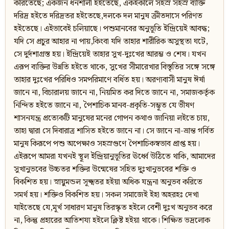
করিতেছে; একজন ধনশালী হইতেছে, একইকালে সহস্র সহস্র ব্যক্তি
দরিদ্র হইতে দরিদ্রতর হইতেছে,দলকে দল মানুষ ক্রীতদাসে পরিণত
হইতেছে। এইভাবেই চলিয়াছে। পশুমানবের অনুভূতি ইন্দ্রিয়েই আবদ্ধ;
যদি সে প্রচুর আহার না পায়,কিংবা যদি তাহার শারীরিক অসুস্থতা ঘটে,
সে দুর্দশাগ্রস্ত হয়। ইন্দ্রিয়েই তাহার সুখ-দুঃখের আরম্ভ ও শেষ। যখন
এরূপ ব্যক্তির উন্নতি হইতে থাকে, সুখের সীমারেখার বিস্তৃতির সঙ্গে সঙ্গে
তাহার দুঃখের পরিধিও সমপরিমাণে বর্ধিত হয়। অরণ্যবাসী মানুষ ঈর্ষা
জানে না, বিচারালয় জানে না, নিয়মিত কর দিতে জানে না, সমাজকর্তৃক
নিন্দিত হইতে জানে না, পৈশাচিক মানব-প্রকৃতি-সম্ভূত যে ভীষণ
শাসনযন্ত্র প্রত্যেকটি মানুষের মনের গোপন কথাও জানিয়া লইতে চায়,
তাহা দ্বারা সে দিবারাত্র শাসিত হইতে জানে না। সে জানে না-ভ্রান্ত গর্বিত
মানুষ কিরূপে পশু অপেক্ষাও সহস্রগুণে পৈশাচিকস্বভাব প্রাপ্ত হয়।
এইরূপে আমরা যখনই স্থূল ইন্দ্রিয়ানুভূতির ঊর্ধ্বে উঠিতে থাকি, আমাদের
সুখানুভবের উচ্চতর শক্তির উন্মেষের সহিত দু্ঃখানুভবের শক্তি ও
বিকশিত হয়। স্নায়ুমন্ডল সূক্ষ্মতর হইয়া অধিক যন্ত্রনা অনুভব করিতে
সমর্থ হয়। শক্তিও বিকশিত হয়। সকল সমাজেই ইহা অহরহঃ দেখা
যাইতেছে যে,মূর্খ সাধারণ মানুষ তিরস্কৃত হইলে বেশী দুঃখ অনুভব করে
না, কিন্তু প্রহারের আতিশয্য হইলে ক্লিষ্ট হইয়া থাকে। শিক্ষিত ভদ্রলোক