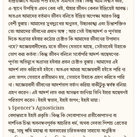
ইন্দ্রিয়জ্ঞানে আমরা পশু হইতে সামান্যই ভিন্ন। কিন্তু আমি বিশ্বাস করি,
এ-স্থানে উপস্থিত এমন কেহ নাই, যাঁহার জীবন কেবল ইন্দ্রিয়েই আবদ্ধ।
অতএব আমাদের বর্তমান জীবন বলিতে ইন্দ্রিয় অপেক্ষা আরও কিছু
বেশী বুঝায়। আমাদের সুখদুঃখের অনুভব, উচ্চাকাঙ্খা এবং চিন্তাশক্তিও
তো আমাদের জীবনের প্রধান অঙ্গ ; আর সেই উচ্চআদর্শ ও পূর্ণতার
দিকে অগ্রসর হইবার কঠোর চেষ্টাও কি আমাদের জীবনের উপাদান
নহে? অজ্ঞেয়বাদীদের১ মতে জীবন যেভাবে আছে, সেইভাবেই উহাকে
ভোগ করা কর্তব্য। কিন্তু জীবন বলিলে সর্বোপরি আদর্শ-অন্বেষণের-
পূর্ণতা অভিমুখে অগ্রসর হইবার প্রবল চেষ্টাও বুঝায়। আমাদের এই
আদর্শ লাভ করিতেই হইবে। অতএব আমরা অজ্ঞেয়বাদী হইতে পারি না
এবং জগৎ যেভাবে প্রতীয়মান হয়, সেভাবে উহাকে গ্রহণ করিতে পারি
না। অজ্ঞেয়বাদী জীবনের আদর্শভাগ বর্জন করিয়া বাকীটুকু স্বর্বস্ব বলিয়া
গ্রহণ করেন। এই আদর্শ লাভ করা অসম্ভব জানিয়া তিনি ইহার অন্বেষণই
পরিত্যাগ করেন। ইহাই স্বভাব, ইহাই জগৎ; ইহাই মায়া।
১ Spencer’s Agnosticism
বেদান্তমতে ইহাই প্রকৃতি। কিন্তু কি দেবোপাসনা প্রতীকোপাসনা বা
দার্শনিক চিন্তা অবলম্বনপূর্বক আচরিত ধর্ম, অথবা দেবতা পিশাচ প্রেতের
গল্প, সাধু ঋষি মহাত্মা বা অবতারের চরিতকথার সাহায্যে অনুষ্ঠিত