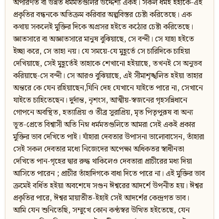
অপরিণত বা উন্নত ধর্মমতগুলির উদ্দেশ্য একই। সকল ধর্মই ইহাকে-এই
প্রকৃতির বন্ধনকে অতিক্রম করিবার অল্পবিস্তর চেষ্টা করিতেছে। এক
কথায় সকলেই মুক্তির দিকে অগ্রসর হইতে কঠোর চেষ্টা করিতেছে।
জ্ঞাতসারে বা অজ্ঞাতসারে মানুষ বুঝিয়াছে, সে বন্দী। সে যাহা হইতে
ইচ্ছা করে, সে তাহা নয়। যে সময়ে-যে মুহূর্তে সে চারিদিকে চাহিয়া
দেখিয়াছে, সেই মুহূর্তেই তাহাকে শেখানো হইয়াছে, তখনই সে অনুভব
করিয়াছে-সে বন্দী। সে আরও বুঝিয়াছে, এই সীমাশৃঙ্খলিত হইয়া তাহার
অন্তরে কে যেন রহিয়াছেন,যিনি দেহ যেখানে যাইতে পারে না, সেখানে
যাইতে চাহিতেছেন। দুর্দান্ত, নৃশংস, আত্মীয়-স্বজনের গৃহসন্নিধানে
গোপনে অবস্থিত, হত্যাপ্রিয় ও তীব্র সুরাপ্রিয়, মৃত পিতৃপুরূষ বা অন্য
ভূত-প্রেতে বিশ্বাসী অতি নিম্ন ধর্মমতগুলিতে আমরা সেই একই প্রকার
মুক্তির ভাব দেখিতে পাই। যাঁহারা দেবতার উপাসনা ভালোবাসেন, তাঁহারা
সেই সকল দেবতার মধ্যে নিজেদের অপেক্ষা অধিকতর স্বাধীনতা
দেখিতে পান-গৃহের দ্বার রুদ্ধ থাকিলেও দেবতারা প্রাচীরের মধ্য দিয়া
আসিতে পারেন ; প্রাচীর তাঁহাদিগকে বাধা দিতে পারে না। এই মুক্তির ভাব
ক্রমেই বর্ধিত হইয়া অবশেষে সগুন ঈশ্বরের আদর্শে উপনীত হয়। ঈশ্বর
প্রকৃতির পারে, ঈশ্বর মায়াতীত-ইহাই সেই আদর্শের কেন্দ্রগত ভাব।
আমি যেন শুনিতেছি, সম্মুখে কোন কণ্ঠস্বর উত্থিত হইতেছে, যেন