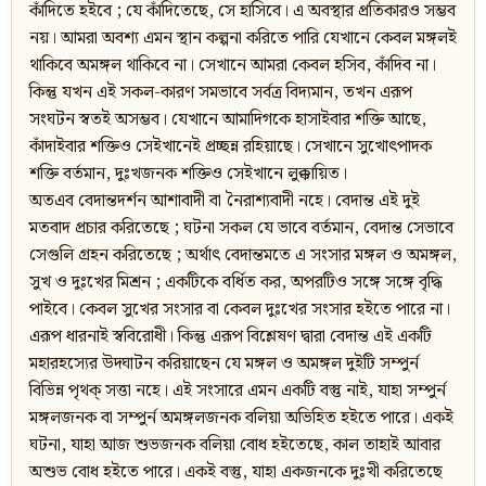
কাঁদিতে হইবে ; যে কাঁদিতেছে, সে হাসিবে। এ অবস্থার প্রতিকারও সম্ভব
নয়। আমরা অবশ্য এমন স্থান কল্পনা করিতে পারি যেখানে কেবল মঙ্গলই
থাকিবে অমঙ্গল থাকিবে না। সেখানে আমরা কেবল হসিব, কাঁদিব না।
কিন্তু যখন এই সকল-কারণ সমভাবে সর্বত্র বিদ্যমান, তখন এরূপ
সংঘটন স্বতই অসম্ভব। যেখানে আমাদিগকে হাসাইবার শক্তি আছে,
কাঁদাইবার শক্তিও সেইখানেই প্রচ্ছন্ন রহিয়াছে। সেখানে সুখোৎপাদক
শক্তি বর্তমান, দুঃখজনক শক্তিও সেইখানে লুক্কায়িত।
অতএব বেদান্তদর্শন আশাবাদী বা নৈরাশ্যবাদী নহে। বেদান্ত এই দুই
মতবাদ প্রচার করিতেছে ; ঘটনা সকল যে ভাবে বর্তমান, বেদান্ত সেভাবে
সেগুলি গ্রহন করিতেছে ; অর্থাৎ বেদান্তমতে এ সংসার মঙ্গল ও অমঙ্গল,
সুখ ও দুঃখের মিশ্রন ; একটিকে বর্ধিত কর, অপরটিও সঙ্গে সঙ্গে বৃদ্ধি
পাইবে। কেবল সুখের সংসার বা কেবল দুঃখের সংসার হইতে পারে না।
এরূপ ধারনাই স্ববিরোধী। কিন্তু এরূপ বিশ্লেষণ দ্বারা বেদান্ত এই একটি
মহারহস্যের উদ্ঘাটন করিয়াছেন যে মঙ্গল ও অমঙ্গল দুইটি সম্পুর্ন
বিভিন্ন পৃথক্ সত্তা নহে। এই সংসারে এমন একটি বস্তু নাই, যাহা সম্পুর্ন
মঙ্গলজনক বা সম্পুর্ন অমঙ্গলজনক বলিয়া অভিহিত হইতে পারে। একই
ঘটনা, যাহা আজ শুভজনক বলিয়া বোধ হইতেছে, কাল তাহাই আবার
অশুভ বোধ হইতে পারে। একই বস্তু, যাহা একজনকে দুঃখী করিতেছে