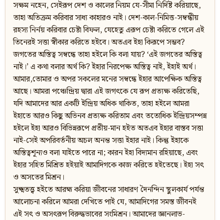
সক্ষম নহেন, সেইরূপ দেশ ও কালের নিয়ম যে-সীমা নির্দিষ্ট করিয়াছে,
তাহা অতিক্রম করিবার সাধ্য কাহারও নাই। দেশ-কাল-নিমিত্ত-সম্বন্ধীয়
রহস্য নির্নয় করিবার চেষ্টা বিফল, যেহেতু এরূপ চেষ্টা করিতে গেলে এই
তিনেরই সত্তা স্বীকার করিতে হইবে। অতএব ইহা কিরূপে সম্ভব?
জগতের অস্তিত্ব সম্বন্ধে তাহা হইলে কি বলা যায়? ‘এই জগতের অস্তিত্ব
নাই।’ এ কথা বলার অর্থ কি? ইহার নিরপেক্ষ অস্তিত্ব নাই, ইহাই অর্থ।
আমার,তোমার ও অপর সকলের মনের সম্বন্ধে ইহার আপেক্ষিক অস্তিত্ব
আছে। আমরা পঞ্চেন্দ্রিয় দ্বারা এই জগৎকে যে রূপ প্রত্যক্ষ করিতেছি,
যদি আমাদের আর একটি ইন্দ্রিয় অধিক থাকিত, তাহা হইলে আমরা
ইহাতে আরও কিছু অভিনব প্রত্যক্ষ করিতাম এবং ততোধিক ইন্দ্রিয়সম্পন্ন
হইলে ইহা আরও বিভিন্নরূপে প্রতীয়-মান হইত অতএব ইহার বাস্তব সত্তা
নাই-সেই অপরিবর্তনীয় অচল অনন্ত সত্তা ইহার নাই। কিন্তু ইহাকে
অস্তিত্বশূন্যও বলা যাইতে পারে না; কারন ইহা বিদ্যমান রহিয়াছে, এবং
ইহার সহিত মিশ্রিত হইয়াই আমাদিগকে কাজ করিতে হইতেছে। ইহা সৎ
ও অসতের মিশ্রন।
সুক্ষ্মতত্ত্ব হইতে আরহ্ম করিয়া জীবনের সাধারণ দৈনন্দিন স্থুলকার্য পর্যন্ত
আলোচনা করিলে আমরা দেখিতে পাই যে, আমাদিগের সমস্ত জীবনই
এই সৎ ও অসৎরূপ বিরুদ্ধভাবের সংমিশ্রন। আমাদের জ্ঞানলাভ-