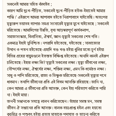
সকলেই আমার সহিত কাঁদাইব ;
কারণ আমি দুঃখ-পীড়িত, সকলেই দুঃখ-পীড়িত হউক-ইহাতেই আমার
শান্তি।’ এইরূপে আমরা আশাবাদ হইতে নিরাশাবাদে যাইতেছি। অতঃপর
মৃত্যুরূপ ভয়াভহ ব্যাপার-সমগ্র সংসারেই মৃত্যুর মুখে যাইতেছে ; সকলেই
মরিতেছে। আমাদিগের উন্নতি, বৃথা আড়ম্বরপূর্ণ কার্যকলাপ,
সমাজসংস্কার, বিলাসিতা, ঐশ্বর্য, জ্ঞান-মৃত্যুই সকলের শেষ গতি।
একমাত্র ইহাই সুনিশ্চিত। নগরাদি হইতেছে, যইতেছে ; সাম্রাজ্যের
উত্থান ও পতন হইতেছে-গ্রহাদি খণ্ড খণ্ড হইয়া ধুলির মতো চূর্ণ হইয়া
বিভিন্ন গ্রহের বায়ুমণ্ডলে ইতস্তত বিক্ষিপ্ত হইতেছে। অনাদি কালই এইরূপ
চলিতেছে। ইহার লক্ষ্য কি? মৃত্যুই সকলের লক্ষ্য। মৃত্যু জীবনের লক্ষ্য,
সৌন্দর্যের লক্ষ্য, ঐশ্বর্যের লক্ষ্য, শক্তির লক্ষ্য, এমন কি ধর্মেরও লক্ষ্য।
সাধু ও পাপি মরিতেছে, রাজা ও ভিক্ষুক মরিতেছে-সকলেই মৃত্যুর পথে
ধাবমান। তথাপি জীবনের প্রতি এই বিষম আসক্তি রহিয়াছে। জানি না,
কেন আমরা এ জীবনের প্রতি আসক্ত, কেন ইহা পরিত্যাগ করিতে পারি
না। ইহাই মায়া।
জননী সন্তানকে সযত্নে লালন করিতেছেন। তাঁহার সমস্ত মন, সমস্ত
জীবন ঐ সন্তানের প্রতি আসক্ত। বালক বয়ঃপ্রাপ্ত হইল এবং হয়তো
কুচরিত্র ও পশুবৎ হইয়া প্রত্যহ মাতাকে পদাঘাত ও তাড়না করিতে