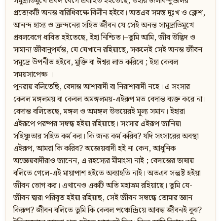
সমুদ্রাভিমুখে প্রবল বেগে প্রবাহিত হইতেছে, উহার জলবিন্দুগুলির
প্রত্যেকটি অনন্ত বারিধিবক্ষে বিলীন হইবে। অতএব সমস্ত দুঃখ ও ক্লেশ,
আনন্দ হাস্য ও ক্রন্দনের সহিত জীবন যে সেই অনন্ত সামুদ্রাভিমুখে
প্রবলবেগে ধাবিত হইতেছে, ইহা নিশ্চিত।–তুমি আমি, জীব উদ্ভিদ ও
সামান্য জীবানুপর্যন্ত, যে যেখানে রহিয়াছে, সকলেই সেই অনন্ত জীবন
সমুদ্রে উপনীত হইবে, মুক্তি বা ঈশ্বর লাভ করিবে ; ইহা কেবল
সময়সাপেক্ষ ।
পুনরায় বলিতেছি, বেদান্ত আশাবাদী বা নিরাশাবাদী নহে। এ সংসার
কেবল মঙ্গলময় বা কেবল অমঙ্গলময়-এইরূপ মত বেদান্ত ব্যক্ত করে না।
বেদান্ত বলিতেছে, মঙ্গল ও অমঙ্গল উভয়েরই মূল্য সমান। ইহারা
এইরূপে পরষ্পর সম্বন্ধ হইয়া রহিয়াছে। সংসার এইরূপ জানিয়া
সহিষ্ণুতার সহিত কর্ম কর। কি জন্য কর্ম করিব? যদি সংসারের অবস্থা
এইরূপ, আমরা কি করিব? অজ্ঞেয়বাদী হই না কেন, আধুনিক
অজ্ঞেয়বাদীরাও জানেন, এ রহস্যের মীমাংসা নাই ; বেদান্তের ভাষায়
বলিতে গেলে-এই মায়াপাশ হইতে অব্যাহতি নাই। অতএব সন্তুষ্ট হইয়া
জীবন ভোগ কর। এখানেও একটি অতি মহাভ্রম রহিয়াছে। তুমি যে-
জীবন দ্বারা পরিবৃত হইয়া রহিয়াছ, সেই জীবন সম্বন্ধে তোমার জ্ঞান
কিরূপ? জীবন বলিতে তুমি কি কেবল পঞ্চেন্দ্রিয়ে আবদ্ধ জীবনই বুঝ?