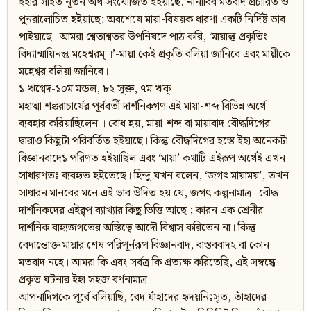
ইহার সহিত নূতন অর্থ সংযোজিত হইয়াছে. নানাবিধ মতবাদ প্রচারিত ও
পুনরালোচিত হইয়াছে; অবশেষে মায়া-বিষয়ক ধারণা একটি নির্দিষ্ট ভাব
পাইয়াছে। আমরা শ্বেতাশ্বতর উপনিষদে পাঠ করি, ‘মায়ান্তু প্রকৃতিং
বিদ্যান্মায়িনন্তু মহেশ্বরম্ ।’-মায়া কেই প্রকৃতি বলিয়া জানিবে এবং মায়ীকে
মহেশ্বর বলিয়া জানিবে।
১ ঋগ্বেদ-১০ম মন্ডল, ৮২ সূক্ত, ৭ম ঋক্
মহাত্মা শঙ্করাচার্যের পূর্ববর্তী দার্শনিকগণ এই মায়া-শব্দ বিভিন্ন অর্থে
ব্যবহার করিয়াছিলেন । বোধ হয়, মায়া-শব্দ বা মায়াবাদ বৌদ্ধদিগের
দ্বারাও কিছুটা পরিবর্তিত হইয়াছে। কিন্তু বৌদ্ধদিগের হস্তে ইহা অনেকটা
বিজ্ঞানবাদে১ পরিণত হইয়াছিল এবং ‘মায়া’ কথাটি এইরূপ অর্থেই এখন
সাধারণতঃ ব্যবহৃত হইতেছে। হিন্দু যখন বলেন, ‘জগৎ মায়াময়’, তখন
সাধারন মানবের মনে এই ভাব উদিত হয় যে, জগৎ কল্পনামাত্র। বৌদ্ধ
দার্শনিকদের এইরৃপ ব্যাখ্যার কিছু ভিত্তি আছে ; কারন এক শ্রেনীর
দার্শনিক বাহ্যজগতের অস্তিত্বে আদৌ বিশ্বাস করিতেন না। কিন্তু
বেদান্তোক্ত মায়ার শেষ পরিপূর্নরূপ বিজ্ঞানবাদ, বাস্তববাদ২ বা কোন
মতবাদ নহে। আমরা কি এবং সর্বত্র কি প্রত্যক্ষ করিতেছি, এই সম্বন্ধে
প্রকৃত ঘটনার ইহা সহজ বর্ণনামাত্র।
আপনাদিগকে পূর্বে বলিয়াছি, বেদ যাঁহাদের হৃদয়নিঃসৃত, তাঁহাদের