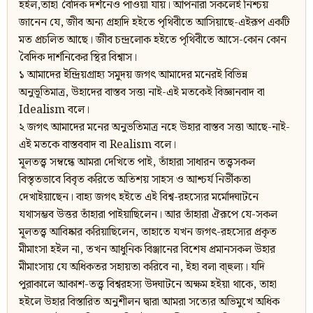
হইল,তাহা বৈদিক দর্শনেও পাওয়া যায়। আপনারা সকলেই নিশ্চয়
জানেন যে, জীব অন্য গ্রহাদি হইতে পৃথিবীতে আসিয়াছে-এইরূপ একটি
মত প্রচলিত আছে। জীব চন্দ্রলোক হইতে পৃথিবীতে আসে-কোন কোন
বৈদিক দার্শনিকের স্থির বিশ্বাস।
১ আমাদের ইন্দ্রিয়গ্রাহ্য সমুদয় জগৎ আমাদের মনেরই বিভিন্ন
অনুভূতিমাত্র, উহাদের বাস্তব সত্তা নাই-এই মতকেই বিজ্ঞানবাদ বা
Idealism বলে।
২ জগৎ আমাদের মনের অনুভতিমাত্র নহে উহার বাস্তব সত্তা আছে-নাই-
এই মতকে বাস্তববাদ বা Realism বলে।
মূলতত্ত্ব সম্বন্ধে আমরা দেখিতে পাই, তাঁহারা সাধারন তত্ত্বসকল
বিস্তৃতভাবে বিবৃত করিতে অতিশয় সাহস ও আশ্চর্য নির্ভীকতা
দেখাইয়াছেন। বাহ্য জগৎ হইতে এই বিশ্ব-রহস্যের মর্মোদ্ঘাটনে
যথাসম্ভব উত্তর তাঁহারা পাইয়াছিলেন। আর তাঁহারা ঐরূপে যে-সকল
মূলতত্ত্ব আবিষ্কার করিয়াছিলেন, তাহাতে যখন জগৎ-রহস্যের প্রকৃত
মীমাংসা হইল না, তখন আধুনিক বিঞ্জানের বিশেষ প্রমানসকল উহার
মীমাংসায় যে অধিকতর সহায়তা করিবে না, ইহা বলা বা্হুল্য। যদি
পুরাকালে আকাশ-তত্ত্ব বিশ্বরহস্য উদ্ঘাটনে অক্ষম হইয়া থাকে, তাহা
হইলে উহার বিস্তারিত অনুশীলন দ্বারা আমরা সত্যের অভিমুখে অধিক