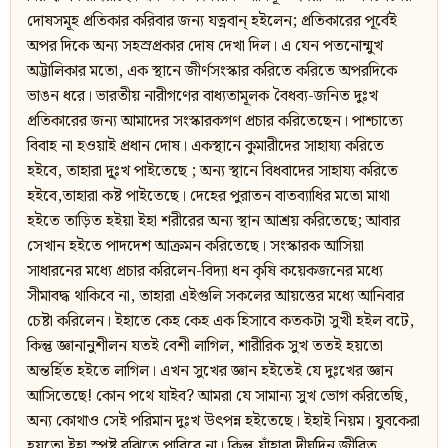
দোষসমূহ প্রতিকার করিবার জন্য যত্নবান্ হইলেন; প্রতিকারের পূর্বেই
অপর দিকে অন্য সহস্রপ্রকার দোষ দেখা দিল। এ যেন পতনোন্মুখ
অট্টালিকার মতো, এক স্থানে জীর্ণসংস্কার করিতে করিতে অপরদিকে
ভাঙন ধরে। ভারতীয় নারীগণের বাধ্যতামূলক বৈধব্য-জনিত দুঃখ
প্রতিকারের জন্য আমাদের সংস্কারকগণ প্রচার করিতেছেন। পাশ্চাত্যে
বিবাহ না হওয়াই প্রধান দোষ। একস্থানে কুমারীদের সাহায্য করিতে
হইবে, তাহারা দু্ঃখ পাইতেছে ; অন্য স্থানে বিধবাদের সাহায্য করিতে
হইবে,তাহারা কষ্ট পাইতেছে। দেহের পুরাতন বাতব্যাধির মতো মাথা
হইতে তাড়িত হইয়া ইহা শরীরের অন্য স্থান আশ্রয় করিতেছে; আবার
সেখান হইতে পাদদেশ আক্রমন করিতেছে। সংস্কারক আসিয়া
সাধারনের মধ্যে প্রচার করিলেন-বিদ্যা ধন কৃষি কয়েকজনের মধ্যে
সীমাবদ্ধ থাকিবে না, তাহারা এইগুলি সকলের আয়ত্তের মধ্যে আনিবার
চেষ্টা করিলেন। ইহাতে কেহ কেহ এক হিসাবে কতকটা সুখী হইল বটে,
কিন্তু জ্ঞানানুশীলন যতই বেশী লাগিল, শারীরিক সুখ ততই হয়তো
অন্তর্হিত হইতে লাগিল। এখন সুখের জ্ঞান হইতেই যে দুঃখের জ্ঞান
আসিতেছে! কোন পথে যাইব? আমরা যে সামান্য সুখ ভোগ করিতেছি,
অন্য কোথাও সেই পরিমান দুঃখ উৎপন্ন হইতেছে। ইহাই নিয়ম। যুবকেরা
হয়তো ইহা স্পষ্ট বুঝিতে পারিবে না। কিন্তু যাঁহারা দীর্ঘদিন জীবিত