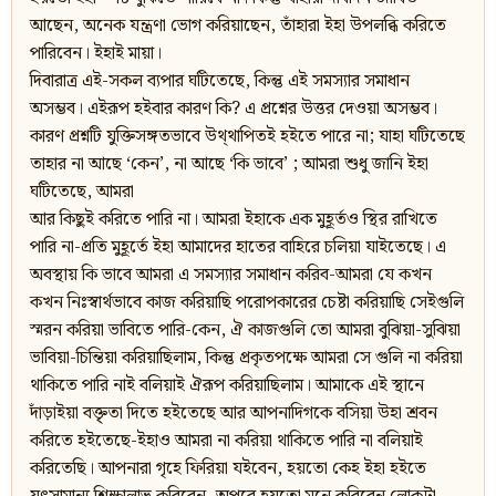
আছেন, অনেক যন্ত্রণা ভোগ করিয়াছেন, তাঁহারা ইহা উপলব্ধি করিতে
পারিবেন। ইহাই মায়া।
দিবারাত্র এই-সকল ব্যপার ঘটিতেছে, কিন্তু এই সমস্যার সমাধান
অসম্ভব। এইরূপ হইবার কারণ কি? এ প্রশ্নের উত্তর দেওয়া অসম্ভব।
কারণ প্রশ্নটি যুক্তিসঙ্গতভাবে উথ্থাপিতই হইতে পারে না; যাহা ঘটিতেছে
তাহার না আছে ‘কেন’, না আছে ‘কি ভাবে’ ; আমরা শুধু জানি ইহা
ঘটিতেছে, আমরা
আর কিছুই করিতে পারি না। আমরা ইহাকে এক মুহূর্তও স্থির রাখিতে
পারি না-প্রতি মুহূর্তে ইহা আমাদের হাতের বাহিরে চলিয়া যাইতেছে। এ
অবস্থায় কি ভাবে আমরা এ সমস্যার সমাধান করিব-আমরা যে কখন
কখন নিঃস্বার্থভাবে কাজ করিয়াছি পরোপকারের চেষ্টা করিয়াছি সেইগুলি
স্মরন করিয়া ভাবিতে পারি-কেন, ঐ কাজগুলি তো আমরা বুঝিয়া-সুঝিয়া
ভাবিয়া-চিন্তিয়া করিয়াছিলাম, কিন্তু প্রকৃতপক্ষে আমরা সে গুলি না করিয়া
থাকিতে পারি নাই বলিয়াই ঐরূপ করিয়াছিলাম। আমাকে এই স্থানে
দাঁড়াইয়া বক্তৃ্তা দিতে হইতেছে আর আপনাদিগকে বসিয়া উহা শ্রবন
করিতে হইতেছে-ইহাও আমরা না করিয়া থাকিতে পারি না বলিয়াই
করিতেছি। আপনারা গৃহে ফিরিয়া যইবেন, হয়তো কেহ ইহা হইতে