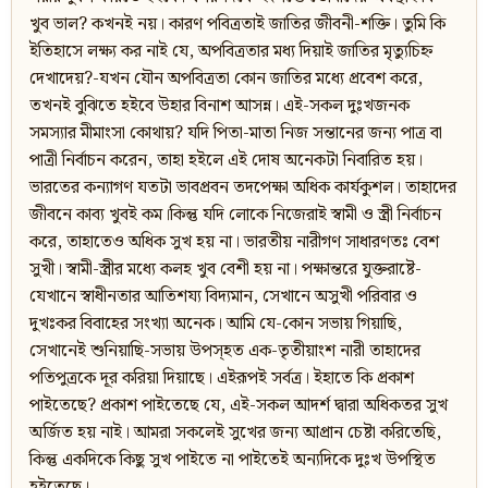
খুব ভাল? কখনই নয়। কারণ পবিত্রতাই জাতির জীবনী-শক্তি। তুমি কি
ইতিহাসে লক্ষ্য কর নাই যে, অপবিত্রতার মধ্য দিয়াই জাতির মৃত্যুচিহ্ন
দেখাদেয়?-যখন যৌন অপবিত্রতা কোন জাতির মধ্যে প্রবেশ করে,
তখনই বুঝিতে হইবে উহার বিনাশ আসন্ন। এই-সকল দুঃখজনক
সমস্যার মীমাংসা কোথায়? যদি পিতা-মাতা নিজ সন্তানের জন্য পাত্র বা
পাত্রী নির্বাচন করেন, তাহা হইলে এই দোষ অনেকটা নিবারিত হয়।
ভারতের কন্যাগণ যতটা ভাবপ্রবন তদপেক্ষা অধিক কার্যকুশল। তাহাদের
জীবনে কাব্য খুবই কম।কিন্তু যদি লোকে নিজেরাই স্বামী ও স্ত্রী নির্বাচন
করে, তাহাতেও অধিক সুখ হয় না। ভারতীয় নারীগণ সাধারণতঃ বেশ
সুখী। স্বামী-স্ত্রীর মধ্যে কলহ খুব বেশী হয় না। পক্ষান্তরে যুক্তরাষ্টে-
যেখানে স্বাধীনতার আতিশয্য বিদ্যমান, সেখানে অসুখী পরিবার ও
দুখঃকর বিবাহের সংখ্যা অনেক। আমি যে-কোন সভায় গিয়াছি,
সেখানেই শুনিয়াছি-সভায় উপস্হত এক-তৃতীয়াংশ নারী তাহাদের
পতিপুত্রকে দূর করিয়া দিয়াছে। এইরূপই সর্বত্র। ইহাতে কি প্রকাশ
পাইতেছে? প্রকাশ পাইতেছে যে, এই-সকল আদর্শ দ্বারা অধিকতর সুখ
অর্জিত হয় নাই। আমরা সকলেই সুখের জন্য আপ্রান চেষ্টা করিতেছি,
কিন্তু একদিকে কিছু সুখ পাইতে না পাইতেই অন্যদিকে দুঃখ উপস্থিত
হইতেছে।