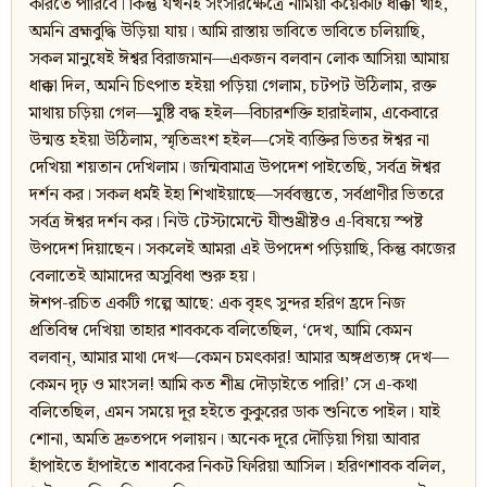
করিতে পারিবে। কিন্তু যখনই সংসারক্ষেত্রে নামিয়া কয়েকটি ধাক্কা খাই,
অমনি ব্রহ্মবুদ্ধি উড়িয়া যায়। আমি রাস্তায় ভাবিতে ভাবিতে চলিয়াছি,
সকল মানুষেই ঈশ্বর বিরাজমান—একজন বলবান লোক আসিয়া আমায়
ধাক্কা দিল, অমনি চিৎপাত হইয়া পড়িয়া গেলাম, চটপট উঠিলাম, রক্ত
মাথায় চড়িয়া গেল—মুষ্টি বদ্ধ হইল—বিচারশক্তি হারাইলাম, একেবারে
উন্মত্ত হইয়া উঠিলাম, স্মৃতিভ্রংশ হইল—সেই ব্যক্তির ভিতর ঈশ্বর না
দেখিয়া শয়তান দেখিলাম। জন্মিবামাত্র উপদেশ পাইতেছি, সর্বত্র ঈশ্বর
দর্শন কর। সকল ধর্মই ইহা শিখাইয়াছে—সর্ববস্তুতে, সর্বপ্রাণীর ভিতরে
সর্বত্র ঈশ্বর দর্শন কর। নিউ টেস্টামেন্টে যীশুখ্রীষ্টও এ-বিষয়ে স্পষ্ট
উপদেশ দিয়াছেন। সকলেই আমরা এই উপদেশ পড়িয়াছি, কিন্তু কাজের
বেলাতেই আমাদের অসুবিধা শুরু হয়।
ঈশপ-রচিত একটি গল্পে আছে: এক বৃহৎ সুন্দর হরিণ হ্রদে নিজ
প্রতিবিম্ব দেখিয়া তাহার শাবককে বলিতেছিল, ‘দেখ, আমি কেমন
বলবান‍্, আমার মাথা দেখ—কেমন চমৎকার! আমার অঙ্গপ্রত্যঙ্গ দেখ—
কেমন দৃঢ় ও মাংসল! আমি কত শীঘ্র দৌড়াইতে পারি!’ সে এ-কথা
বলিতেছিল, এমন সময়ে দূর হইতে কুকুরের ডাক শুনিতে পাইল। যাই
শোনা, অমতি দ্রুতপদে পলায়ন। অনেক দূরে দৌড়িয়া গিয়া আবার
হাঁপাইতে হাঁপাইতে শাবকের নিকট ফিরিয়া আসিল। হরিণশাবক বলিল,