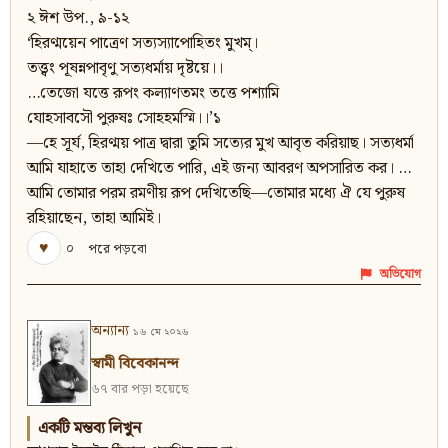
২ ঈশ উপ., ৯-১২
‘হিরণ্ময়েন পাত্রেণ সত্যস্যাপোহিতং মুখম্।
তত্ত্বং পূষন্নপাবৃণু সত্যধর্মায় দৃষ্টয়ে।।
…তেজো যত্তে রূপং কল্যাণতমং তত্তে পশ্যামি
যোহসাবসৌ পুরুষঃ সোহহমস্মি।।’১
—হে সূর্য, হিরণ্ময় পাত্র দ্বারা তুমি সত্যের মুখ আবৃত করিয়াছ। সত্যধর্মা
আমি যাহাতে তাহা দেখিতে পারি, এই জন্য আবরণ অপসারিত কর। …
আমি তোমার পরম রমণীয় রূপ দেখিতেছি—তোমার মধ্যে ঐ যে পুরুষ
রহিয়াছেন, তাহা আমিই।
♥
০
পরে পড়বো
অভিযোগ
অন্যান্য
১৬ মে ২০২৬
স্বামী বিবেকানন্দ
৬৭ বার পড়া হয়েছে
একটি মন্তব্য লিখুন