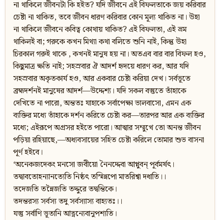
না থাকিলে জীবনটা কি হইত? যদি জীবনে এই বিফলতাকে জয় করিবার
চেষ্টা না থাকিত, তবে জীবন ধারণ করিবার কোন মূল্য থাকিত না। উহা
না থাকিলে জীবনে কবিত্ব কোথায় থাকিত? এই বিফলতা, এই ভ্রম
থাকিলই বা; গরুকে কখন মিথ্যা কথা বলিতে শুনি নাই, কিন্তু উহা
চিরকাল গরুই থাকে , কখনই মানুষ হয় না। অতএব বার বার বিফল হও,
কিছুমাত্র ক্ষতি নাই; সহস্রবার ঐ আদর্শ হৃদয়ে ধারণ কর, আর যদি
সহস্রবার অকৃতকার্য হও, আর একবার চেষ্টা করিয়া দেখ। সর্বভূতে
ব্রহ্মদর্শনই মানুষের আদর্শ—উদ্দেশ্য। যদি সকল বস্তুতে তাঁহাকে
দেখিতে না পারো, অন্ততঃ যাহাকে সর্বাপেক্ষা ভালবাসো, এমন এক
ব্যক্তির মধ্যে তাঁহাকে দর্শন করিতে চেষ্টা কর—তারপর আর এক ব্যক্তির
মধ্যে; এইরূপে অগ্রসর হইতে পারো। আত্মার সম্মুখে তো অনন্ত জীবন
পড়িয়া রহিয়াছে,—অধ্যবসায়ের সহিত চেষ্টা করিলে তোমার শুভ বাসনা
পূর্ণ হইবে।
‘অনেকজদেকং মনসো জবীয়ো নৈনদ্দেবা আপ্নুবন‍্ পূর্বমর্ষৎ।
তদ্বাবতোহন্যানত্যেতি নিষ্ঠৎ তস্মিন্নপো মাতরিশ্বা দধাতি।।
তদেজতি তন্নৈজতি তদ্দুরে তদ্বন্তিকে।
তদন্তরস্য সর্বস্য তদু সর্বস্যাস্য বাহ্যতঃ।।
যস্তু সর্বাণি ভূতানি আত্নন্যেবানুপশ্যতি।