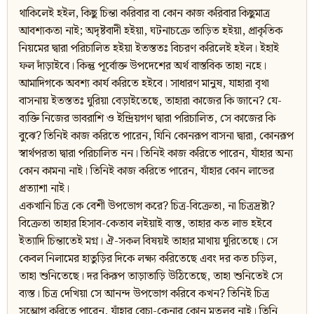
থাকিলেই হইল, কিছু চিন্তা করিবার বা কোন কাজ করিবার কিছুমাত্র
আবশ্যকতা নাই; অদৃষ্টবাদী হইয়া, ঘটনাচক্রে তাড়িত হইয়া, প্রাকৃতিক
নিয়মের দ্বারা পরিচালিত হইয়া ইতস্ততঃ বিচরণ করিলেই হইল। ইহাই
ফল দাঁড়াইবে। কিন্তু পূর্বোক্ত উপদেশের অর্থ বাস্তবিক তাহা নহে।
আমাদিগকে অবশ্য কার্য করিতে হইবে। সাধারণ মানুষ, যাহারা বৃথা
বাসনায় ইতস্ততঃ ঘুরিয়া বেড়াইতেছে, তাহারা কাজের কি জানে? যে-
ব্যক্তি নিজের ভাবরাশি ও ইন্দ্রিয়গণ দ্বারা পরিচালিত, সে কাজের কি
বুঝে? তিনিই কাজ করিতে পারেন, যিনি কোনরূপ বাসনা দ্বারা, কোনরূপ
স্বার্থপরতা দ্বারা পরিচালিত নন। তিনিই কাজ করিতে পারেন, যাঁহার অন্য
কোন কামনা নাই। তিনিই কাজ করিতে পারেন, যাঁহার কোন লাভের
প্রত্যাশা নাই।
একখানি চিত্র কে বেশী উপভোগ করে? চিত্র-বিক্রেতা, না চিত্রদ্রষ্টা?
বিক্রেতা তাহার হিসাব-কেতাব লইয়াই ব্যস্ত, তাহার কত লাভ হইবে
ইত্যাদি চিন্তাতেই মগ্ন। ঐ-সকল বিষয়ই তাহার মাথায় ঘুরিতেছে। সে
কেবল নিলামের হাতুড়ির দিকে লক্ষ্য করিতেছে এবং দর কত চড়িল,
তাহা শুনিতেছে। দর কিরূপ তাড়াতাড়ি উঠিতেছে, তাহা শুনিতেই সে
ব্যস্ত। চিত্র দেখিয়া সে আনন্দ উপভোগ করিবে কখন? তিনিই চিত্র
সম্ভোগ করিতে পারেন, যাঁহার বেচা-কেনার কোন মতলব নাই। তিনি