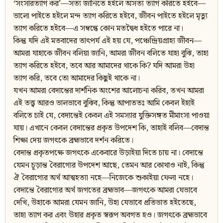
‘সংসারত্যাগ কর’—সত্য জানিতে হইলে অসত্য ত্যাগ করিতে হইবে—
ভালো পাইতে হইলে মন্দ ত্যাগ করিতে হইবে, জীবন পাইতে হইলে মৃত্যু
ত্যাগ করিতে হইবে—এ সম্বন্ধে কোন মতদ্বৈধ হইতে পারে না।
কিন্তু যদি এই মতবাদের তাৎপর্য এই হয় যে, পঞ্চেন্দ্রিয়গ্রাহ্য জীবন—
আমরা যাহাকে জীবন বলিয়া জানি, আমরা জীবন বলিতে যাহা বুঝি, তাহা
ত্যাগ করিতে হইবে, তবে আর আমাদের থাকে কি? যদি আমরা উহা
ত্যাগ করি, তবে তো আমাদের কিছুই থাকে না।
যখন আমরা বেদান্তের দার্শনিক অংশের আলোচনা করিব, তখন আমরা
এই তত্ত্ব আরও ভালভাবে বুঝিব, কিন্তু আপাততঃ আমি কেবল ইহাই
বলিতে চাই যে, বেদান্তেই কেবল এই সমস্যার যুক্তিসঙ্গত মীমাংসা পাওয়া
যায়। এখানে কেবল বেদান্তের প্রকৃত উপদেশ কি, তাহাই বলিব—বেদান্ত
শিক্ষা দেয় জগৎকে ব্রহ্মভাবে দর্শন করিতে।
বেদান্ত প্রকৃতপক্ষে জগৎকে একেবারে উড়াইয়া দিতে চায় না। বেদান্তে
যেমন চূড়ান্ত বৈরাগ্যের উপদেশ আছে, তেমন আর কোথাও নাই, কিন্তু
ঐ বৈরাগ্যের অর্থ আত্মহত্যা নহে—নিজেকে শুকাইয়া ফেলা নহে।
বেদান্তে বৈরাগ্যের অর্থ জগতের ব্রহ্মভাব—জগৎকে আমরা যেভাবে
দেখি, উহাকে আমরা যেমন জানি, উহা যেভাবে প্রতিভাত হইতেছে,
তাহা ত্যাগ কর এবং উহার প্রকৃত স্বরূপ অবগত হও। জগৎকে ব্রহ্মভাবে