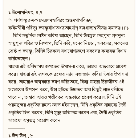
———-
১ ঈশোপনিষৎ, ৪,৭
‘স পর্যগাচ্ছুক্রমকায়মব্রণমস্নাবিরং শুদ্ধমপাপবিদ্ধম‍্।
কবির্মনীষী পরিভূঃ স্বয়ম্ভূর্যাথাতথ্যতোহর্থান‍্ ব্যদধাচ্ছাশ্বতীভ্যঃ সমাভ্যঃ।।’১
—তিনি চতুর্দিক বেষ্টন করিয়া আছেন, তিনি উজ্জ্বল দেহশূন্য ব্রণশূন্য
স্নায়ুশূন্য পবিত্র ও নিষ্পাপ, তিনি কবি, মনের নিয়ন্তা, সকলের, সকলের
শ্রেষ্ঠ ও স্বয়ম্ভূ; তিনিই চিরকাল যথাযোগ্যরূপে সকলের কাম্যবস্তু বিধান
করিতেছেন।
যাহারা এই অবিদ্যাময় জগতের উপাসনা করে, তাহারা অন্ধকারে প্রবেশ
করে। যাহারা এই জগৎকে ব্রহ্মের ন্যায় সত্যজ্ঞান করিয়া উহার উপাসনা
করে, তাহারাও অন্ধকারে ভ্রমণ করিতেছে, কিন্তু যাহারা চিরজীবন এই
সংসারের উপসনা করে, উহা হইতে উচ্চতর আর কিছুই লাভ করিতে
পারে না, তাহারা আরও গভীরতর অন্ধকারে প্রবেশ করে।২ যিনি এই
পরমসুন্দর প্রকৃতির রহস্য জ্ঞাত হইয়াছেন, যিনি প্রকৃতির সাহায্যে দৈবী
প্রকৃতির চিন্তা করেন, তিনি মৃত্যু অতিক্রম করেন এবং দৈবী প্রকৃতির
সাহায্যে অমৃতত্ব সম্ভোগ করেন।
———-
১ ঈশ উপ., ৮