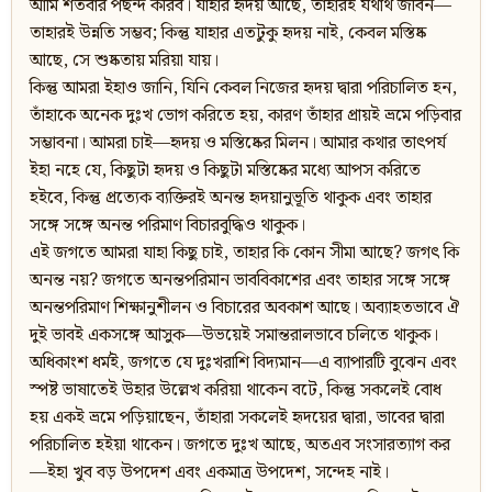
আমি শতবার পছন্দ করিব। যাহার হৃদয় আছে, তাহারই যথার্থ জীবন—
তাহারই উন্নতি সম্ভব; কিন্তু যাহার এতটুকু হৃদয় নাই, কেবল মস্তিষ্ক
আছে, সে শুষ্কতায় মরিয়া যায়।
কিন্তু আমরা ইহাও জানি, যিনি কেবল নিজের হৃদয় দ্বারা পরিচালিত হন,
তাঁহাকে অনেক দুঃখ ভোগ করিতে হয়, কারণ তাঁহার প্রায়ই ভ্রমে পড়িবার
সম্ভাবনা। আমরা চাই—হৃদয় ও মস্তিষ্কের মিলন। আমার কথার তাৎপর্য
ইহা নহে যে, কিছুটা হৃদয় ও কিছুটা মস্তিষ্কের মধ্যে আপস করিতে
হইবে, কিন্তু প্রত্যেক ব্যক্তিরই অনন্ত হৃদয়ানুভূতি থাকুক এবং তাহার
সঙ্গে সঙ্গে অনন্ত পরিমাণ বিচারবুদ্ধিও থাকুক।
এই জগতে আমরা যাহা কিছু চাই, তাহার কি কোন সীমা আছে? জগৎ কি
অনন্ত নয়? জগতে অনন্তপরিমান ভাববিকাশের এবং তাহার সঙ্গে সঙ্গে
অনন্তপরিমাণ শিক্ষানুশীলন ও বিচারের অবকাশ আছে। অব্যাহতভাবে ঐ
দুই ভাবই একসঙ্গে আসুক—উভয়েই সমান্তরালভাবে চলিতে থাকুক।
অধিকাংশ ধর্মই, জগতে যে দুঃখরাশি বিদ্যমান—এ ব্যাপারটি বুঝেন এবং
স্পষ্ট ভাষাতেই উহার উল্লেখ করিয়া থাকেন বটে, কিন্তু সকলেই বোধ
হয় একই ভ্রমে পড়িয়াছেন, তাঁহারা সকলেই হৃদয়ের দ্বারা, ভাবের দ্বারা
পরিচালিত হইয়া থাকেন। জগতে দুঃখ আছে, অতএব সংসারত্যাগ কর
—ইহা খুব বড় উপদেশ এবং একমাত্র উপদেশ, সন্দেহ নাই।