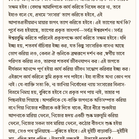
সক্ষম হইব। বেদান্ত আমাদিগকে কার্য করিতে নিষেধ করে না, তবে
ইহাও বলে যে, প্রথমে ‘সংসার’ ত্যাগ করিতে হইবে, এই
আপাতপ্রতীয়মান মায়ার জগৎ ত্যাগ করিতে হইবে। এই ত্যাগের অর্থ কি?
পূর্বে বলা হইয়াছে, ত্যাগের প্রকৃত তাৎপর্য—সর্বত্র ঈশ্বরদর্শন। সর্বত্র
ঈশ্বরবুদ্ধি করিতে পারিলেই প্রকৃতপক্ষে কার্য করিতে সক্ষম হইবে। যদি
ইচ্ছা হয়, শতবর্ষ বাঁচিবার ইচ্ছা কর, যত কিছু সাংসারিক বাসনা আছে
ভোগ করিয়া লও, কেবল ঐ গুলিকে ব্রহ্মরূপে দর্শন কর ,স্বর্গীয় ভাবে
পরিণত করিয়া লও, তারপর শতবর্ষ জীবনযাপন কর। এই জগতে
দীর্ঘকাল আনন্দে পূর্ণ হইয়া কার্য করিয়া জীবন সম্ভোগ করিবার ইচ্ছা কর।
এইরূপে কার্য করিলে তুমি প্রকৃত পথ পাইবে। ইহা ব্যতীত অন্য কোন পথ
নাই। যে-ব্যাক্তি সত্য কি, না জানিয়া নির্বোধের ন্যায় সংসারের বিলাস-
বিভ্রমে নিমগ্ন হয়, বুঝিতে হইবে সে প্রকৃত পথ পায় নাই, তাহার পা
পিছলাইয়া গিয়াছে। অপরদিকে যে-ব্যক্তি জগৎকে অভিসম্পাত করিয়া
বনে গিয়া নিজের শরীরকে কষ্ট দিতে থাকে, ধীরে ধীরে শুকাইয়া
আপনাকে মারিয়া ফেলে, নিজের হৃদয় একটি শুষ্ক মরুভূমি করিয়া
ফেলে, নিজের সকল ভাব মারিয়া ফেলে, কঠোর বীভৎস শুষ্ক হইয়া
যায়, সেও পথ ভুলিয়াছে—বুঝিতে হইবে। এই দুইটি বাড়াবাড়ি—দুইটিই