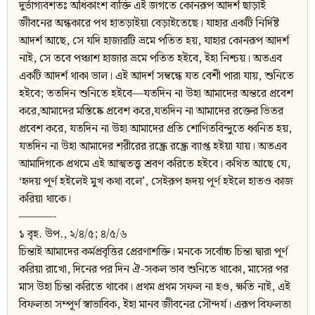
দুর্ভাগ্যবশতঃ অধিকাংশ ব্যক্তি এই জগতে কোনরূপ আদর্শ ছাড়াই
জীবনের অন্ধকারে পথ হাতড়াইয়া বেড়াইতেছে। যাহার একটি নির্দিষ্ট
আদর্শ আছে, সে যদি হাজারটি ভ্রমে পতিত হয়, যাহার কোনরূপ আদর্শ
নাই, সে তবে পঞ্চাশ হাজার ভ্রমে পতিত হইবে, ইহা নিশ্চয়। অতএব
একটি আদর্শ থাকা ভাল। এই আদর্শ সম্বন্ধে যত বেশী পারা যায়, শুনিতে
হইবে; ততদিন শুনিতে হইবে—যতদিন না উহা আমাদের অন্তরে প্রবেশ
করে,আমাদের মস্তিষ্কে প্রবেশ করে,যতদিন না আমাদের রক্তের ভিতর
প্রবেশ করে, যতদিন না উহা আমাদের প্রতি শোণিতবিন্দুতে ধ্বনিত হয়,
যতদিন না উহা আমাদের শরীরের রন্ধ্রে রন্ধ্রে ব্যাপ্ত হইয়া যায়। অতএব
আমাদিগকে প্রথমে এই আত্মতত্ত্ব শ্রবণ করিতে হইবে। কথিত আছে যে,
‘হৃদয় পূর্ণ হইলেই মুখ কথা বলে’, সেইরূপ হৃদয় পূর্ণ হইলে হাতও কাজ
করিয়া থাকে।
———-
১ বৃহ. উপ., ২/৪/৫; ৪/৫/৬
চিন্তাই আমাদের কর্মপ্রবৃত্তির প্রেরণাশক্তি। মনকে সর্বোচ্চ চিন্তা দ্বারা পূর্ণ
করিয়া রাখো, দিনের পর দিন ঐ-সকল ভাব শুনিতে থাকো, মাসের পর
মাস উহা চিন্তা করিতে থাকো। প্রথম প্রথম সফল না হও, ক্ষতি নাই, এই
বিফলতা সম্পূর্ণ স্বাভাবিক, ইহা মানব জীবনের সৌন্দর্য। এরূপ বিফলতা