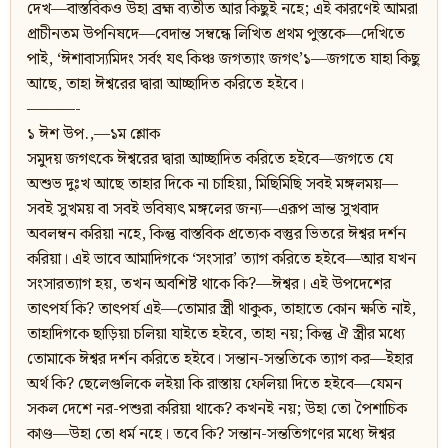
দেখ—বাস্তবিকও উহা ব্রহ্ম ব্যতীত আর কিছুই নহে; এই কারণেই আমরা
প্রাচীনতম উপনিষদে—বেদান্ত সম্বন্ধে লিখিত প্রথম পুস্তকে—দেখিতে
পাই, ‘ঈশাবাস্যমিদং সর্বং যৎ কিঞ্চ জগত্যাং জগৎ’১—জগতে যাহা কিছু
আছে, তাহা ঈশ্বরের দ্বারা আচ্ছাদিত করিতে হইবে।
———-
১ ঈশ উপ.,—১ম শ্লোক
সমুদয় জগৎকে ঈশ্বরের দ্বারা আচ্ছাদিত করিতে হইবে—জগতে যে
অশুভ দুঃখ আছে তাহার দিকে না চাহিয়া, মিছিমিছি সবই মঙ্গলময়—
সবই সুখময় বা সবই ভবিষ্যৎ মঙ্গলের জন্য—এরূপ ভ্রান্ত সুখবাদ
অবলম্বন করিয়া নহে, কিন্তু বাস্তবিক প্রত্যেক বস্তুর ভিতরে ঈশ্বর দর্শন
করিয়া। এই ভাবে আমাদিগকে ‘সংসার’ ত্যাগ করিতে হইবে—আর যখন
সংসারত্যাগ হয়, তখন অবশিষ্ট থাকে কি?—ঈশ্বর। এই উপদেশের
তাৎপর্য কি? তাৎপর্য এই—তোমার স্ত্রী থাকুক, তাহাতে কোন ক্ষতি নাই,
তাহাদিগকে ছাড়িয়া চলিয়া যাইতে হইবে, তাহা নয়; কিন্তু ঐ স্ত্রীর মধ্যে
তোমাকে ঈশ্বর দর্শন করিতে হইবে। সন্তান-সন্ততিকে ত্যাগ কর—ইহার
অর্থ কি? ছেলেগুলিকে লইয়া কি রাস্তায় ফেলিয়া দিতে হইবে—যেমন
সকল দেশে নর-পশুরা করিয়া থাকে? কখনই নয়; উহা তো পৈশাচিক
কাণ্ড—উহা তো ধর্ম নহে। তবে কি? সন্তান-সন্ততিগণের মধ্যে ঈশ্বর