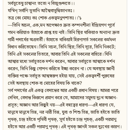
সর্বভূতেষু চাত্মানং ততো ন বিজুগুপ্সতে।।
যস্মিন‍্ সর্বাণি ভূতানি আত্মৈবাভূদ্বিজানতঃ।
তত্র কো মোহঃ কঃ শোক একত্বমনুপশ্যতঃ।।’১
—তিনি অচল, এক,মন অপেক্ষাও দ্রুত কম্পনশীল! ইন্দ্রিয়গণ পূর্বে
গমন করিয়াও তাঁহাকে প্রাপ্ত হয় নাই। তিনি স্থির থাকিয়াও অন্যান্য দ্রুত
গামী পদার্থের অগ্রবর্তী। তাঁহাতে থাকিয়াই হিরণ্যগর্ভ সকলের কর্মফল
বিধান করিতেছেন। তিনি সচল, তিনি স্থির; তিনি দূরে, তিনি নিকটে;
তিনি এই সকলের ভিতরে, আবার তিনি এই সকলের বাহিরে। যিনি
আত্মার মধ্যে সর্বভূতকে দর্শন করেন, আবার সর্বভূতে আত্মাকে দর্শন
করেন, তিনি কিছু গোপন করিতে ইচ্ছা করেন না। যে অবস্থায় জ্ঞানী
ব্যক্তির পক্ষে সর্বভূত আত্মস্বরূপ হইয়া যায়, সেই একত্বদর্শী পুরুষের
সেই অবস্থায় শোক বা মোহের বিষয় কি থাকে?
সর্ব পদার্থের এই একত্ব বেদান্তের আর একটি প্রধান বিষয়। আমরা পরে
দেখিব, বেদান্ত কিরূপে প্রমাণ করে যে, আমাদের সমুদয় দুঃখ অজ্ঞান-
প্রসূত; অজ্ঞান আর কিছুই নয়—এই বহুত্বের ধারণা—এই ধারণা যে,
মানুষে মানুষে ভিন্ন, নর নারী ভিন্ন, যুবা ও শিশু ভিন্ন, জাতি হইতে জাতি
পৃথক‍্, চন্দ্র হইতে পৃথিবী পৃথক্, সূর্য হইতে চন্দ্র পৃহক্, একটি পরমাণু
হইতে আর একটি পরমাণু পৃথক‍্। এই পৃথক্ জ্ঞানই সকল দুঃখের কারণ।