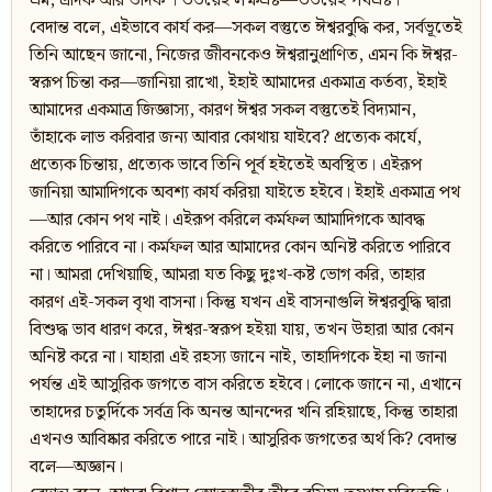
ভ্রম, এদিক আর ওদিক । উভয়েই লক্ষভ্রষ্ট—উভয়েই পথভ্রষ্ট।
বেদান্ত বলে, এইভাবে কার্য কর—সকল বস্তুতে ঈশ্বরবুদ্ধি কর, সর্বভূতেই
তিনি আছেন জানো, নিজের জীবনকেও ঈশ্বরানুপ্রাণিত, এমন কি ঈশ্বর-
স্বরূপ চিন্তা কর—জানিয়া রাখো, ইহাই আমাদের একমাত্র কর্তব্য, ইহাই
আমাদের একমাত্র জিজ্ঞাস্য, কারণ ঈশ্বর সকল বস্তুতেই বিদ্যমান,
তাঁহাকে লাভ করিবার জন্য আবার কোথায় যাইবে? প্রত্যেক কার্যে,
প্রত্যেক চিন্তায়, প্রত্যেক ভাবে তিনি পূর্ব হইতেই অবস্থিত। এইরূপ
জানিয়া আমাদিগকে অবশ্য কার্য করিয়া যাইতে হইবে। ইহাই একমাত্র পথ
—আর কোন পথ নাই। এইরূপ করিলে কর্মফল আমাদিগকে আবদ্ধ
করিতে পারিবে না। কর্মফল আর আমাদের কোন অনিষ্ট করিতে পারিবে
না। আমরা দেখিয়াছি, আমরা যত কিছু দুঃখ-কষ্ট ভোগ করি, তাহার
কারণ এই-সকল বৃথা বাসনা। কিন্তু যখন এই বাসনাগুলি ঈশ্বরবুদ্ধি দ্বারা
বিশুদ্ধ ভাব ধারণ করে, ঈশ্বর-স্বরূপ হইয়া যায়, তখন উহারা আর কোন
অনিষ্ট করে না। যাহারা এই রহস্য জানে নাই, তাহাদিগকে ইহা না জানা
পর্যন্ত এই আসুরিক জগতে বাস করিতে হইবে। লোকে জানে না, এখানে
তাহাদের চতুর্দিকে সর্বত্র কি অনন্ত আনন্দের খনি রহিয়াছে, কিন্তু তাহারা
এখনও আবিষ্কার করিতে পারে নাই। আসুরিক জগতের অর্থ কি? বেদান্ত
বলে—অজ্ঞান।