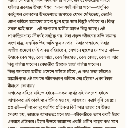
আরও দেখিয়াছি,সকল ধর্মই বলিয়া থাকে, এই দুঃখ-চক্রের বাহিরে
যাইবার একমাত্র উপায় ঈশ্বর। সকল ধর্মই বলিয়া থাকে—আধুনিক
কর্মকুশল লোকদের উপদেশমত জগৎকে যেমন দেখিতেছ, তেমনি
গ্রহণ করিলে আমাদের ভাগ্যে দুঃখ ছাড়া আর কিছুই থাকিবে না। কিন্তু
সকল ধর্মই বলে—এই জগতের অতীত আরও কিছু আছে। এই
পঞ্চেন্দ্রিয়গ্রাহ্য জীবনই সবটুকু নয়, উহা প্রকৃত জীবনের অতি সামান্য
অংশ মাত্র, বাস্তবিক উহা অতি স্থূল ব্যাপার। উহার পশ্চাতে, উহার
অতীত প্রদেশে সেই অনন্ত রহিয়াছেন, যেখানে দুঃখের লেশমাত্র নাই—
উহাকে কেহ গড‍্, কেহ আল্লা, কেহ জিহোভা, কেহ জোভ‍্, কেহ বা আর
কিছু বলিয়া থাকেন। বেদান্তীরা উহাকে ‘ব্রহ্ম’ বলিয়া থাকেন।
কিন্তু জগতের অতীত প্রদেশে যাইতে হইবে, এ-কথা সত্য হইলেও
আমাদিগকে এই জগতে জীবনধারণ করিতে তো হইবে? এখন ইহার
মীমাংসা কোথায়?
জগতের বাহিরে যাইতে হইবে—সকল ধর্মের এই উপদেশ হইতে
আপাততঃ এই ভাবই মনে উদিত হয় যে, আত্মহত্যা করাই বুঝি শ্রেয়ঃ।
প্রশ্ন এই—জীবনের দুঃখরাশির প্রতিকার কি? আর তাহার যে উত্তর
দেওয়া হয়, তাহাতে আপাততঃ মনে হয়—জীবনটাকে ত্যাগ করাই ইহার
একমাত্র প্রতিকার। ইহার উত্তরে আমাদের একটি প্রাচীন গল্পের কথা মনে