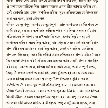
পড়ে। একজনের মাথার উপরে একটা মশা বসিয়াছিল, তাহার এক বন্ধু
ঐ মশাটাকে মারিতে গিয়া তাহার মস্তকে এমন তীব্র আঘাত করিল যে,
সেই লোকটি মারা গেল, মশাটিও মরিল। দুঃখ প্রতিকারের যে উপায়ের
কথা ধর্ম বলে, তাহা এইরূপই।
জীবন যে দুঃখপূর্ণ, জগৎ যে দুঃখপূর্ণ—তাহা জগৎকে যে বিশেষরূপে
জানিয়াছে, সে আর অস্বীকার করিতে পারে না। কিন্তু সকল ধর্ম ইহার
প্রতিকারের কি উপায় বলে? ধর্মগুলি বলে, জগৎ কিছুই নয়; এই
জগতের বাহিরে এমন কিছু আছে, যাহা প্রকৃত সত্য। এই খানেই বিবাদ।
উপায়টি যেন আমাদের যাহা কিছু আছে, সবই নষ্ট করিয়া ফেলিতে
উপদেশ দিতেছে। তবে কি করিয়া উহার প্রতিকারের উপায় হইবে? তবে
কি কোনই উপায় নাই? প্রতিকারের অন্ততঃ আর একটি উপায় প্রস্তাবিত
হইয়াছে। বেদান্ত বলে, বিভিন্ন ধর্ম যাহা বলিতেছে, তাহা সম্পূর্ণ সত্য,
কিন্তু ঐ কথার যথার্থ তাৎপর্য কি, তাহা বুঝিতে হইবে। অনেক সময়
লোকে বিভিন্ন ধর্মের উপদেশ সম্পূর্ণ বিপরীতভাবে বুঝিয়া থাকে,
ধর্মগুলিও ঐ বিষয়ে খুব স্পষ্ট করিয়া কিছু বলে না। আমাদের হৃদয় ও
মস্তিষ্ক উভয়ই প্রয়োজন। হৃদয় অবশ্য খুব বড় জিনিস—হৃদয়ের ভিতর
দিয়াই জীবনের মহৎ প্রেরণাগুলির স্ফুরণ হয়। হৃদয়শূন্য কেবল মস্তিষ্ক
অপেক্ষা যদি আমার মস্তিষ্ক না-ই থাকে, শুধু একটু হৃদয় থাকে, তাহা