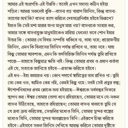
আমার এই অগ্রগতি-এই উন্নতি। তবেই এখন সমস্যা কঠিন হইয়া
পড়িল। আমরা সকলেই বুঝি—বাসনা বড় খারাপ জিনিস, কিন্তু বাসনা-
ত্যাগের অর্থ কি? বাসনা ত্যাগ করিলে দেহযাত্রানির্বাহ হইবে কিরূপে?
ইহাও কি সেই মশা মারার জন্য মানুষ মারা নয়? বাসনাকে সংহার কর,
তাহার সঙ্গে বাসনাযুক্ত মানুষটাকেও মারিয়া ফেলো! তবে শোন ইহার
উত্তর কি : তোমার যে বিষয়-সম্পত্তি থাকিবে না, তাহা নহে; প্রয়োজনীয়
জিনিস, এমন কি বিলাসের জিনিস পর্যন্ত রাখিবে না, তাহা নহে। যাহা
কিছু তোমার আবশ্যক, এমন কি তদতিরিক্ত জিনিস পর্যন্ত তুমি রাখিতে
পারো—তাহাতে কিছুমাত্র ক্ষতি নাই। কিন্তু তোমার প্রথম ও প্রধান কর্তব্য
এই যে, সত্যকে জানিতে হইবে—প্রত্যক্ষ করিতে হইবে।
এই ধন—ইহা কাহারও নয়। কোন পদার্থে স্বামিত্বের ভাব রাখিও না। তুমি
তো কেহ নও, আমিও কেহ নহি, কেহই কিছু নহে। সবই সেই প্রভুর বস্তু;
ঈশোপনিষদের প্রথম শ্লোকে বলা হইয়াছে—ঈশ্বরকে সর্ববস্তুর ভিতরে
স্থাপন কর। ঈশ্বর তোমার ভোগ্য ধনে রহিয়াছেন, তোমার মনে যে-সকল
বাসনা উঠিতেছে, তাহাতে রহিয়াছেন; তোমার বাসনা থাকাতে তুমি যে
যে দ্রব্য ক্রয় করিতেছ, সেগুলির মধ্যেও তিনি, তোমার সুন্দর বস্ত্রের
মধ্যেও তিনি, তোমার সুন্দর অলঙ্কারেও তিনি। এইরূপে চিন্তা করিতে
হইবে। এইভাবে সকল জিনিস দেখিতে আরম্ভ করিলে তোমার দৃষ্টিতে