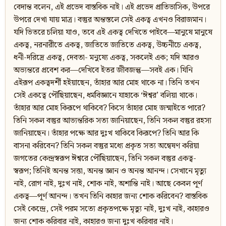
বেদান্ত বলেন, এই প্রভেদ বাস্তবিক নাই। এই প্রভেদ প্রাতিভাসিক, উপরে
উপরে দেখা যায় মাত্র। বস্তুর অন্তস্তলে সেই একত্ব এখনও বিরাজমান।
যদি ভিতরে চলিয়া যাও, তবে এই একত্ব দেখিতে পাইবে—মানুষে মানুষে
একত্ব, নরনারীতে একত্ব, জাতিতে জাতিতে একত্ব, উচ্চনীচে একত্ব,
ধনী-দরিদ্রে একত্ব, দেবতা- মনুষ্যে একত্ব, সকলেই এক; যদি আরও
অভ্যন্তরে প্রবেশ কর—দেখিবে ইতর জীবজন্তু—সবই এক। যিনি
এইরূপ একত্বদর্শী হইয়াছেন, তাঁহার আর মোহ থাকে না। তিনি তখন
সেই একত্বে পৌঁছিয়াছেন, ধর্মবিজ্ঞানে যাহাকে ‘ঈশ্বর’ বলিয়া থাকে।
তাঁহার আর মোহ কিরূপে থাকিবে? কিসে তাঁহার মোহ জন্মাইতে পারে?
তিনি সকল বস্তুর আভ্যন্তরিক সত্য জানিয়াছেন, তিনি সকল বস্তুর রহস্য
জানিয়াছেন। তাঁহার পক্ষে আর দুঃখ থাকিবে কিরূপে? তিনি আর কি
বাসনা করিবেন? তিনি সকল বস্তুর মধ্যে প্রকৃত সত্য অন্বেষণ করিয়া
জগতের কেন্দ্রস্বরূপ ঈশ্বরে পৌঁছিয়াছেন, তিনি সকল বস্তুর একত্ব-
স্বরূপ; তিনিই অনন্ত সত্তা, অনন্ত জ্ঞান ও অনন্ত আনন্দ। সেখানে মৃত্যু
নাই, রোগ নাই, দুঃখ নাই, শোক নাই, অশান্তি নাই। আছে কেবল পূর্ণ
একত্ব—পূর্ণ আনন্দ। তখন তিনি কাহার জন্য শোক করিবেন? বাস্তবিক
সেই কেন্দ্রে, সেই পরম সত্যে প্রকৃতপক্ষে মৃত্যু নাই, দুঃখ নাই, কাহারও
জন্য শোক করিবার নাই, কাহারও জন্য দুঃখ করিবার নাই।