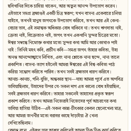
ছবিখানির দিকে চাহিয়া থাকেন, আর অতুল আনন্দ উপভোগ করেন।
এইভাবে সমগ্র ব্রহ্মাণ্ডই একটি চিত্র স্বরূপ; যখন বাসনা একেবারে চলিয়া
যাইবে, তখনই মানুষ জগৎকে উপভোগ করিবে, তখন আর এই কেনা-
বেচার ভাব, এই ভ্রমাত্মক অধিকার-বোধ থাকিবে না। তখন ঋণদাতা নাই,
ক্রেতা নাই, বিক্রেতাও নাই, জগৎ তখন একখানি সুন্দর চিত্রের মতো।
ঈশ্বর সম্বন্ধে নিম্নোক্ত কথার মতো সুন্দর কথা আমি আর কোথাও পাই
নাই : তিনিই মহৎ কবি, প্রাচীন কবি—সমগ্র জগৎ তাঁহার কবিতা, উহা
অনন্ত আনন্দোচ্ছ্বাসে লিখিত, এবং নানা শ্লোকে নানা ছন্দে, নানা তালে
প্রকাশিত। বাসনা-ত্যাগ হইলেই আমরা ঈশ্বরের এই বিশ্ব-কবিতা পাঠ
করিয়া সম্ভোগ করিতে পারিব। তখন সবই ব্রহ্মভাব ধারণ করিবে।
আনাচ-কানাচ, গলি-ঘুজি, অন্ধকার স্থান—যাহা আমরা পূর্বে এত অপবিত্র
ভাবিয়াছিলাম, উহাদের উপর যে-সকল দাগ এত কালো বোধ হইয়াছিল,
সবই ব্রহ্মভাব ধারণ করিবে। তাহারা সকলেই তাহাদের প্রকৃত স্বরূপ
প্রকাশ করিবে। তখন আমরা নিজেরাই নিজেদের পূর্ব আচরণের কথা
ভাবিয়া হাসিয়া উঠিব—এই-সকল কান্না-চীৎকার কেবল ছেলেখেলা মাত্র,
আর আমরা জননীর মতো বরাবর কাছে দাঁড়াইয়া ঐ খেলা
দেখিতেছিলাম।
বেদান্ত বলে, এইরূপ ভাব আশ্রয় করিলেই আমরা ঠিক ঠিক কার্য করিতে