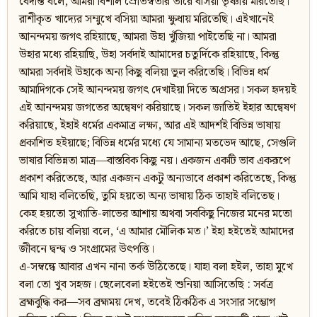
বেদান্ত বলে, আমরা বিশাল স্রোতস্বতীর তীরে বসিয়া তৃষ্ণায় মরিতেছি।
রাশীকৃত খাদ্যের সম্মুখে বসিয়া আমরা ক্ষুধায় মরিতেছি। এইখানেই
আনন্দময় জগৎ রহিয়াছে, আমরা উহা খুঁজিয়া পাইতেছি না। আমরা
উহার মধ্যে রহিয়াছি, উহা সর্বদাই আমাদের চতুর্দিকে রহিয়াছে, কিন্তু
আমরা সর্বদাই উহাকে অন্য কিছু বলিয়া ভুল করিতেছি। বিভিন্ন ধর্ম
আমাদিগকে সেই আনন্দময় জগৎ দেখাইয়া দিতে অগ্রসর। সকল হৃদয়ই
এই আনন্দময় জগতের অন্বেষণ করিয়াছে। সকল জাতিই ইহার অন্বেষণ
করিয়াছে, ইহাই ধর্মের একমাত্র লক্ষ্য, আর এই আদর্শই বিভিন্ন ভাষায়
প্রকাশিত হইয়াছে; বিভিন্ন ধর্মের মধ্যে যে সামান্য মতভেদ আছে, সেগুলি
ভাষার বিভিন্নতা মাত্র—বাস্তবিক কিছু নয়। একজন একটি ভাব একরূপে
প্রকাশ করিতেছে, আর একজন একটু অন্যভাবে প্রকাশ করিতেছে, কিন্তু
আমি যাহা বলিতেছি, তুমি হয়তো অন্য ভাষায় ঠিক তাহাই বলিতেছ।
কেহ হয়তো সুখ্যাতি-লাভের আশায় অথবা সবকিছু নিজের মনের মতো
করিতে চায় বলিয়া বলে, ‘এ আমার মৌলিক মত।’ ইহা হইতেই আমাদের
জীবনে দ্বন্দ্ব ও সংগ্রামের উৎপত্তি।
এ-সম্বন্ধে আবার এখন নানা তর্ক উঠিতেছে। যাহা বলা হইল, তাহা মুখে
বলা তো খুব সহজ। ছেলেবেলা হইতেই শুনিয়া আসিতেছি : সর্বত্র
ব্রহ্মবুদ্ধি কর—সব ব্রহ্মময় দেখ, তবেই ঠিকঠিক এ সংসার সম্ভোগ