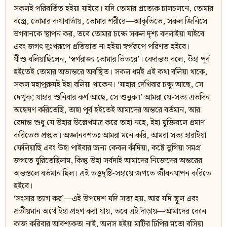
সকলই পরিবর্তিত হইয়া যাইবে। যদি তোমার প্রত্যেক চালচলনে, তোমার
বস্ত্রে, তোমার কথাবার্তায়, তোমার শরীরে—আকৃতিতে, সকল জিনিসে
ভগবানকে স্থাপন কর, তবে তোমার চক্ষে সকল দৃশ্য বদলাইয়া যাইবে
এবং জগৎ দুঃখরূপে প্রতিভাত না হইয়া স্বর্গরূপে পরিণত হইবে।
যীশু বলিয়াছিলেন, ‘স্বর্গরাজ্য তোমার ভিতরে’। বেদান্তও বলে, উহা পূর্ব
হইতেই তোমার অভ্যন্তরে অবস্থিত। সকল ধর্মই এই কথা বলিয়া থাকে,
সকল মহাপুরুষই ইহা বলিয়া থাকেন। ‘যাহার দেখিবার চক্ষু আছে, সে
দেখুক; যাহার শুনিবার কর্ণ আছে, সে শুনুক।’ আমরা যে-সত্য এতদিন
অন্বেষণ করিতেছি, তাহা পূর্ব হইতেই আমাদের অন্তরে বর্তমান, আর
বেদান্ত শুধু যে উহার উল্লেখমাত্র করে তাহা নহে, ইহা যুক্তিবলে প্রমাণ
করিতেও প্রস্তুত। অজ্ঞানবশতঃ আমরা মনে করি, আমরা সত্য হারাইয়া
ফেলিয়াছি এবং উহা পাইবার জন্য কেবল কাঁদিয়া, কষ্টে ভুগিয়া সমগ্র
জগতে ঘুরিতেছিলাম, কিন্তু উহা সর্বদাই আমাদের নিজেদের অন্তরের
অন্তস্তলে বর্তমান ছিল। এই তত্ত্বদৃষ্টি-সহায়ে জগতে জীবনযাপন করিতে
হইবে।
‘সংসার ত্যাগ কর’—এই উপদেশ যদি সত্য হয়, আর যদি স্থূল এবং
প্রতীয়মান অর্থে ইহা গ্রহণ করা যায়, তবে এই দাঁড়ায়—আমাদের কোন
কাজ করিবার আবশ্যকতা নাই, অলস হইয়া মাটির ঢিপির মতো বসিয়া