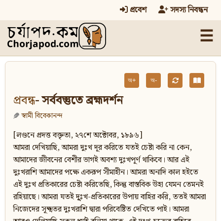
প্রবেশ
সদস্য নিবন্ধন
☰
অ+
অ-
প্রবন্ধ
- সর্ববস্তুতে ব্রহ্মদর্শন
স্বামী বিবেকানন্দ
[লণ্ডনে প্রদত্ত বক্তৃতা, ২৭শে অক্টোবর, ১৮৯৬]
আমরা দেখিয়াছি, আমরা দুঃখ দূর করিতে যতই চেষ্টা করি না কেন,
আমাদের জীবনের বেশীর ভাগই অবশ্য দুঃখপূর্ণ থাকিবে। আর এই
দুঃখরাশি আমাদের পক্ষে একরূপ সীমাহীন। আমরা অনাদি কাল হইতে
এই দুঃখ প্রতিকারের চেষ্টা করিতেছি, কিন্তু বাস্তবিক উহা যেমন তেমনই
রহিয়াছে। আমরা যতই দু্ঃখ-প্রতিকারের উপায় বাহির করি, ততই আমরা
নিজেদের সূক্ষ্মতর দুঃখরাশি দ্বারা পরিবেষ্টিত দেখিতে পাই। আমরা