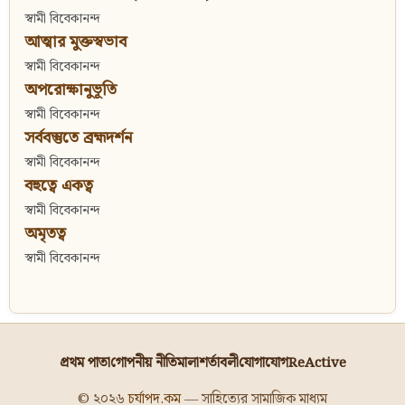
স্বামী বিবেকানন্দ
আত্মার মুক্তস্বভাব
স্বামী বিবেকানন্দ
অপরোক্ষানুভূতি
স্বামী বিবেকানন্দ
সর্ববস্তুতে ব্রহ্মদর্শন
স্বামী বিবেকানন্দ
বহুত্বে একত্ব
স্বামী বিবেকানন্দ
অমৃতত্ব
স্বামী বিবেকানন্দ
প্রথম পাতা
গোপনীয় নীতিমালা
শর্তাবলী
যোগাযোগ
ReActive
© ২০২৬
চর্যাপদ.কম
— সাহিত্যের সামাজিক মাধ্যম