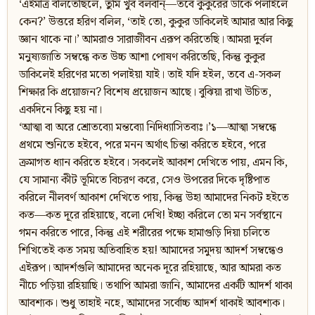
‘এইমাত্র বলিতেছিলে, তুমি খুব বলবান‍্—তবে কুকুরের ডাকে পলাইলে
কেন?’ উত্তরে হরিণ বলিল, ‘তাই তো, কুকুর ডাকিলেই আমার আর কিছু
জ্ঞান থাকে না।’ আমরাও সারাজীবন এরূপ করিতেছি। আমরা দুর্বল
মনুষ্যজাতি সম্বন্ধে কত উচ্চ আশা পোষণ করিতেছি, কিন্তু কুকুর
ডাকিলেই হরিণের মতো পলাইয়া যাই। তাই যদি হইল, তবে এ-সকল
শিক্ষার কি প্রয়োজন? বিশেষ প্রয়োজন আছে। বুঝিয়া রাখা উচিত,
একদিনে কিছু হয় না।
‘আত্মা বা অরে শ্রোতব্যো মন্তব্যো নিদিধ্যাসিতব্যঃ।’১—আত্মা সম্বন্ধে
প্রথমে শুনিতে হইবে, পরে মনন অর্থাৎ চিন্তা করিতে হইবে, পরে
ক্রমাগত ধ্যান করিতে হইবে। সকলেই আকাশ দেখিতে পায়, এমন কি,
যে সামান্য কীট ভূমিতে বিচরণ করে, সেও উপরের দিকে দৃষ্টিপাত
করিলে নীলবর্ণ আকাশ দেখিতে পায়, কিন্তু উহা আমাদের নিকট হইতে
কত—কত দূরে রহিয়াছে, বলো দেখি! ইচ্ছা করিলে তো মন সর্বস্থানে
গমন করিতে পারে, কিন্তু এই শরীরের পক্ষে হামাগুড়ি দিয়া চলিতে
শিখিতেই কত সময় অতিবাহিত হয়! আমাদের সমুদয় আদর্শ সম্বন্ধেও
এইরূপ। আদর্শগুলি আমাদের অনেক দূরে রহিয়াছে, আর আমরা কত
নীচে পড়িয়া রহিয়াছি। তথাপি আমরা জানি, আমাদের একটি আদর্শ থাকা
আবশ্যক। শুধু তাহাই নহে, আমাদের সর্বোচ্চ আদর্শ থাকাই আবশ্যক।