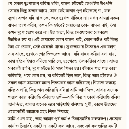
যে-সকল দুঃখভোগ করিয়া থাকি, বাসনা হইতেই সেগুলির উৎপত্তি।
তোমার কিছু অভাব আছে, আর সেই অভাব পূর্ণ হইতেছে না, ফল—
দুঃখ। অভাব যদি না থাকে, তবে দুঃখও থাকিবে না। যখন আমরা সকল
বাসনা ত্যাগ করিব, তখন কি হইবে? দেয়ালের কোন বাসনা নাই, উহা
কখন দুঃখ ভোগ করে না। ইহা সত্য, কিন্তু দেওয়ালের কোনরূপ
উন্নতিও হয় না। এই চেয়ারের কোন বাসনা নাই, কোন কষ্টও নাই কিন্তু
উহা যে চেয়ার, সেই চেয়ারই থাকে। সুখভোগের ভিতরেও এক মহান‍্
ভাব আছে, দুঃখভোগের ভিতরেও আছে। যদি সাহস করিয়া বলা যায়,
তাহা হইলে ইহাও বলিতে পারি যে, দুঃখেরও উপকারিতা আছে। আমরা
সকলেই জানি, দুঃখ হইতে কি মহৎ শিক্ষা হয়। জীবনে শত শত কাজ
করিয়াছি; পরে বোধ হয়, না করিলেই ছিল ভাল, কিন্তু তাহা হইলেও ঐ-
সকল কাজ আমাদের মহান‍্ শিক্ষকের কাজ করিয়াছে। নিজের সম্বন্ধে
বলিতে পারি, কিছু ভাল করিয়াছি বলিয়া আমি আনন্দিত, আবার অনেক
খারাপ কাজ করিয়াছি বলিয়াও সুখী—আমি কিছু সৎকার্য করিয়াছি বলিয়া
আনন্দিত, আবার অনেক ভ্রমে পড়িয়াছি বলিয়াও সুখী, কারণ উহাদের
প্রত্যেকটিই আমাকে মহৎ শিক্ষা দিয়াছে।
আমি এখন যাহা, তাহা আমার পূর্ব কর্ম ও চিন্তাসমষ্টির ফলস্বরূপ। প্রত্যেক
কার্য ও চিন্তারই একটি না একটি ফল আছে, এবং এই ফলগুলির সমষ্টি