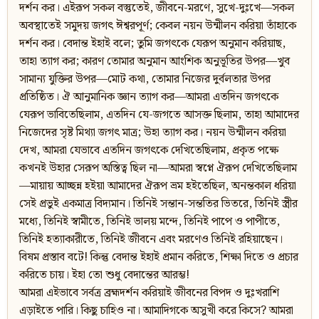
দর্শন কর। এইরূপ সকল বস্তুতেই, জীবনে-মরণে, সুখে-দুঃখে—সকল
অবস্থাতেই সমুদয় জগৎ ঈশ্বরপূর্ণ; কেবল নয়ন উন্মীলন করিয়া তাঁহাকে
দর্শন কর। বেদান্ত ইহাই বলে; তুমি জগৎকে যেরূপ অনুমান করিয়াছ,
তাহা ত্যাগ কর; কারণ তোমার অনুমান আংশিক অনুভূতির উপর—খুব
সামান্য যুক্তির উপর—মোট কথা, তোমার নিজের দুর্বলতার উপর
প্রতিষ্ঠিত। ঐ আনুমানিক জ্ঞান ত্যাগ কর—আমরা এতদিন জগৎকে
যেরূপ ভাবিতেছিলাম, এতদিন যে-জগতে আসক্ত ছিলাম, তাহা আমাদের
নিজেদের সৃষ্ট মিথ্যা জগৎ মাত্র; উহা ত্যাগ কর। নয়ন উন্মীলন করিয়া
দেখ, আমরা যেভাবে এতদিন জগৎকে দেখিতেছিলাম, প্রকৃত পক্ষে
কখনই উহার সেরূপ অস্তিত্ব ছিল না—আমরা স্বপ্নে ঐরূপ দেখিতেছিলাম
—মায়ায় আচ্ছন্ন হইয়া আমাদের ঐরূপ ভ্রম হইতেছিল, অনন্তকাল ধরিয়া
সেই প্রভুই একমাত্র বিদ্যমান। তিনিই সন্তান-সন্ততির ভিতরে, তিনিই স্ত্রীর
মধ্যে, তিনিই স্বামীতে, তিনিই ভালয় মন্দে, তিনিই পাপে ও পাপীতে,
তিনিই হত্যাকারীতে, তিনিই জীবনে এবং মরণেও তিনিই রহিয়াছেন।
বিষম প্রস্তাব বটে! কিন্তু বেদান্ত ইহাই প্রমান করিতে, শিক্ষা দিতে ও প্রচার
করিতে চায়। ইহা তো শুধু বেদান্তের আরম্ভ!
আমরা এইভাবে সর্বত্র ব্রহ্মদর্শন করিয়াই জীবনের বিপদ ও দুঃখরাশি
এড়াইতে পারি। কিছু চাহিও না। আমাদিগকে অসুখী করে কিসে? আমরা