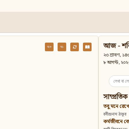
আজ - শন
অ+
অ-
২৩ শ্রাবণ, ১৪৩
৮ আগস্ট, ২০২
Search
for:
সাম্প্রতিক
তবু মনে রেখো
রবীন্দ্রনাথ ঠাকুর
কর্মজীবনে বেদান