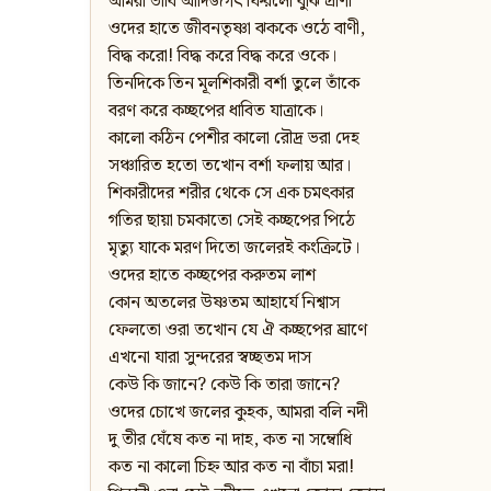
আমরা ভাবি আদিজগৎ ফিরলো বুঝি প্রাণী
ওদের হাতে জীবনতৃষ্ণা ঝককে ওঠে বাণী,
বিদ্ধ করো! বিদ্ধ করে বিদ্ধ করে ওকে।
তিনদিকে তিন মূলশিকারী বর্শা তুলে তাঁকে
বরণ করে কচ্ছপের ধাবিত যাত্রাকে।
কালো কঠিন পেশীর কালো রৌদ্র ভরা দেহ
সঞ্চারিত হতো তখোন বর্শা ফলায় আর।
শিকারীদের শরীর থেকে সে এক চমৎকার
গতির ছায়া চমকাতো সেই কচ্ছপের পিঠে
মৃত্যু যাকে মরণ দিতো জলেরই কংক্রিটে।
ওদের হাতে কচ্ছপের করুতম লাশ
কোন অতলের উষ্ণতম আহার্যে নিশ্বাস
ফেলতো ওরা তখোন যে ঐ কচ্ছপের ঘ্রাণে
এখনো যারা সুন্দরের স্বচ্ছতম দাস
কেউ কি জানে? কেউ কি তারা জানে?
ওদের চোখে জলের কুহক, আমরা বলি নদী
দু তীর ঘেঁষে কত না দাহ, কত না সম্বোধি
কত না কালো চিহ্ন আর কত না বাঁচা মরা!