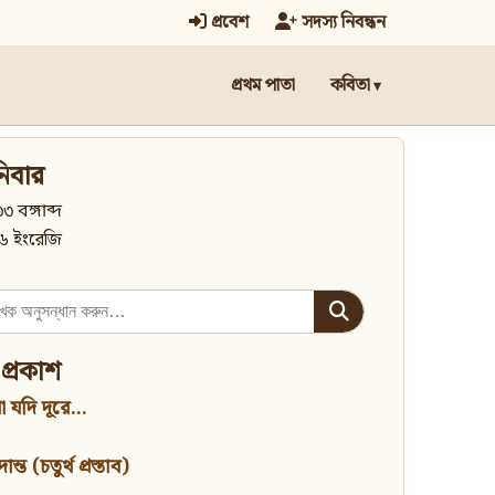
প্রবেশ
সদস্য নিবন্ধন
প্রথম পাতা
কবিতা
িবার
৩ বঙ্গাব্দ
৬ ইংরেজি
 প্রকাশ
 যদি দূরে...
্ত (চতুর্থ প্রস্তাব)