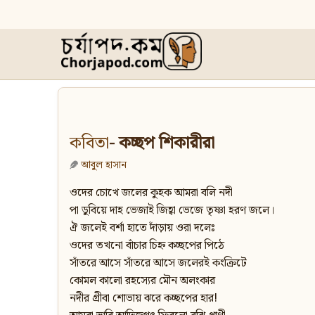
কবিতা
- কচ্ছপ শিকারীরা
আবুল হাসান
ওদের চোখে জলের কুহক আমরা বলি নদী
পা ডুবিয়ে দাহ ভেজাই জিহ্বা ভেজে তৃষ্ণা হরণ জলে।
ঐ জলেই বর্শা হাতে দাঁড়ায় ওরা দলেঃ
ওদের তখনো বাঁচার চিহ্ন কচ্ছপের পিঠে
সাঁতরে আসে সাঁতরে আসে জলেরই কংক্রিটে
কোমল কালো রহস্যের মৌন অলংকার
নদীর গ্রীবা শোভায় ঝরে কচ্ছপের হার!