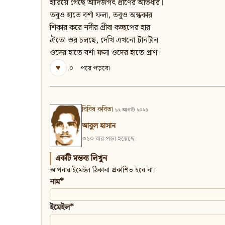
হারিয়ে গেছে আদিজগৎ প্রাণের অভিধার।
তবুও হাতে বর্শা ফলা, তবুও অন্ধকার
শিকার করে নদীর গ্রীবা কচ্ছপের হার
ঐতো ওর চলছে, দেখি এখনো টানটান
ওদের হাতে বর্শা ফলা ওদের হাতে প্রাণ।
♥
০
পরে পড়বো
বিবিধ কবিতা
১২ আগস্ট ২০২৪
আবুল হাসান
৩১০ বার পড়া হয়েছে
একটি মন্তব্য লিখুন
আপনার ইমেইল ঠিকানা প্রকাশিত হবে না।
নাম*
ইমেইল*