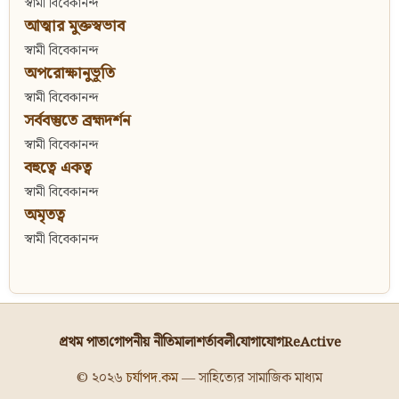
স্বামী বিবেকানন্দ
আত্মার মুক্তস্বভাব
স্বামী বিবেকানন্দ
অপরোক্ষানুভূতি
স্বামী বিবেকানন্দ
সর্ববস্তুতে ব্রহ্মদর্শন
স্বামী বিবেকানন্দ
বহুত্বে একত্ব
স্বামী বিবেকানন্দ
অমৃতত্ব
স্বামী বিবেকানন্দ
প্রথম পাতা
গোপনীয় নীতিমালা
শর্তাবলী
যোগাযোগ
ReActive
© ২০২৬
চর্যাপদ.কম
— সাহিত্যের সামাজিক মাধ্যম