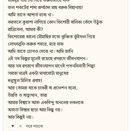
হামিদুর তার বৌ নিয়ে কক্সবাজারে যাক
জল শকটের শাদা রূপচাঁদা মাছ ধরুক বিছানায়!
আমি তাতে আশ্চর্য হবো না।
করতলে কুয়াশা লাগিয়ে কোন কিশোরী বালিকা কেঁদে উঠুক
রাত্রিবেলা, আমার কী?
কিশোরেরা কালো মৌমাছির মতো কুঞ্চিত কুঁইফল নিয়ে
লোফালুফি করুক শহরে, মরে যাক
আমি তাতে চোখও দেবো না। আমি জানি
এই সব কিছুর মূলেই রয়েছে রগরগে জীবনযাপন।
আর সব রগরগে জীবনযাপন মানেই পতনবিলাসী শিল্প!
সমাজ মাত্রই একটা মাথামোটা মানুষের
হুলুস্থূল মিলিত প্রবাহ!
আর তোমরা যাকে চাকরী বা প্রফেশন বলো,
উন্নতি ও অভ্যুত্থান, তারা
আমার বিশ্বাসে আজ একবিন্দু অনলের লকলকে
অজস্র বিস্তার ছাড়া আর কিছু নয়।
আর কিছুই নয়।
♥
০
পরে পড়বো