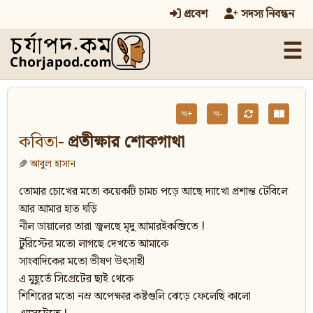
প্রবেশ
সদস্য নিবন্ধন
☰
অ+
অ-
কবিতা
- প্রতীক্ষার শোকগাথা
আবুল হাসান
তোমার চোখের মতো কয়েকটি চামচ পড়ে আছে দ্যাখো প্রশান্ত টেবিলে
আর আমার হাত ঘড়ি
নীল ডায়ালের তারা জ্বলছে মৃদু আমারইকব্জিতে !
টুরিস্টের মতো লাগছে দেখতে আমাকে
সাংবাদিকের মতো ভীষণ উৎসাহী
এ মুহূর্তে সিগ্রেটের ছাই থেকে
শিশিরের মতো নম্র অপেক্ষার কষ্টগুলি ঝেড়ে ফেলেছি কালো