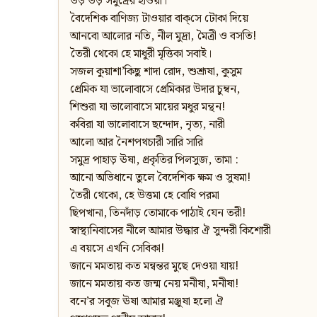
উড় উড় সমুদ্রের হাওয়া।
বৈদেশিক বাণিজ্য টাওয়ার বাক্‌সে টোকা দিয়ে
আনবো আলোর নতি, নীল মুদ্রা, মৈত্রী ও বসতি!
তৈরী থেকো হে মাধুরী মৃত্তিকা সবাই।
সজল কুয়াশা’কিছু শাদা রোদ, শুশ্রূষা, কুসুম
প্রেমিক যা ভালোবাসে প্রেমিকার উদার চুম্বন,
শিশুরা যা ভালোবাসে মায়ের মধুর মন্থন!
কবিরা যা ভালোবাসে ছন্দোদ, নৃত্য, নারী
আলো আর নৈশপথচারী সারি সারি
সমুদ্র পাহাড় ঊষা, প্রকৃতির পিলসুজ, তামা :
আনো অভিধানে তুলে বৈদেশিক ক্ষম ও সুষমা!
তৈরী থেকো, হে উত্তমা হে বোধি পরমা
ছিপখানা, তিনদাঁড় তোমাকে পাঠাই যেন তরী!
স্বাস্থ্যনিবাসের নীলে আমার উদ্ধার ঐ সুন্দরী কিশোরী
এ বয়সে এখনি সেবিকা!
জানে মমতায় কত মন্বন্তর মুছে দেওয়া যায়!
জানে মমতায় কত জন্ম নেয় মনীষা, মনীষা!
বনে’র সবুজ ঊষা আমার মঞ্জুষা হলো ঐ