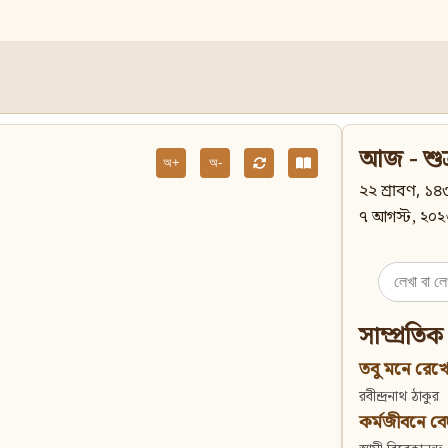
আজ - শুক
অ+
অ-
২২ শ্রাবণ, ১৪৩
৭ আগস্ট, ২০২
Search
for:
সাম্প্রতিক
তবু মনে রেখো
রবীন্দ্রনাথ ঠাকুর
কর্মজীবনে বেদান