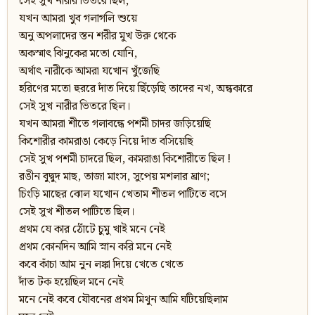
সেই সুখ নারীর ভিতরে ছিল,
যখন আমরা খুব গলাগলি শুয়ে
অনু অপলাদের স্তন শরীর মুখ উরু থেকে
অকস্মাৎ ঝিনুকের মতো যোনি,
অর্থাৎ নারীকে আমরা যখোন খুঁজেছি
হরিণের মতো হুররে দাঁত দিয়ে ছিঁড়েছি তাদের নখ, অন্ধকারে
সেই সুখ নারীর ভিতরে ছিল।
যখন আমরা শীতে গলাবন্ধে পশমী চাদর জড়িয়েছি
কিশোরীর কামরাঙা কেড়ে নিয়ে দাঁত বসিয়েছি
সেই সুখ পশমী চাদরে ছিল, কামরাঙা কিশোরীতে ছিল !
রঙীন বুদ্বুদ মাছ, তাজা মাংস, সুপেয় মশলার ঘ্রাণ;
চিংড়ি মাছের ঝোল যখোন খেতাম শীতল পাটিতে বসে
সেই সুখ শীতল পাটিতে ছিল।
প্রথম যে কার ঠোঁটে চুমু খাই মনে নেই
প্রথম কোনদিন আমি স্নান করি মনে নেই
কবে কাঁচা আম নুন লঙ্কা দিয়ে খেতে খেতে
দাঁত টক হয়েছিল মনে নেই
মনে নেই কবে যৌবনের প্রথম মিথুন আমি ঘটিয়েছিলাম