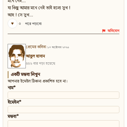
মনে নেই…
যা কিছু আমার মনে নেই তাই হলো সুখ !
আহ ! সে সুখ…
♥
০
পরে পড়বো
অভিযোগ
প্রেমের কবিতা
১০ অক্টোবর ২০২৩
আবুল হাসান
৫৫৬ বার পড়া হয়েছে
একটি মন্তব্য লিখুন
আপনার ইমেইল ঠিকানা প্রকাশিত হবে না।
নাম*
ইমেইল*
মন্তব্য*