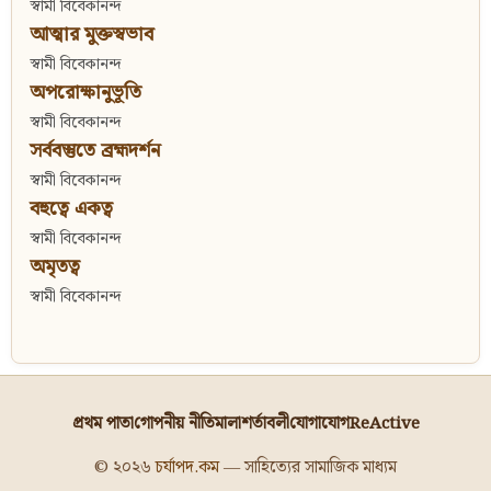
স্বামী বিবেকানন্দ
আত্মার মুক্তস্বভাব
স্বামী বিবেকানন্দ
অপরোক্ষানুভূতি
স্বামী বিবেকানন্দ
সর্ববস্তুতে ব্রহ্মদর্শন
স্বামী বিবেকানন্দ
বহুত্বে একত্ব
স্বামী বিবেকানন্দ
অমৃতত্ব
স্বামী বিবেকানন্দ
প্রথম পাতা
গোপনীয় নীতিমালা
শর্তাবলী
যোগাযোগ
ReActive
© ২০২৬
চর্যাপদ.কম
— সাহিত্যের সামাজিক মাধ্যম