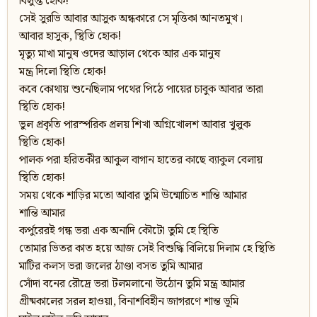
বিলুপ্ত হোক!
সেই সুরভি আবার আসুক অন্ধকারে সে মৃত্তিকা আনতমুখ।
আবার হাসুক, স্থিতি হোক!
মৃত্যু মাখা মানুষ ওদের আড়াল থেকে আর এক মানুষ
মন্ত্র দিলো স্থিতি হোক!
কবে কোথায় শুনেছিলাম পথের পিঠে পায়ের চাবুক আবার তারা
স্থিতি হোক!
ভুল প্রকৃতি পারস্পরিক প্রলয় শিখা অগ্নিখোলশ আবার খুলুক
স্থিতি হোক!
পালক পরা হরিতকীর আকুল বাগান হাতের কাছে ব্যাকুল বেলায়
স্থিতি হোক!
সময় থেকে শাড়ির মতো আবার তুমি উন্মোচিত শান্তি আমার
শান্তি আমার
কর্পুরেরই গন্ধ ভরা এক অনাদি কৌটো তুমি হে স্থিতি
তোমার ভিতর কাত হয়ে আজ সেই বিশুদ্ধি বিলিয়ে দিলাম হে স্থিতি
মাটির কলস ভরা জলের ঠাণ্ডা বসত তুমি আমার
সোঁদা বনের রৌদ্রে ভরা টলমলানো উঠোন তুমি মন্ত্র আমার
গ্রীষ্মকালের সরল হাওয়া, বিনাশবিহীন জাগরণে শান্ত ভূমি